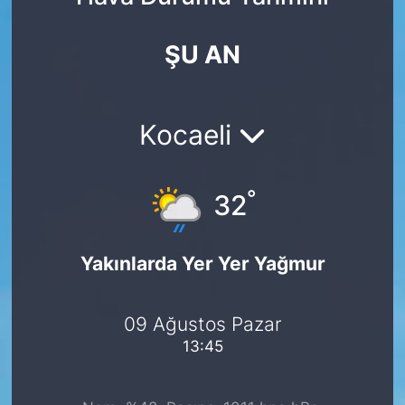
Yurt Dışı Fuarlar
KÜLTÜR SANAT
ŞU AN
Teknoloji
ŞİRKET HABERLERİ
Spor
SAVUNMA SANAYİ
Kocaeli
FUAR HABERLERİ
°
32
FUAR TAKVİMİ
Yakınlarda Yer Yer Yağmur
Amerika Fuarları
FUAR RAPORU
09 Ağustos Pazar
13:45
FESTİVAL HABERLERİ
FESTİVAL TAKVİMİ