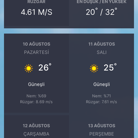
RÜZGAR
EN DÜŞÜK / EN YÜKSEK
°
°
4.61 M/S
20
/ 32
10 AĞUSTOS
11 AĞUSTOS
PAZARTESI
SALI
°
°
26
25
Güneşli
Güneşli
Nem: %69
Nem: %71
Rüzgar: 8.69 m/s
Rüzgar: 7.61 m/s
12 AĞUSTOS
13 AĞUSTOS
ÇARŞAMBA
PERŞEMBE