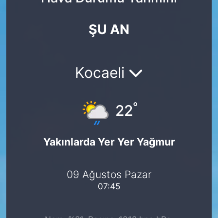
Yurt Dışı Fuarlar
KÜLTÜR SANAT
ŞU AN
Teknoloji
ŞİRKET HABERLERİ
Spor
SAVUNMA SANAYİ
Kocaeli
FUAR HABERLERİ
°
22
FUAR TAKVİMİ
Yakınlarda Yer Yer Yağmur
Amerika Fuarları
FUAR RAPORU
09 Ağustos Pazar
07:45
FESTİVAL HABERLERİ
FESTİVAL TAKVİMİ