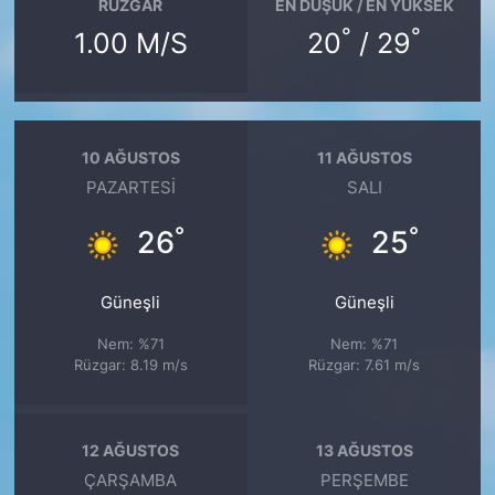
RÜZGAR
EN DÜŞÜK / EN YÜKSEK
°
°
1.00 M/S
20
/ 29
10 AĞUSTOS
11 AĞUSTOS
PAZARTESI
SALI
°
°
26
25
Güneşli
Güneşli
Nem: %71
Nem: %71
Rüzgar: 8.19 m/s
Rüzgar: 7.61 m/s
12 AĞUSTOS
13 AĞUSTOS
ÇARŞAMBA
PERŞEMBE