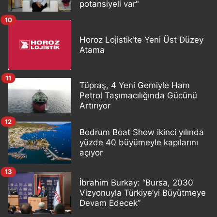
potansiyeli var"
10
Horoz Lojistik'te Yeni Üst Düzey
Atama
11
Tüpraş, 4 Yeni Gemiyle Ham
Petrol Taşımacılığında Gücünü
Artırıyor
12
Bodrum Boat Show ikinci yılında
yüzde 40 büyümeyle kapılarını
açıyor
13
İbrahim Burkay: “Bursa, 2030
Vizyonuyla Türkiye’yi Büyütmeye
Devam Edecek”