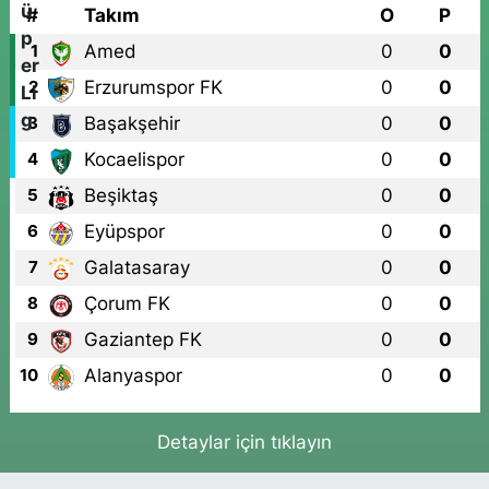
#
Takım
O
P
Amed
0
0
1
Erzurumspor FK
0
0
2
Başakşehir
0
0
3
Kocaelispor
0
0
4
Beşiktaş
0
0
5
Eyüpspor
0
0
6
Galatasaray
0
0
7
Çorum FK
0
0
8
Gaziantep FK
0
0
9
Alanyaspor
0
0
10
Detaylar için tıklayın