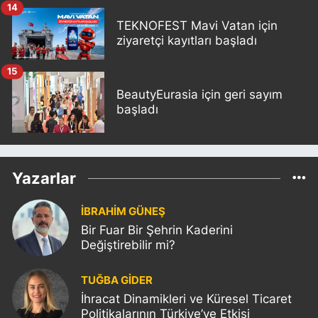
14
TEKNOFEST Mavi Vatan için
ziyaretçi kayıtları başladı
15
BeautyEurasia için geri sayım
başladı
Yazarlar
İBRAHİM GÜNEŞ
Bir Fuar Bir Şehrin Kaderini
Değiştirebilir mi?
TUĞBA GİDER
İhracat Dinamikleri ve Küresel Ticaret
Politikalarının Türkiye’ye Etkisi