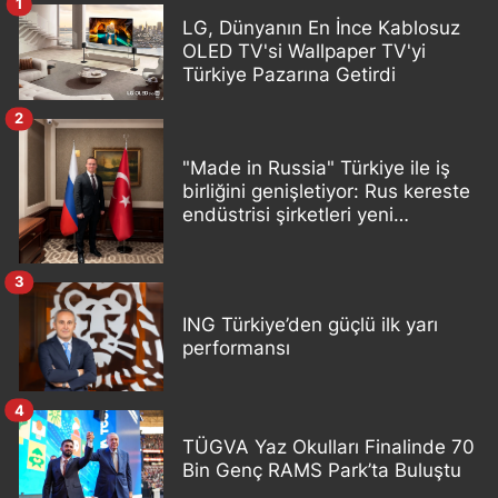
1
LG, Dünyanın En İnce Kablosuz
OLED TV'si Wallpaper TV'yi
Türkiye Pazarına Getirdi
2
"Made in Russia" Türkiye ile iş
birliğini genişletiyor: Rus kereste
endüstrisi şirketleri yeni
ortaklıklar geliştiriyor
3
ING Türkiye’den güçlü ilk yarı
performansı
4
TÜGVA Yaz Okulları Finalinde 70
Bin Genç RAMS Park’ta Buluştu