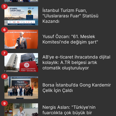
5
İstanbul Turizm Fuarı,
"Uluslararası Fuar" Statüsü
Kazandı
6
Yusuf Özcan: "61. Meslek
Komitesi'nde değişim şart"
7
AB’ye e-ticaret ihracatında dijital
kolaylık: A.TR belgesi artık
otomatik oluşturuluyor
8
Borsa İstanbul’da Gong Kardemir
Çelik İçin Çaldı
9
Nergis Aslan: "Türkiye'nin
fuarcılıkta çok büyük bir