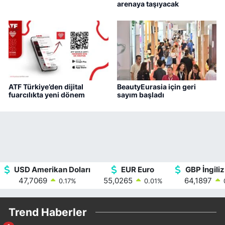
arenaya taşıyacak
ATF Türkiye’den dijital
BeautyEurasia için geri
fuarcılıkta yeni dönem
sayım başladı
USD Amerikan Doları
EUR Euro
GBP İngiliz
47,7069
55,0265
64,1897
0.17
%
0.01
%
Trend Haberler