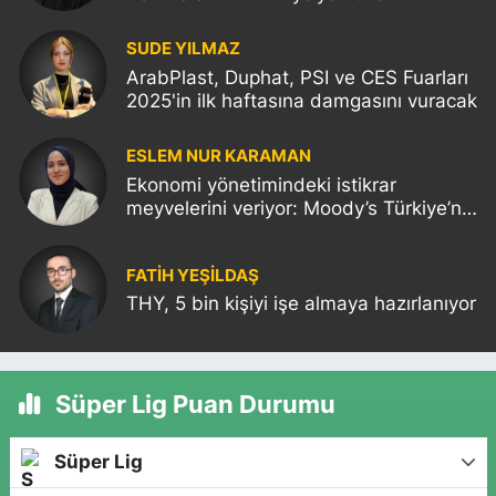
SUDE YILMAZ
ArabPlast, Duphat, PSI ve CES Fuarları
2025'in ilk haftasına damgasını vuracak
ESLEM NUR KARAMAN
Ekonomi yönetimindeki istikrar
meyvelerini veriyor: Moody’s Türkiye’nin
kredi notunu yükseltti!
FATIH YEŞİLDAŞ
THY, 5 bin kişiyi işe almaya hazırlanıyor
Süper Lig Puan Durumu
Süper Lig