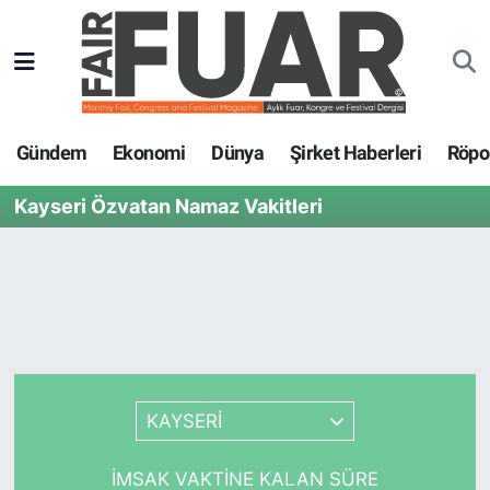
Gündem
GENEL
Nöbetçi Eczaneler
Ekonomi
EKONOMİ
Hava Durumu
Gündem
Ekonomi
Dünya
Şirket Haberleri
Röpor
Dünya
GÜNDEM
Trafik Durumu
Kayseri Özvatan Namaz Vakitleri
Şirket Haberleri
SPOR
Süper Lig Puan Durumu ve Fikstür
Röportajlar
SİYASET
Tüm Manşetler
Fuar Haberleri
DÜNYA
Son Dakika Haberleri
Fuar Takvimi
EĞİTİM
Haber Arşivi
KAYSERİ
Fuar Akademi
TEKNOLOJİ
İMSAK VAKTINE KALAN SÜRE