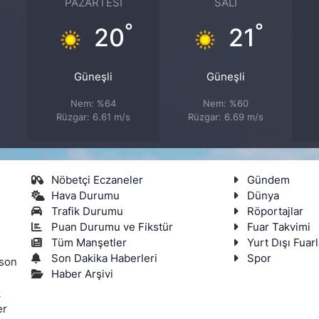
PAZARTESI
SALI
°
°
°
20
21
Güneşli
Güneşli
Nem: %64
Nem: %60
Rüzgar: 6.61 m/s
Rüzgar: 6.69 m/s
Nöbetçi Eczaneler
Gündem
Hava Durumu
Dünya
Trafik Durumu
Röportajlar
Puan Durumu ve Fikstür
Fuar Takvimi
Tüm Manşetler
Yurt Dışı Fuarl
Son Dakika Haberleri
Spor
 son
Haber Arşivi
k
er