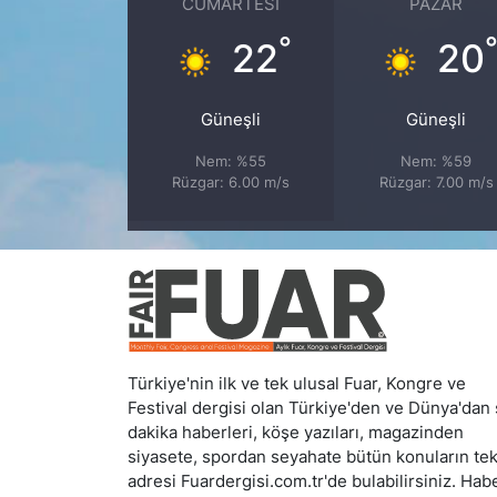
CUMARTESI
PAZAR
°
22
20
Güneşli
Güneşli
Nem: %55
Nem: %59
Rüzgar: 6.00 m/s
Rüzgar: 7.00 m/s
Türkiye'nin ilk ve tek ulusal Fuar, Kongre ve
Festival dergisi olan Türkiye'den ve Dünya'dan
dakika haberleri, köşe yazıları, magazinden
siyasete, spordan seyahate bütün konuların te
adresi Fuardergisi.com.tr'de bulabilirsiniz. Hab