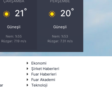
ÇARŞAMBA
PERŞEMBE
°
°
21
20
Güneşli
Güneşli
Nem: %55
Nem: %53
Rüzgar: 7.19 m/s
Rüzgar: 7.31 m/s
Ekonomi
Şirket Haberleri
Fuar Haberleri
Fuar Akademi
ar
Teknoloji