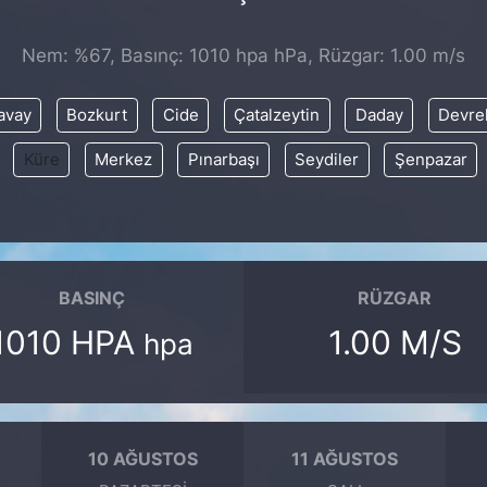
Nem: %67, Basınç: 1010 hpa hPa, Rüzgar: 1.00 m/s
avay
Bozkurt
Cide
Çatalzeytin
Daday
Devre
Küre
Merkez
Pınarbaşı
Seydiler
Şenpazar
BASINÇ
RÜZGAR
1010 HPA
1.00 M/S
hpa
10 AĞUSTOS
11 AĞUSTOS