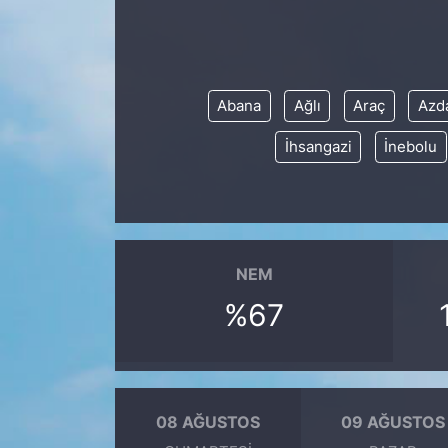
KONGRE HABERLERİ
KONGRE TAKVİMİ
Abana
Ağlı
Araç
Azd
İhsangazi
İnebolu
RÖPORTAJLAR
BİYOGRAFİLER
NEM
%67
08 AĞUSTOS
09 AĞUSTOS