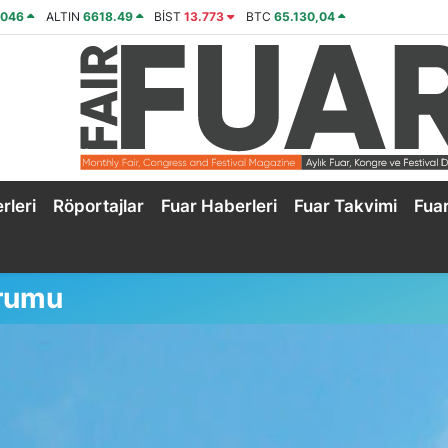
4046
ALTIN
6618.49
BİST
13.773
BTC
65.130,04
rleri
Röportajlar
Fuar Haberleri
Fuar Takvimi
Fua
rumu