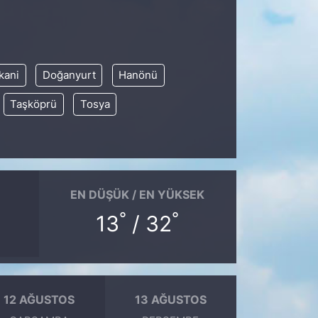
kani
Doğanyurt
Hanönü
Taşköprü
Tosya
EN DÜŞÜK / EN YÜKSEK
°
°
13
/ 32
12 AĞUSTOS
13 AĞUSTOS