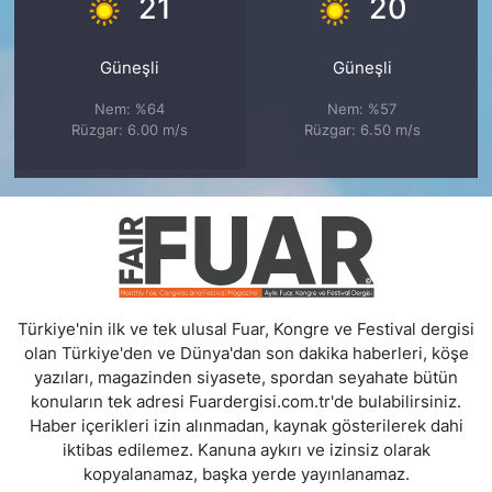
°
°
21
20
Güneşli
Güneşli
Nem: %64
Nem: %57
Rüzgar: 6.00 m/s
Rüzgar: 6.50 m/s
Türkiye'nin ilk ve tek ulusal Fuar, Kongre ve Festival dergisi
olan Türkiye'den ve Dünya'dan son dakika haberleri, köşe
yazıları, magazinden siyasete, spordan seyahate bütün
konuların tek adresi Fuardergisi.com.tr'de bulabilirsiniz.
Haber içerikleri izin alınmadan, kaynak gösterilerek dahi
iktibas edilemez. Kanuna aykırı ve izinsiz olarak
kopyalanamaz, başka yerde yayınlanamaz.