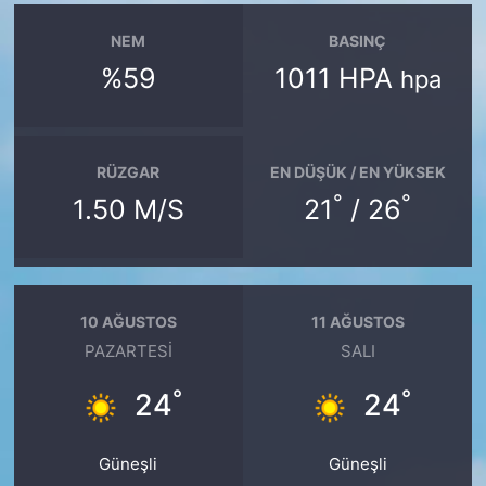
NEM
BASINÇ
%59
1011 HPA
hpa
RÜZGAR
EN DÜŞÜK / EN YÜKSEK
°
°
1.50 M/S
21
/ 26
10 AĞUSTOS
11 AĞUSTOS
PAZARTESI
SALI
°
°
24
24
Güneşli
Güneşli