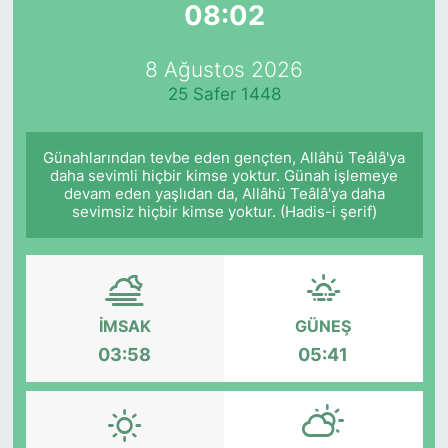
08:02
Yurt Dışı Fuarlar
KÜLTÜR SANAT
8 Ağustos 2026
Teknoloji
ŞİRKET HABERLERİ
25 Safer 1448
Spor
SAVUNMA SANAYİ
Günahlarından tevbe eden gençten, Allâhü Teâlâ'ya
daha sevimli hiçbir kimse yoktur. Günah işlemeye
FUAR HABERLERİ
devam eden yaşlıdan da, Allâhü Teâlâ'ya daha
sevimsiz hiçbir kimse yoktur. (Hadis-i şerif)
FUAR TAKVİMİ
Amerika Fuarları
İMSAK
GÜNEŞ
FUAR RAPORU
03:58
05:41
FESTİVAL HABERLERİ
FESTİVAL TAKVİMİ