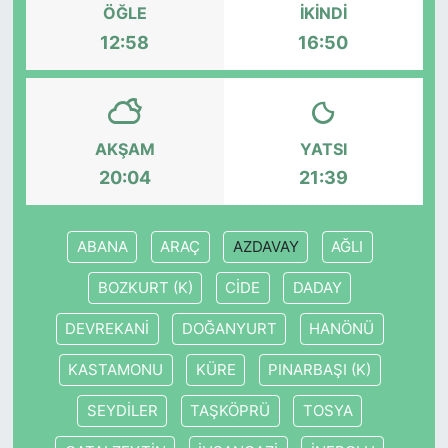
ÖĞLE
İKINDI
12:58
16:50
KONGRE HABERLERİ
KONGRE TAKVİMİ
AKŞAM
YATSI
RÖPORTAJLAR
20:04
21:39
BİYOGRAFİLER
ABANA
ARAÇ
AZDAVAY
AĞLI
BOZKURT (K)
CİDE
DADAY
DEVREKANİ
DOĞANYURT
HANÖNÜ
KASTAMONU
KÜRE
PINARBAŞI (K)
SEYDİLER
TAŞKÖPRÜ
TOSYA