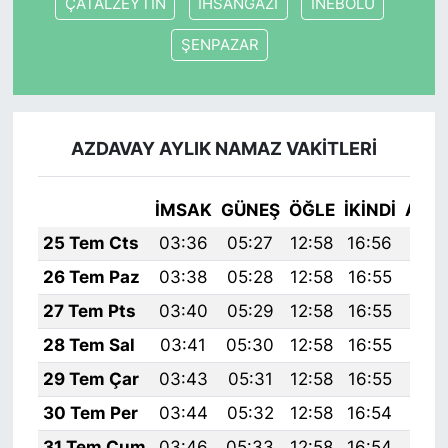
ÇATALZEYTİN
İHSANGAZİ
İNEBOLU
ŞENPAZAR
AZDAVAY AYLIK NAMAZ VAKITLERI
İMSAK
GÜNEŞ
ÖĞLE
İKINDI
AKŞ
25 Tem Cts
03:36
05:27
12:58
16:56
20:
26 Tem Paz
03:38
05:28
12:58
16:55
20:
27 Tem Pts
03:40
05:29
12:58
16:55
20:
28 Tem Sal
03:41
05:30
12:58
16:55
20:
29 Tem Çar
03:43
05:31
12:58
16:55
20:
30 Tem Per
03:44
05:32
12:58
16:54
20:
31 Tem Cum
03:46
05:33
12:58
16:54
20: