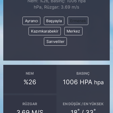
Nem: %26, Basınç: 1006 hpa
hPa, Rüzgar: 3.69 m/s
KONGRE HABERLERİ
Ayrancı
Başyayla
Ermenek
KONGRE TAKVİMİ
Kazımkarabekir
Merkez
RÖPORTAJLAR
Sarıveliler
BİYOGRAFİLER
NEM
BASINÇ
%26
1006 HPA
hpa
RÜZGAR
EN DÜŞÜK / EN YÜKSEK
°
°
3.69 M/S
18
/ 33