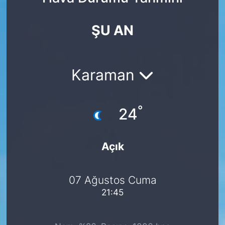
Yurt Dışı Fuarlar
KÜLTÜR SANAT
ŞU AN
Teknoloji
ŞİRKET HABERLERİ
Spor
SAVUNMA SANAYİ
Karaman
FUAR HABERLERİ
°
24
FUAR TAKVİMİ
Açık
Amerika Fuarları
FUAR RAPORU
07 Ağustos Cuma
21:45
FESTİVAL HABERLERİ
FESTİVAL TAKVİMİ