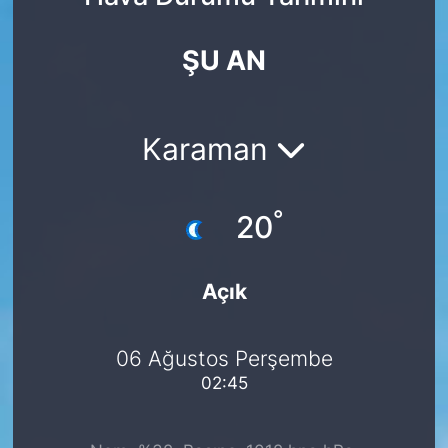
Yurt Dışı Fuarlar
KÜLTÜR SANAT
ŞU AN
Teknoloji
ŞİRKET HABERLERİ
Spor
SAVUNMA SANAYİ
Karaman
FUAR HABERLERİ
°
20
FUAR TAKVİMİ
Açık
Amerika Fuarları
FUAR RAPORU
06 Ağustos Perşembe
02:45
FESTİVAL HABERLERİ
FESTİVAL TAKVİMİ