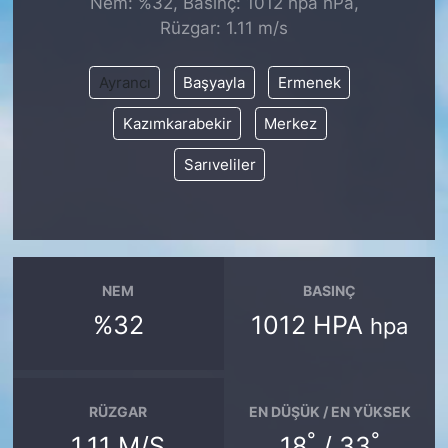
Nem: %32, Basınç: 1012 hpa hPa,
Rüzgar: 1.11 m/s
KONGRE HABERLERİ
Ayrancı
Başyayla
Ermenek
KONGRE TAKVİMİ
Kazımkarabekir
Merkez
RÖPORTAJLAR
Sarıveliler
BİYOGRAFİLER
NEM
BASINÇ
%32
1012 HPA
hpa
RÜZGAR
EN DÜŞÜK / EN YÜKSEK
°
°
1.11 M/S
18
/ 33