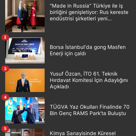
"Made in Russia" Türkiye ile iş
birliğini genişletiyor: Rus kereste
endüstrisi şirketleri yeni
ortaklıklar geliştiriyor
2
Borsa İstanbul'da gong Masfen
Enerji için çaldı
3
Yusuf Özcan, İTO 61. Teknik
Hırdavat Komitesi İçin Adaylığını
Açıkladı
4
TÜGVA Yaz Okulları Finalinde 70
Bin Genç RAMS Park’ta Buluştu
5
Kimya Sanayisinde Küresel