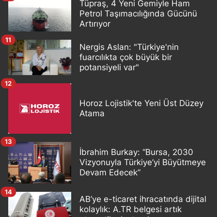
Tüpraş, 4 Yeni Gemiyle Ham
Petrol Taşımacılığında Gücünü
Artırıyor
11
Nergis Aslan: "Türkiye'nin
fuarcılıkta çok büyük bir
potansiyeli var"
12
Horoz Lojistik'te Yeni Üst Düzey
Atama
13
İbrahim Burkay: “Bursa, 2030
Vizyonuyla Türkiye’yi Büyütmeye
Devam Edecek”
14
AB’ye e-ticaret ihracatında dijital
kolaylık: A.TR belgesi artık