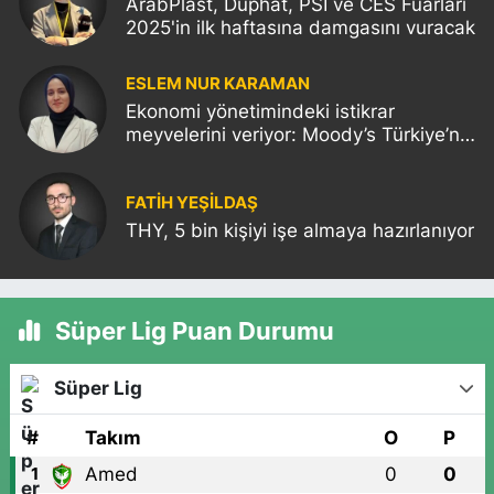
ArabPlast, Duphat, PSI ve CES Fuarları
2025'in ilk haftasına damgasını vuracak
ESLEM NUR KARAMAN
Ekonomi yönetimindeki istikrar
meyvelerini veriyor: Moody’s Türkiye’nin
kredi notunu yükseltti!
FATIH YEŞİLDAŞ
THY, 5 bin kişiyi işe almaya hazırlanıyor
Süper Lig Puan Durumu
Süper Lig
#
Takım
O
P
Amed
0
0
1