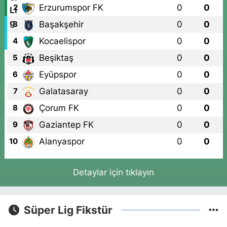
Erzurumspor FK
0
0
2
Başakşehir
0
0
3
Kocaelispor
0
0
4
Beşiktaş
0
0
5
Eyüpspor
0
0
6
Galatasaray
0
0
7
Çorum FK
0
0
8
Gaziantep FK
0
0
9
Alanyaspor
0
0
10
Detaylar için tıklayın
Süper Lig Fikstür