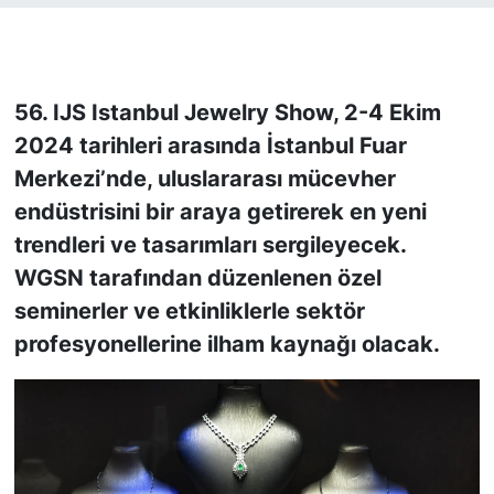
KONGRE HABERLERİ
KONGRE TAKVİMİ
56. IJS Istanbul Jewelry Show, 2-4 Ekim
2024 tarihleri arasında İstanbul Fuar
RÖPORTAJLAR
Merkezi’nde, uluslararası mücevher
endüstrisini bir araya getirerek en yeni
BİYOGRAFİLER
trendleri ve tasarımları sergileyecek.
WGSN tarafından düzenlenen özel
seminerler ve etkinliklerle sektör
profesyonellerine ilham kaynağı olacak.