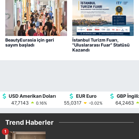
BeautyEurasia için geri
İstanbul Turizm Fuarı,
sayım başladı
"Uluslararası Fuar" Statüsü
Kazandı
USD Amerikan Doları
EUR Euro
GBP İngili
47,7143
55,0317
64,2463
0.16
%
-0.02
%
Trend Haberler
1