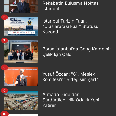
Rekabetin Buluşma Noktası
İstanbul
6
İstanbul Turizm Fuarı,
"Uluslararası Fuar" Statüsü
Kazandı
7
Borsa İstanbul’da Gong Kardemir
Çelik İçin Çaldı
8
Yusuf Özcan: "61. Meslek
Komitesi'nde değişim şart"
9
Armada Gıda'dan
Sürdürülebilirlik Odaklı Yeni
Yatırım
10