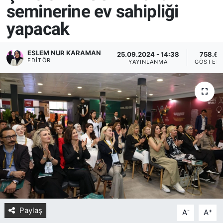
seminerine ev sahipliği
Yurt Dışı Fuarlar
KÜLTÜR SANAT
yapacak
Teknoloji
ŞİRKET HABERLERİ
ESLEM NUR KARAMAN
25.09.2024 - 14:38
758.6K
EDITÖR
YAYINLANMA
GÖSTER
Spor
SAVUNMA SANAYİ
FUAR HABERLERİ
FUAR TAKVİMİ
Amerika Fuarları
FUAR RAPORU
FESTİVAL HABERLERİ
Paylaş
-
+
A
A
FESTİVAL TAKVİMİ