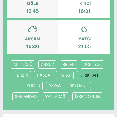
ÖĞLE
İKINDI
12:45
16:31
KONGRE HABERLERİ
KONGRE TAKVİMİ
AKŞAM
YATSI
RÖPORTAJLAR
19:40
21:05
BİYOGRAFİLER
ALTINÖZÜ
ARSUZ
BELEN
DÖRTYOL
ERZİN
HASSA
HATAY
KIRIKHAN
KUMLU
PAYAS
REYHANLI
SAMANDAĞ
YAYLADAĞI
İSKENDERUN