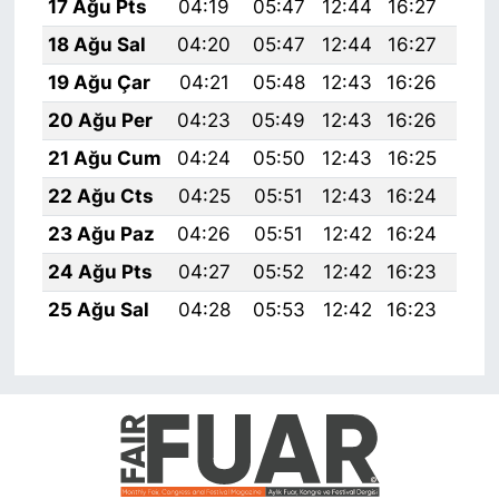
17 Ağu Pts
04:19
05:47
12:44
16:27
19:
18 Ağu Sal
04:20
05:47
12:44
16:27
19:
19 Ağu Çar
04:21
05:48
12:43
16:26
19:
20 Ağu Per
04:23
05:49
12:43
16:26
19:
21 Ağu Cum
04:24
05:50
12:43
16:25
19:
22 Ağu Cts
04:25
05:51
12:43
16:24
19:
23 Ağu Paz
04:26
05:51
12:42
16:24
19:
24 Ağu Pts
04:27
05:52
12:42
16:23
19:
25 Ağu Sal
04:28
05:53
12:42
16:23
19: