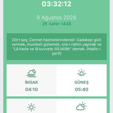
03:32:12
Yurt Dışı Fuarlar
KÜLTÜR SANAT
9 Ağustos 2026
Teknoloji
ŞİRKET HABERLERİ
26 Safer 1448
Spor
SAVUNMA SANAYİ
Dört şey, Cennet hazinelerindendir: Sadakayı gizli
vermek, musibeti gizlemek, sıla-i rahim yapmak ve
FUAR HABERLERİ
"Lâ havle ve lâ kuvvete illâ billâh" demek. (Hadis-i
şerif)
FUAR TAKVİMİ
Amerika Fuarları
İMSAK
GÜNEŞ
FUAR RAPORU
04:10
05:40
FESTİVAL HABERLERİ
FESTİVAL TAKVİMİ