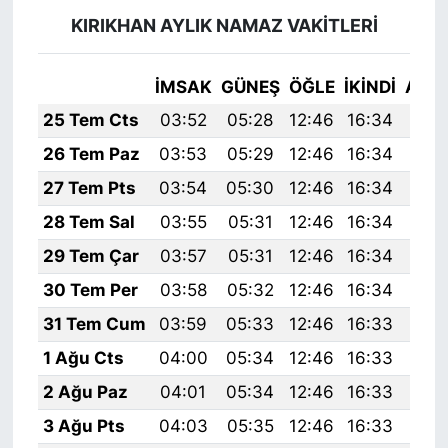
KIRIKHAN AYLIK NAMAZ VAKITLERI
İMSAK
GÜNEŞ
ÖĞLE
İKINDI
AKŞ
25 Tem Cts
03:52
05:28
12:46
16:34
19:
26 Tem Paz
03:53
05:29
12:46
16:34
19:
27 Tem Pts
03:54
05:30
12:46
16:34
19:
28 Tem Sal
03:55
05:31
12:46
16:34
19:
29 Tem Çar
03:57
05:31
12:46
16:34
19:
30 Tem Per
03:58
05:32
12:46
16:34
19:
31 Tem Cum
03:59
05:33
12:46
16:33
19:
1 Ağu Cts
04:00
05:34
12:46
16:33
19:
2 Ağu Paz
04:01
05:34
12:46
16:33
19:
3 Ağu Pts
04:03
05:35
12:46
16:33
19: