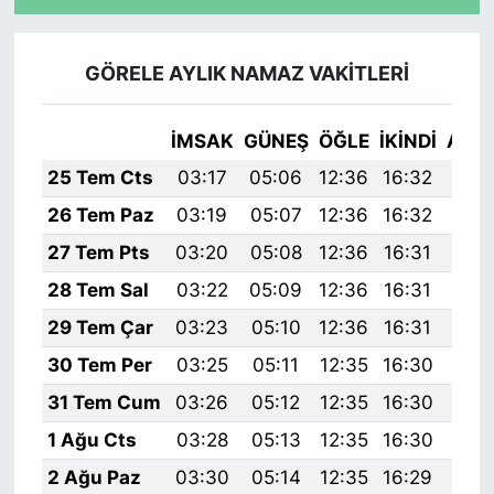
GÖRELE AYLIK NAMAZ VAKITLERI
İMSAK
GÜNEŞ
ÖĞLE
İKINDI
AKŞ
25 Tem Cts
03:17
05:06
12:36
16:32
19:
26 Tem Paz
03:19
05:07
12:36
16:32
19:
27 Tem Pts
03:20
05:08
12:36
16:31
19:
28 Tem Sal
03:22
05:09
12:36
16:31
19:
29 Tem Çar
03:23
05:10
12:36
16:31
19:
30 Tem Per
03:25
05:11
12:35
16:30
19:
31 Tem Cum
03:26
05:12
12:35
16:30
19:
1 Ağu Cts
03:28
05:13
12:35
16:30
19:
2 Ağu Paz
03:30
05:14
12:35
16:29
19: