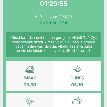
01:29:55
Yurt Dışı Fuarlar
KÜLTÜR SANAT
8 Ağustos 2026
Teknoloji
ŞİRKET HABERLERİ
25 Safer 1448
Spor
SAVUNMA SANAYİ
Günahlarından tevbe eden gençten, Allâhü Teâlâ'ya
daha sevimli hiçbir kimse yoktur. Günah işlemeye
FUAR HABERLERİ
devam eden yaşlıdan da, Allâhü Teâlâ'ya daha
sevimsiz hiçbir kimse yoktur. (Hadis-i şerif)
FUAR TAKVİMİ
Amerika Fuarları
İMSAK
GÜNEŞ
FUAR RAPORU
03:39
05:19
FESTİVAL HABERLERİ
FESTİVAL TAKVİMİ