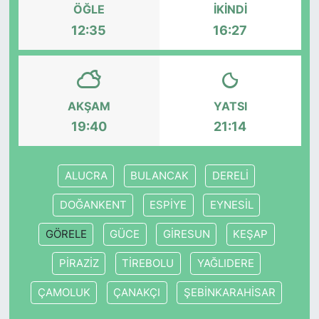
ÖĞLE
İKINDI
12:35
16:27
KONGRE HABERLERİ
KONGRE TAKVİMİ
AKŞAM
YATSI
RÖPORTAJLAR
19:40
21:14
BİYOGRAFİLER
ALUCRA
BULANCAK
DERELİ
DOĞANKENT
ESPİYE
EYNESİL
GÖRELE
GÜCE
GİRESUN
KEŞAP
PİRAZİZ
TİREBOLU
YAĞLIDERE
ÇAMOLUK
ÇANAKÇI
ŞEBİNKARAHİSAR