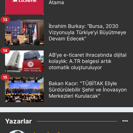
Atama
13
İbrahim Burkay: “Bursa, 2030
Vizyonuyla Türkiye’yi Büyütmeye
Devam Edecek”
14
AB’ye e-ticaret ihracatında dijital
kolaylık: A.TR belgesi artık
otomatik oluşturuluyor
15
Bakan Kacır: "TÜBİTAK Eliyle
Sürdürülebilir Şehir ve İnovasyon
Merkezleri Kurulacak"
Yazarlar