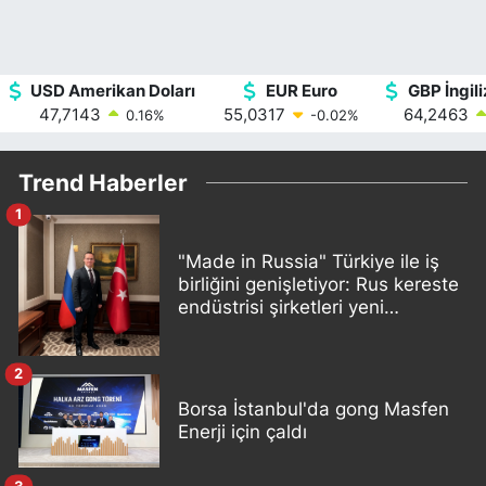
USD Amerikan Doları
EUR Euro
GBP İngili
47,7143
55,0317
64,2463
0.16
%
-0.02
%
Trend Haberler
1
"Made in Russia" Türkiye ile iş
birliğini genişletiyor: Rus kereste
endüstrisi şirketleri yeni
ortaklıklar geliştiriyor
2
Borsa İstanbul'da gong Masfen
Enerji için çaldı
3