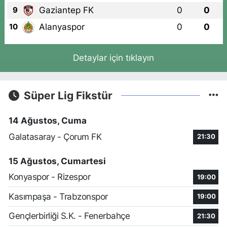
Gaziantep FK
0
0
9
Alanyaspor
0
0
10
Detaylar için tıklayın
Süper Lig Fikstür
14 Ağustos, Cuma
Galatasaray - Çorum FK
21:30
15 Ağustos, Cumartesi
Konyaspor - Rizespor
19:00
Kasımpaşa - Trabzonspor
19:00
Gençlerbirliği S.K. - Fenerbahçe
21:30