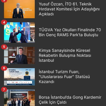
Yusuf Özcan, İTO 61. Teknik
Hırdavat Komitesi İçin Adaylığını
Açıkladı
4
TÜGVA Yaz Okulları Finalinde 70
Bin Genç RAMS Park’ta Buluştu
5
Kimya Sanayisinde Küresel
Rekabetin Buluşma Noktası
İstanbul
6
İstanbul Turizm Fuarı,
"Uluslararası Fuar" Statüsü
Kazandı
7
Borsa İstanbul’da Gong Kardemir
Çelik İçin Çaldı