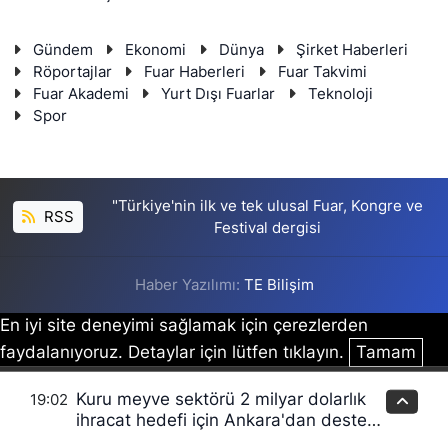
Gündem
Ekonomi
Dünya
Şirket Haberleri
Röportajlar
Fuar Haberleri
Fuar Takvimi
Fuar Akademi
Yurt Dışı Fuarlar
Teknoloji
Spor
"Türkiye'nin ilk ve tek ulusal Fuar, Kongre ve
RSS
Festival dergisi
Haber Yazılımı:
TE Bilişim
En iyi site deneyimi sağlamak için çerezlerden
faydalanıyoruz. Detaylar için lütfen tıklayın.
Tamam
Kuru meyve sektörü 2 milyar dolarlık
19:02
ihracat hedefi için Ankara'dan destek
istedi