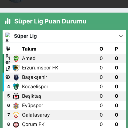
Süper Lig Puan Durumu
Süper Lig
#
Takım
O
P
Amed
0
0
1
Erzurumspor FK
0
0
2
Başakşehir
0
0
3
Kocaelispor
0
0
4
Beşiktaş
0
0
5
Eyüpspor
0
0
6
Galatasaray
0
0
7
Çorum FK
0
0
8