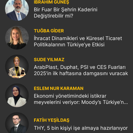
İBRAHİM GÜNEŞ
Bir Fuar Bir Şehrin Kaderini
Değiştirebilir mi?
TUĞBA GİDER
İhracat Dinamikleri ve Küresel Ticaret
Politikalarının Türkiye’ye Etkisi
SUDE YILMAZ
ArabPlast, Duphat, PSI ve CES Fuarları
2025'in ilk haftasına damgasını vuracak
ESLEM NUR KARAMAN
Ekonomi yönetimindeki istikrar
meyvelerini veriyor: Moody’s Türkiye’nin
kredi notunu yükseltti!
FATIH YEŞİLDAŞ
THY, 5 bin kişiyi işe almaya hazırlanıyor