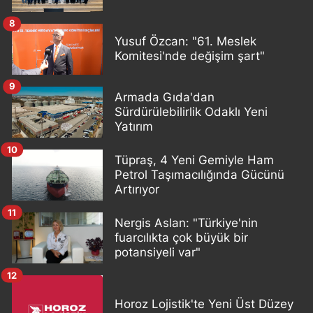
8
Yusuf Özcan: "61. Meslek
Komitesi'nde değişim şart"
9
Armada Gıda'dan
Sürdürülebilirlik Odaklı Yeni
Yatırım
10
Tüpraş, 4 Yeni Gemiyle Ham
Petrol Taşımacılığında Gücünü
Artırıyor
11
Nergis Aslan: "Türkiye'nin
fuarcılıkta çok büyük bir
potansiyeli var"
12
Horoz Lojistik'te Yeni Üst Düzey