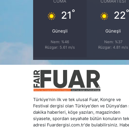
CUMA
CUMARTESI
°
21
22
Güneşli
Güneşli
Nem: %46
Nem: %37
Rüzgar: 5.61 m/s
Rüzgar: 4.81 m/s
Türkiye'nin ilk ve tek ulusal Fuar, Kongre ve
Festival dergisi olan Türkiye'den ve Dünya'dan
dakika haberleri, köşe yazıları, magazinden
siyasete, spordan seyahate bütün konuların te
adresi Fuardergisi.com.tr'de bulabilirsiniz. Hab