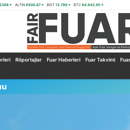
,2398
ALTIN
6500.87
BİST
13.799
BTC
64.643,95
rleri
Röportajlar
Fuar Haberleri
Fuar Takvimi
Fua
mu