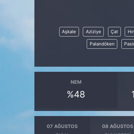
KONGRE HABERLERİ
KONGRE TAKVİMİ
Aşkale
Aziziye
Çat
Hı
Palandöken
Pasi
RÖPORTAJLAR
BİYOGRAFİLER
NEM
%48
07 AĞUSTOS
08 AĞUSTOS