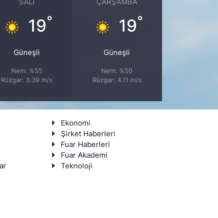
SALI
ÇARŞAMBA
°
°
19
19
Güneşli
Güneşli
Nem: %55
Nem: %50
Rüzgar: 3.39 m/s
Rüzgar: 4.11 m/s
Ekonomi
Şirket Haberleri
Fuar Haberleri
Fuar Akademi
ar
Teknoloji