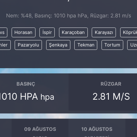
Nem: %48, Basınç: 1010 hpa hPa, Rüzgar: 2.81 m/s
nıs
Horasan
İspir
Karaçoban
Karayazı
Köprü
nler
Pazaryolu
Şenkaya
Tekman
Tortum
Uz
BASINÇ
RÜZGAR
1010 HPA
2.81 M/S
hpa
09 AĞUSTOS
10 AĞUSTOS