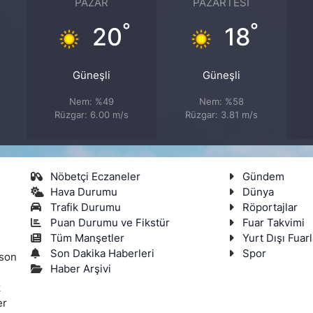
PAZAR
PAZARTESI
°
°
°
20
18
Güneşli
Güneşli
Nem: %49
Nem: %58
Rüzgar: 6.00 m/s
Rüzgar: 3.81 m/s
Nöbetçi Eczaneler
Gündem
Hava Durumu
Dünya
Trafik Durumu
Röportajlar
Puan Durumu ve Fikstür
Fuar Takvimi
Tüm Manşetler
Yurt Dışı Fuarl
Son Dakika Haberleri
Spor
 son
Haber Arşivi
k
er