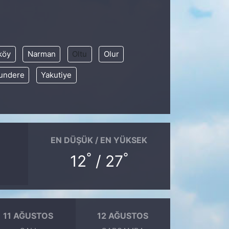
köy
Narman
Oltu
Olur
undere
Yakutiye
EN DÜŞÜK / EN YÜKSEK
°
°
12
/ 27
11 AĞUSTOS
12 AĞUSTOS