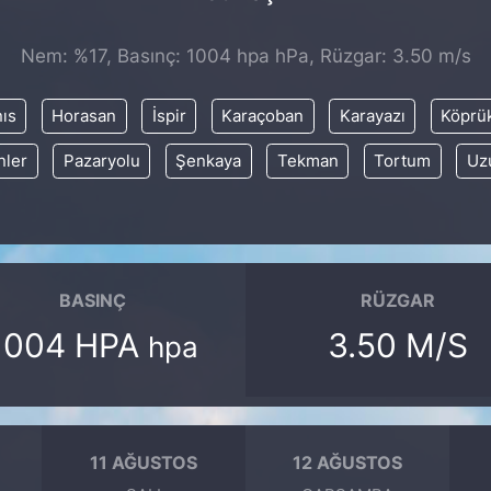
Nem: %17, Basınç: 1004 hpa hPa, Rüzgar: 3.50 m/s
nıs
Horasan
İspir
Karaçoban
Karayazı
Köprü
nler
Pazaryolu
Şenkaya
Tekman
Tortum
Uz
BASINÇ
RÜZGAR
1004 HPA
3.50 M/S
hpa
11 AĞUSTOS
12 AĞUSTOS