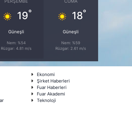
PERŞEMBE
CUMA
°
°
19
18
Güneşli
Güneşli
Nem: %54
Nem: %59
Rüzgar: 4.81 m/s
Rüzgar: 2.61 m/s
Ekonomi
Şirket Haberleri
Fuar Haberleri
Fuar Akademi
ar
Teknoloji