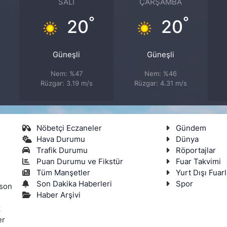
SALI
ÇARŞAMBA
°
°
20
20
Güneşli
Güneşli
Nem: %47
Nem: %46
Rüzgar: 3.19 m/s
Rüzgar: 4.31 m/s
Nöbetçi Eczaneler
Gündem
Hava Durumu
Dünya
Trafik Durumu
Röportajlar
Puan Durumu ve Fikstür
Fuar Takvimi
Tüm Manşetler
Yurt Dışı Fuarl
Son Dakika Haberleri
Spor
 son
Haber Arşivi
k
er