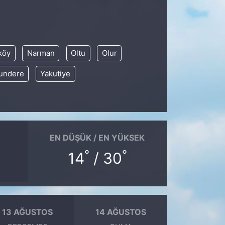
köy
Narman
Oltu
Olur
undere
Yakutiye
EN DÜŞÜK / EN YÜKSEK
°
°
14
/ 30
13 AĞUSTOS
14 AĞUSTOS