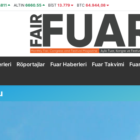
4811
ALTIN
6660.55
BİST
13.779
BTC
64.944,08
rleri
Röportajlar
Fuar Haberleri
Fuar Takvimi
Fua
u