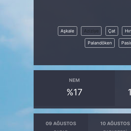
KONGRE HABERLERİ
KONGRE TAKVİMİ
Aşkale
Aziziye
Çat
Hı
Palandöken
Pasi
RÖPORTAJLAR
BİYOGRAFİLER
NEM
%17
09 AĞUSTOS
10 AĞUSTOS