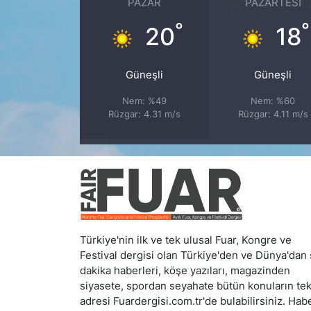
PAZAR
PAZARTESI
°
°
20
18
Güneşli
Güneşli
Nem: %49
Nem: %60
Rüzgar: 4.31 m/s
Rüzgar: 4.11 m/s
Türkiye'nin ilk ve tek ulusal Fuar, Kongre ve
Festival dergisi olan Türkiye'den ve Dünya'dan
dakika haberleri, köşe yazıları, magazinden
siyasete, spordan seyahate bütün konuların te
adresi Fuardergisi.com.tr'de bulabilirsiniz. Hab