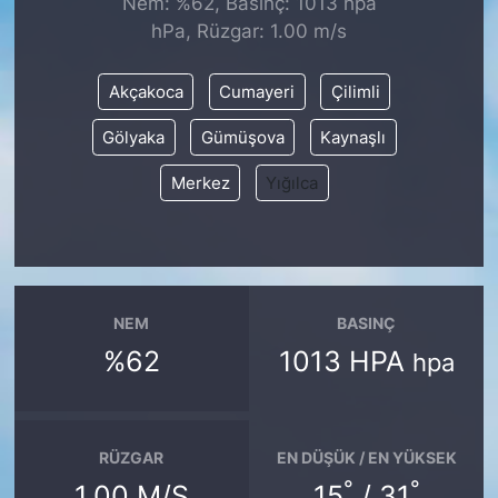
Nem: %62, Basınç: 1013 hpa
hPa, Rüzgar: 1.00 m/s
KONGRE HABERLERİ
Akçakoca
Cumayeri
Çilimli
KONGRE TAKVİMİ
Gölyaka
Gümüşova
Kaynaşlı
RÖPORTAJLAR
Merkez
Yığılca
BİYOGRAFİLER
NEM
BASINÇ
%62
1013 HPA
hpa
RÜZGAR
EN DÜŞÜK / EN YÜKSEK
°
°
1.00 M/S
15
/ 31