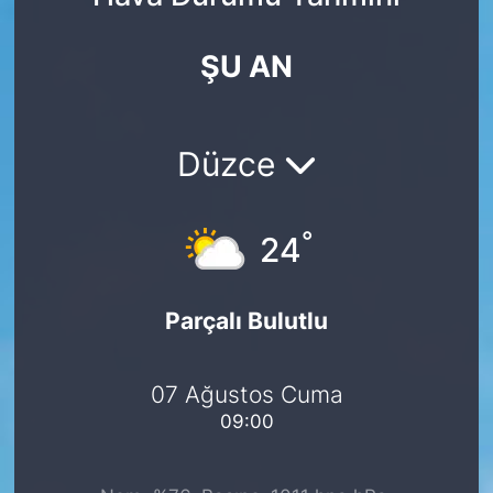
Yurt Dışı Fuarlar
KÜLTÜR SANAT
ŞU AN
Teknoloji
ŞİRKET HABERLERİ
Spor
SAVUNMA SANAYİ
Düzce
FUAR HABERLERİ
°
24
FUAR TAKVİMİ
Parçalı Bulutlu
Amerika Fuarları
FUAR RAPORU
07 Ağustos Cuma
09:00
FESTİVAL HABERLERİ
FESTİVAL TAKVİMİ