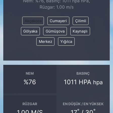
Nem: %76, Basınç: 1011 hpa hPa,
Rüzgar: 1.00 m/s
KONGRE HABERLERİ
Akçakoca
Cumayeri
Çilimli
KONGRE TAKVİMİ
Gölyaka
Gümüşova
Kaynaşlı
RÖPORTAJLAR
Merkez
Yığılca
BİYOGRAFİLER
NEM
BASINÇ
%76
1011 HPA
hpa
RÜZGAR
EN DÜŞÜK / EN YÜKSEK
°
°
1.00 M/S
17
/ 30