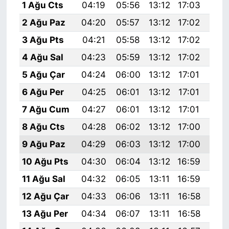
1 Ağu Cts
04:19
05:56
13:12
17:03
20:
2 Ağu Paz
04:20
05:57
13:12
17:02
20:
3 Ağu Pts
04:21
05:58
13:12
17:02
20:
4 Ağu Sal
04:23
05:59
13:12
17:02
20:
5 Ağu Çar
04:24
06:00
13:12
17:01
20:
6 Ağu Per
04:25
06:01
13:12
17:01
20:
7 Ağu Cum
04:27
06:01
13:12
17:01
20:
8 Ağu Cts
04:28
06:02
13:12
17:00
20:
9 Ağu Paz
04:29
06:03
13:12
17:00
20:
10 Ağu Pts
04:30
06:04
13:12
16:59
20:
11 Ağu Sal
04:32
06:05
13:11
16:59
20:
12 Ağu Çar
04:33
06:06
13:11
16:58
20:
13 Ağu Per
04:34
06:07
13:11
16:58
20: