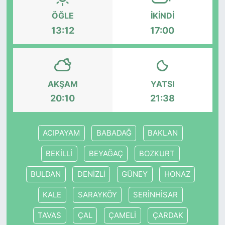
ÖĞLE
İKINDI
KONGRE HABERLERİ
13:12
17:00
KONGRE TAKVİMİ
RÖPORTAJLAR
AKŞAM
YATSI
20:10
21:38
BİYOGRAFİLER
ACIPAYAM
BABADAĞ
BAKLAN
BEKİLLİ
BEYAĞAÇ
BOZKURT
BULDAN
DENİZLİ
GÜNEY
HONAZ
KALE
SARAYKÖY
SERİNHİSAR
TAVAS
ÇAL
ÇAMELİ
ÇARDAK