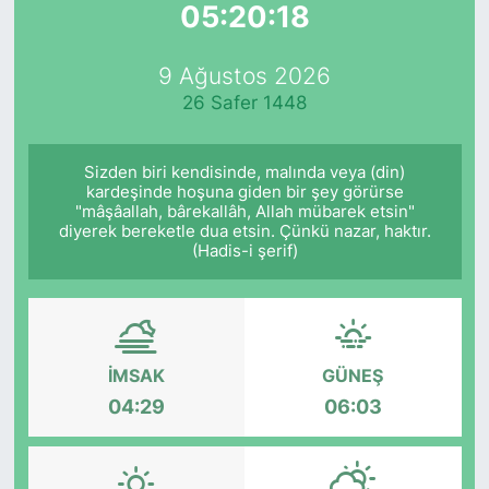
05:20:18
Yurt Dışı Fuarlar
KÜLTÜR SANAT
9 Ağustos 2026
Teknoloji
ŞİRKET HABERLERİ
26 Safer 1448
Spor
SAVUNMA SANAYİ
Sizden biri kendisinde, malında veya (din)
kardeşinde hoşuna giden bir şey görürse
FUAR HABERLERİ
"mâşâallah, bârekallâh, Allah mübarek etsin"
diyerek bereketle dua etsin. Çünkü nazar, haktır.
(Hadis-i şerif)
FUAR TAKVİMİ
Amerika Fuarları
FUAR RAPORU
İMSAK
GÜNEŞ
04:29
06:03
FESTİVAL HABERLERİ
FESTİVAL TAKVİMİ