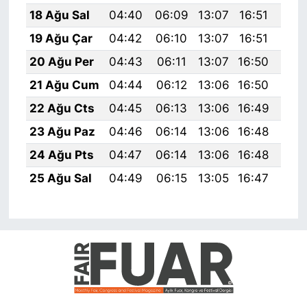
18 Ağu Sal
04:40
06:09
13:07
16:51
19:
19 Ağu Çar
04:42
06:10
13:07
16:51
19:
20 Ağu Per
04:43
06:11
13:07
16:50
19:
21 Ağu Cum
04:44
06:12
13:06
16:50
19:
22 Ağu Cts
04:45
06:13
13:06
16:49
19:
23 Ağu Paz
04:46
06:14
13:06
16:48
19:
24 Ağu Pts
04:47
06:14
13:06
16:48
19:
25 Ağu Sal
04:49
06:15
13:05
16:47
19: