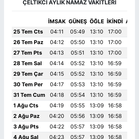
ÇELTİKCİ AYLIK NAMAZ VAKITLERI
İMSAK
GÜNEŞ
ÖĞLE
İKINDI
AKŞ
25 Tem Cts
04:11
05:49
13:10
17:00
20:
26 Tem Paz
04:12
05:50
13:10
17:00
20:
27 Tem Pts
04:13
05:51
13:10
17:00
20:
28 Tem Sal
04:14
05:52
13:10
16:59
20:
29 Tem Çar
04:15
05:52
13:10
16:59
20:
30 Tem Per
04:17
05:53
13:10
16:59
20:
31 Tem Cum
04:18
05:54
13:10
16:59
20:
1 Ağu Cts
04:19
05:55
13:09
16:58
20:
2 Ağu Paz
04:20
05:56
13:09
16:58
20:
3 Ağu Pts
04:22
05:57
13:09
16:58
20:
4 Ağu Sal
04:23
05:57
13:09
16:58
20: