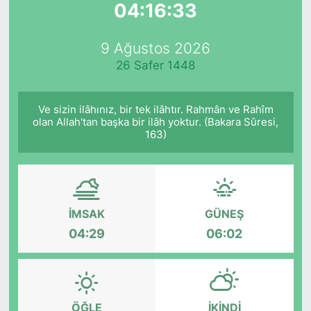
04:16:33
Yurt Dışı Fuarlar
KÜLTÜR SANAT
9 Ağustos 2026
Teknoloji
ŞİRKET HABERLERİ
26 Safer 1448
Spor
SAVUNMA SANAYİ
Ve sizin ilâhınız, bir tek ilâhtır. Rahmân ve Rahîm
olan Allah'tan başka bir ilâh yoktur. (Bakara Sûresi,
FUAR HABERLERİ
163)
FUAR TAKVİMİ
Amerika Fuarları
İMSAK
GÜNEŞ
04:29
06:02
FUAR RAPORU
FESTİVAL HABERLERİ
ÖĞLE
İKINDI
FESTİVAL TAKVİMİ