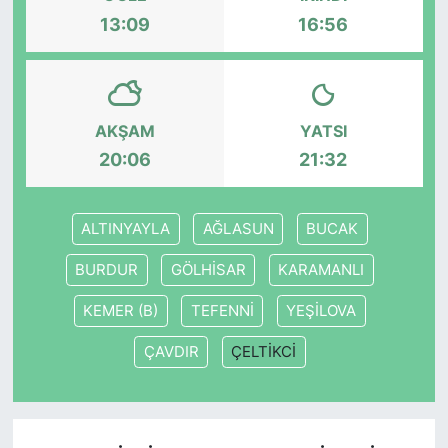
13:09
16:56
KONGRE HABERLERİ
KONGRE TAKVİMİ
AKŞAM
YATSI
RÖPORTAJLAR
20:06
21:32
BİYOGRAFİLER
ALTINYAYLA
AĞLASUN
BUCAK
BURDUR
GÖLHİSAR
KARAMANLI
KEMER (B)
TEFENNİ
YEŞİLOVA
ÇAVDIR
ÇELTİKCİ