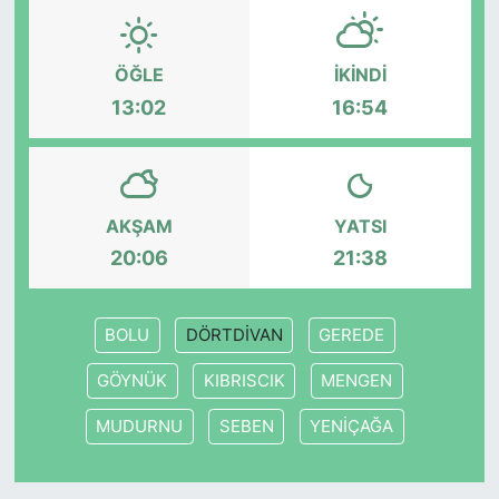
KONGRE HABERLERİ
ÖĞLE
İKINDI
13:02
16:54
KONGRE TAKVİMİ
RÖPORTAJLAR
BİYOGRAFİLER
AKŞAM
YATSI
20:06
21:38
BOLU
DÖRTDİVAN
GEREDE
GÖYNÜK
KIBRISCIK
MENGEN
MUDURNU
SEBEN
YENİÇAĞA