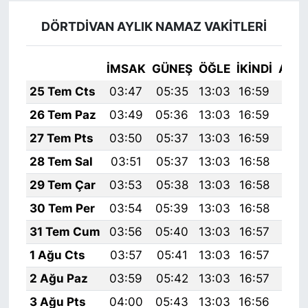
DÖRTDİVAN AYLIK NAMAZ VAKITLERI
İMSAK
GÜNEŞ
ÖĞLE
İKINDI
AKŞ
25 Tem Cts
03:47
05:35
13:03
16:59
20:
26 Tem Paz
03:49
05:36
13:03
16:59
20:
27 Tem Pts
03:50
05:37
13:03
16:59
20:
28 Tem Sal
03:51
05:37
13:03
16:58
20:
29 Tem Çar
03:53
05:38
13:03
16:58
20:
30 Tem Per
03:54
05:39
13:03
16:58
20:
31 Tem Cum
03:56
05:40
13:03
16:57
20:
1 Ağu Cts
03:57
05:41
13:03
16:57
20:
2 Ağu Paz
03:59
05:42
13:03
16:57
20:
3 Ağu Pts
04:00
05:43
13:03
16:56
20: