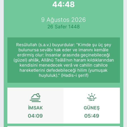
44:48
Yurt Dışı Fuarlar
KÜLTÜR SANAT
9 Ağustos 2026
Teknoloji
ŞİRKET HABERLERİ
26 Safer 1448
Spor
SAVUNMA SANAYİ
Resûlullah (s.a.v.) buyurdular: "Kimde şu üç şey
bulunursa sevâbı hak eder ve imanını kemâle
FUAR HABERLERİ
erdirmiş olur: İnsanlar arasında geçinebileceği
(güzel) ahlâk, Allâhü Teâlâ'nın haram kıldıklarından
kendisini menedecek verâ ve cahilin cahilce
FUAR TAKVİMİ
hareketlerini defedebileceği hilim (yumuşak
huyluluk)." (Hadis-i şerif)
Amerika Fuarları
FUAR RAPORU
İMSAK
GÜNEŞ
FESTİVAL HABERLERİ
04:09
05:49
FESTİVAL TAKVİMİ