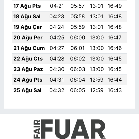
17 Ağu Pts
04:21
05:57
13:01
16:49
19:
18 Ağu Sal
04:23
05:58
13:01
16:48
19:
19 Ağu Çar
04:24
05:59
13:01
16:48
19:
20 Ağu Per
04:25
06:00
13:00
16:47
19:
21 Ağu Cum
04:27
06:01
13:00
16:46
19:
22 Ağu Cts
04:28
06:02
13:00
16:45
19:
23 Ağu Paz
04:30
06:03
13:00
16:45
19:
24 Ağu Pts
04:31
06:04
12:59
16:44
19:
25 Ağu Sal
04:32
06:05
12:59
16:43
19: