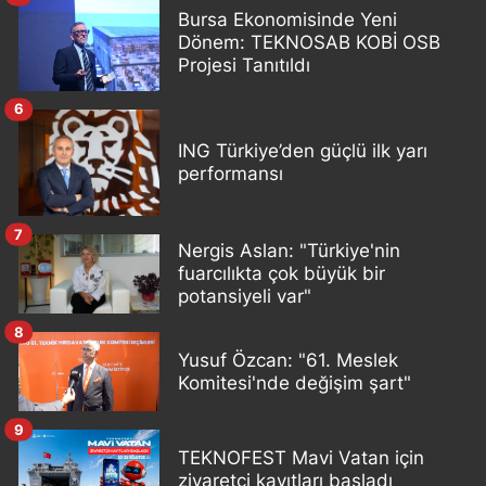
Bursa Ekonomisinde Yeni
Dönem: TEKNOSAB KOBİ OSB
Projesi Tanıtıldı
6
ING Türkiye’den güçlü ilk yarı
performansı
7
Nergis Aslan: "Türkiye'nin
fuarcılıkta çok büyük bir
potansiyeli var"
8
Yusuf Özcan: "61. Meslek
Komitesi'nde değişim şart"
9
TEKNOFEST Mavi Vatan için
ziyaretçi kayıtları başladı