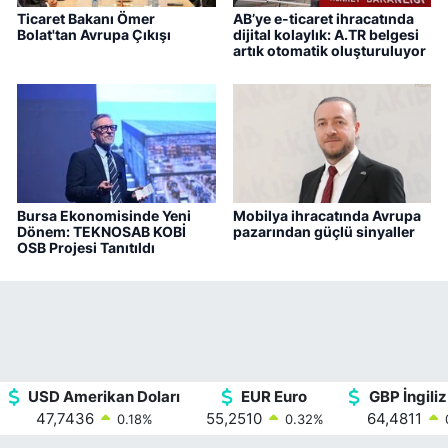
Ticaret Bakanı Ömer
AB’ye e-ticaret ihracatında
Bolat'tan Avrupa Çıkışı
dijital kolaylık: A.TR belgesi
artık otomatik oluşturuluyor
Bursa Ekonomisinde Yeni
Mobilya ihracatında Avrupa
Dönem: TEKNOSAB KOBİ
pazarından güçlü sinyaller
OSB Projesi Tanıtıldı
USD Amerikan Doları
EUR Euro
GBP İngiliz
47,7436
55,2510
64,4811
0.18
%
0.32
%