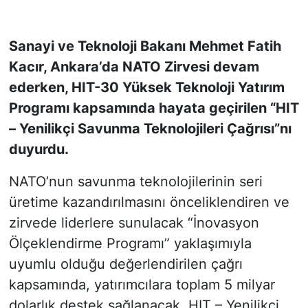
KONGRE HABERLERİ
Sanayi ve Teknoloji Bakanı Mehmet Fatih
Kacır, Ankara’da NATO Zirvesi devam
KONGRE TAKVİMİ
ederken, HIT-30 Yüksek Teknoloji Yatırım
RÖPORTAJLAR
Programı kapsamında hayata geçirilen “HIT
– Yenilikçi Savunma Teknolojileri Çağrısı”nı
BİYOGRAFİLER
duyurdu.
NATO’nun savunma teknolojilerinin seri
üretime kazandırılmasını önceliklendiren ve
zirvede liderlere sunulacak “İnovasyon
Ölçeklendirme Programı” yaklaşımıyla
uyumlu olduğu değerlendirilen çağrı
kapsamında, yatırımcılara toplam 5 milyar
dolarlık destek sağlanacak. HIT – Yenilikçi