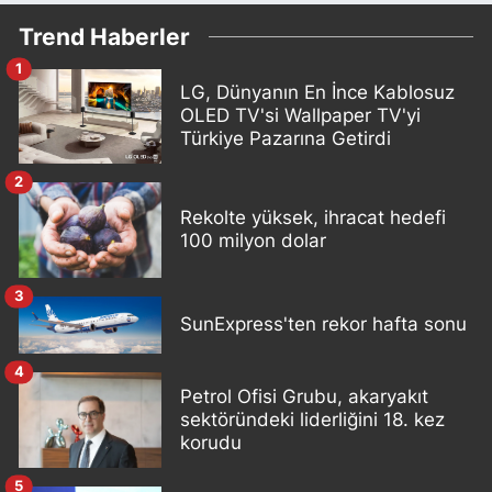
Trend Haberler
1
LG, Dünyanın En İnce Kablosuz
OLED TV'si Wallpaper TV'yi
Türkiye Pazarına Getirdi
2
Rekolte yüksek, ihracat hedefi
100 milyon dolar
3
SunExpress'ten rekor hafta sonu
4
Petrol Ofisi Grubu, akaryakıt
sektöründeki liderliğini 18. kez
korudu
5