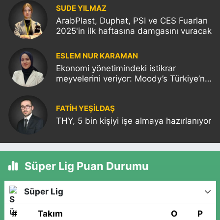
SUDE YILMAZ
ArabPlast, Duphat, PSI ve CES Fuarları
2025'in ilk haftasına damgasını vuracak
ESLEM NUR KARAMAN
Ekonomi yönetimindeki istikrar
meyvelerini veriyor: Moody’s Türkiye’nin
kredi notunu yükseltti!
FATIH YEŞİLDAŞ
THY, 5 bin kişiyi işe almaya hazırlanıyor
Süper Lig Puan Durumu
Süper Lig
#
Takım
O
P