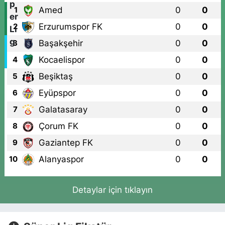
Amed
0
0
1
Erzurumspor FK
0
0
2
Başakşehir
0
0
3
Kocaelispor
0
0
4
Beşiktaş
0
0
5
Eyüpspor
0
0
6
Galatasaray
0
0
7
Çorum FK
0
0
8
Gaziantep FK
0
0
9
Alanyaspor
0
0
10
Detaylar için tıklayın