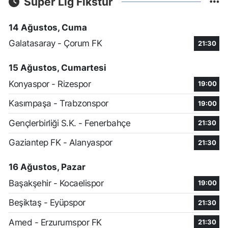
Süper Lig Fikstür
14 Ağustos, Cuma
Galatasaray - Çorum FK
21:30
15 Ağustos, Cumartesi
Konyaspor - Rizespor
19:00
Kasımpaşa - Trabzonspor
19:00
Gençlerbirliği S.K. - Fenerbahçe
21:30
Gaziantep FK - Alanyaspor
21:30
16 Ağustos, Pazar
Başakşehir - Kocaelispor
19:00
Beşiktaş - Eyüpspor
21:30
Amed - Erzurumspor FK
21:30