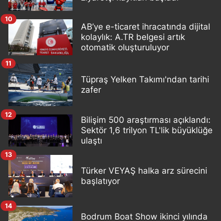
10
AB’ye e-ticaret ihracatında dijital
kolaylık: A.TR belgesi artık
otomatik oluşturuluyor
11
Tüpraş Yelken Takımı'ndan tarihi
zafer
12
Bilişim 500 araştırması açıklandı:
Sektör 1,6 trilyon TL'lik büyüklüğe
ulaştı
13
Türker VEYAŞ halka arz sürecini
başlatıyor
14
Bodrum Boat Show ikinci yılında