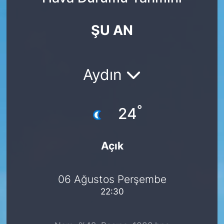
Yurt Dışı Fuarlar
KÜLTÜR SANAT
ŞU AN
Teknoloji
ŞİRKET HABERLERİ
Spor
SAVUNMA SANAYİ
Aydın
FUAR HABERLERİ
°
24
FUAR TAKVİMİ
Açık
Amerika Fuarları
FUAR RAPORU
06 Ağustos Perşembe
22:30
FESTİVAL HABERLERİ
FESTİVAL TAKVİMİ