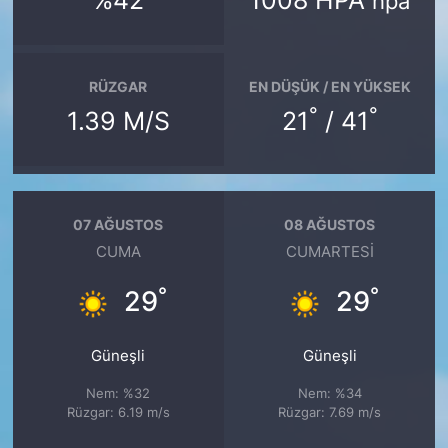
%42
1008 HPA
hpa
RÜZGAR
EN DÜŞÜK / EN YÜKSEK
°
°
1.39 M/S
21
/ 41
07 AĞUSTOS
08 AĞUSTOS
CUMA
CUMARTESI
°
°
29
29
Güneşli
Güneşli
Nem: %32
Nem: %34
Rüzgar: 6.19 m/s
Rüzgar: 7.69 m/s