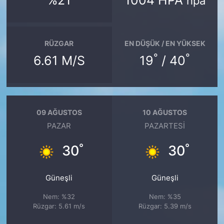
%21
1004 HPA
hpa
RÜZGAR
EN DÜŞÜK / EN YÜKSEK
°
°
6.61 M/S
19
/ 40
09 AĞUSTOS
10 AĞUSTOS
PAZAR
PAZARTESI
°
°
30
30
Güneşli
Güneşli
Nem: %32
Nem: %35
Rüzgar: 5.61 m/s
Rüzgar: 5.39 m/s