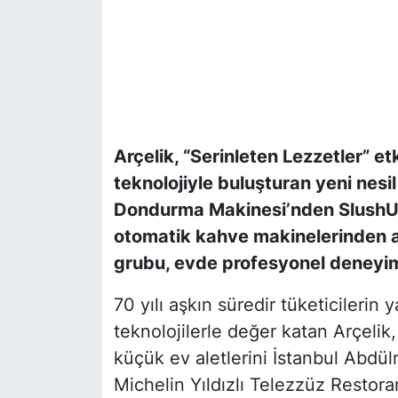
Arçelik, “Serinleten Lezzetler” et
teknolojiyle buluşturan yeni nesil
Dondurma Makinesi’nden SlushUp
otomatik kahve makinelerinden a
grubu, evde profesyonel deneyim
70 yılı aşkın süredir tüketicilerin 
teknolojilerle değer katan Arçelik,
küçük ev aletlerini İstanbul Abdül
Michelin Yıldızlı Telezzüz Restora