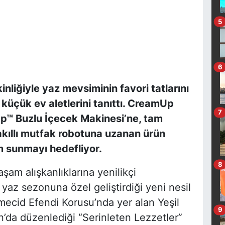
5
6
kinliğiyle yaz mevsiminin favori tatlarını
 küçük ev aletlerini tanıttı. CreamUp
7
™ Buzlu İçecek Makinesi’ne, tam
kıllı mutfak robotuna uzanan ürün
 sunmayı hedefliyor.
8
yaşam alışkanlıklarına yenilikçi
 yaz sezonuna özel geliştirdiği yeni nesil
mecid Efendi Korusu’nda yer alan Yeşil
9
n’da düzenlediği “Serinleten Lezzetler”