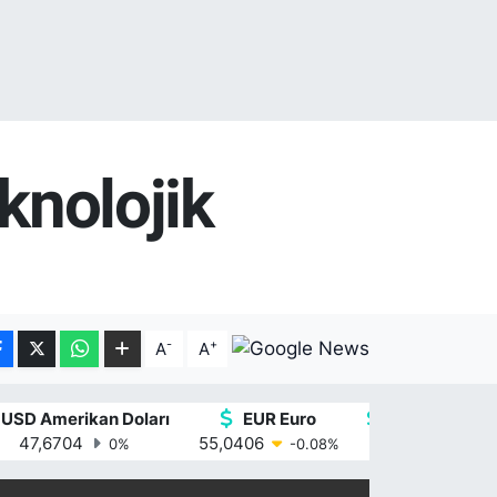
knolojik
-
+
A
A
USD Amerikan Doları
EUR Euro
GBP İngiliz St
47,6704
55,0406
64,2143
0
%
-0.08
%
0