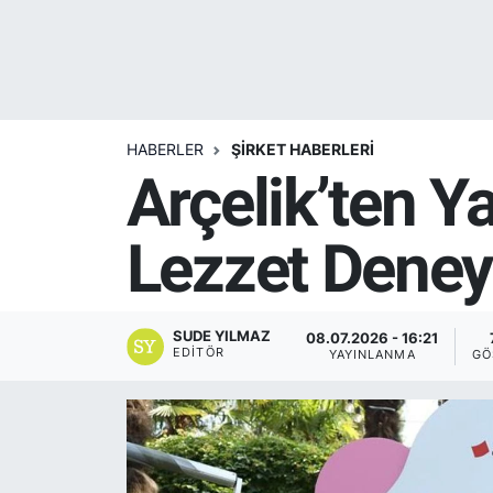
Yurt Dışı Fuarlar
KÜLTÜR SANAT
Teknoloji
ŞİRKET HABERLERİ
HABERLER
ŞİRKET HABERLERİ
Spor
SAVUNMA SANAYİ
Arçelik’ten Y
FUAR HABERLERİ
Lezzet Deney
FUAR TAKVİMİ
Amerika Fuarları
SUDE YILMAZ
08.07.2026 - 16:21
EDITÖR
YAYINLANMA
GÖ
FUAR RAPORU
FESTİVAL HABERLERİ
FESTİVAL TAKVİMİ