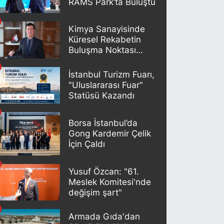
RAMS Park’ta Buluştu
Kimya Sanayisinde
Küresel Rekabetin
Buluşma Noktası
İstanbul
İstanbul Turizm Fuarı,
"Uluslararası Fuar"
Statüsü Kazandı
Borsa İstanbul’da
Gong Kardemir Çelik
İçin Çaldı
Yusuf Özcan: "61.
Meslek Komitesi'nde
değişim şart"
Armada Gıda'dan