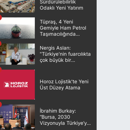
Sürdürülebilirlik
Odaklı Yeni Yatırım
Tüpraş, 4 Yeni
Gemiyle Ham Petrol
Taşımacılığında
Gücünü Artırıyor
Nergis Aslan:
"Türkiye'nin fuarcılıkta
çok büyük bir
potansiyeli var"
Horoz Lojistik'te Yeni
Üst Düzey Atama
İbrahim Burkay:
“Bursa, 2030
Vizyonuyla Türkiye’yi
Büyütmeye Devam