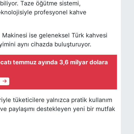
abiliyor. Taze öğütme sistemi,
t teknolojisiyle profesyonel kahve
 Makinesi ise geleneksel Türk kahvesi
imini aynı cihazda buluşturuyor.
catı temmuz ayında 3,6 milyar dolara
e
riyle tüketicilere yalnızca pratik kullanım
eyi ve paylaşımı destekleyen yeni bir mutfak