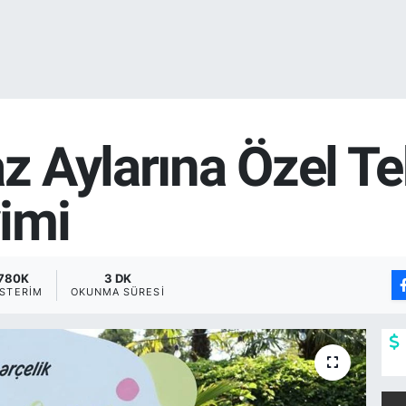
az Aylarına Özel Te
imi
780K
3 DK
STERIM
OKUNMA SÜRESI