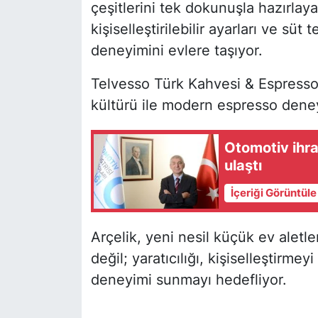
çeşitlerini tek dokunuşla hazırlay
kişiselleştirilebilir ayarları ve sü
deneyimini evlere taşıyor.
Telvesso Türk Kahvesi & Espresso
kültürü ile modern espresso deney
Otomotiv ihra
ulaştı
İçeriği Görüntül
Arçelik, yeni nesil küçük ev aletle
değil; yaratıcılığı, kişiselleştirm
deneyimi sunmayı hedefliyor.