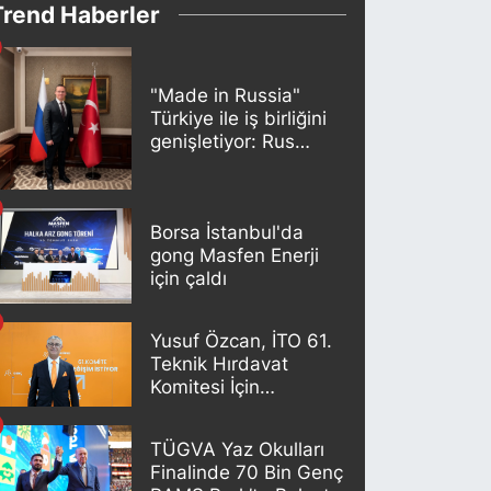
Trend Haberler
"Made in Russia"
Türkiye ile iş birliğini
genişletiyor: Rus
kereste endüstrisi
şirketleri yeni
ortaklıklar geliştiriyor
Borsa İstanbul'da
gong Masfen Enerji
için çaldı
Yusuf Özcan, İTO 61.
Teknik Hırdavat
Komitesi İçin
Adaylığını Açıkladı
TÜGVA Yaz Okulları
Finalinde 70 Bin Genç