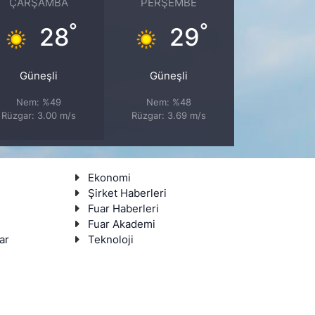
ÇARŞAMBA
PERŞEMBE
°
°
28
29
Güneşli
Güneşli
Nem: %49
Nem: %48
Rüzgar: 3.00 m/s
Rüzgar: 3.69 m/s
Ekonomi
Şirket Haberleri
Fuar Haberleri
Fuar Akademi
ar
Teknoloji