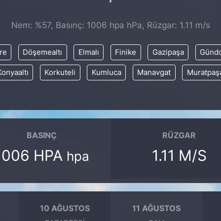
Nem: %57, Basınç: 1006 hpa hPa, Rüzgar: 1.11 m/s
re
Döşemealtı
Elmalı
Finike
Gazipaşa
Günd
Konyaaltı
Korkuteli
Kumluca
Manavgat
Muratpaş
BASINÇ
RÜZGAR
1006 HPA
1.11 M/S
hpa
10 AĞUSTOS
11 AĞUSTOS