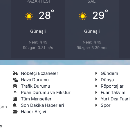
PAZARTESI
SALI
°
°
°
28
29
Güneşli
Güneşli
Nem: %49
Nem: %49
Rüzgar: 3.31 m/s
Rüzgar: 3.39 m/s
Nöbetçi Eczaneler
Gündem
Hava Durumu
Dünya
Trafik Durumu
Röportajlar
Puan Durumu ve Fikstür
Fuar Takvimi
Tüm Manşetler
Yurt Dışı Fuarl
Son Dakika Haberleri
Spor
 son
Haber Arşivi
k
er