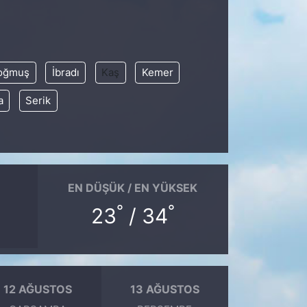
oğmuş
İbradı
Kaş
Kemer
a
Serik
EN DÜŞÜK / EN YÜKSEK
°
°
23
/ 34
12 AĞUSTOS
13 AĞUSTOS