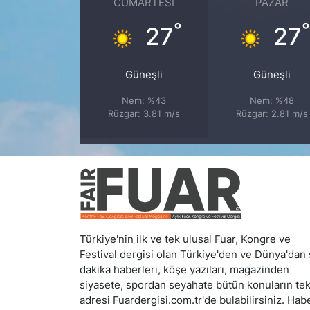
CUMARTESI
PAZAR
°
27
27
Güneşli
Güneşli
Nem: %43
Nem: %48
Rüzgar: 3.81 m/s
Rüzgar: 2.81 m/s
Türkiye'nin ilk ve tek ulusal Fuar, Kongre ve
Festival dergisi olan Türkiye'den ve Dünya'dan
dakika haberleri, köşe yazıları, magazinden
siyasete, spordan seyahate bütün konuların te
adresi Fuardergisi.com.tr'de bulabilirsiniz. Hab