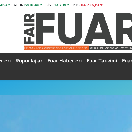
2463
ALTIN
6510.40
BİST
13.799
BTC
64.225,61
rleri
Röportajlar
Fuar Haberleri
Fuar Takvimi
Fua