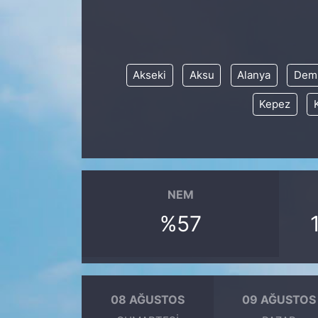
KONGRE HABERLERİ
KONGRE TAKVİMİ
Akseki
Aksu
Alanya
Dem
Kepez
RÖPORTAJLAR
BİYOGRAFİLER
NEM
%57
08 AĞUSTOS
09 AĞUSTOS