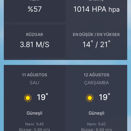
%57
1014 HPA
hpa
RÜZGAR
EN DÜŞÜK / EN YÜKSEK
°
°
3.81 M/S
14
/ 21
11 AĞUSTOS
12 AĞUSTOS
SALI
ÇARŞAMBA
°
°
19
19
Güneşli
Güneşli
Nem: %45
Nem: %42
Rüzgar: 5.89 m/s
Rüzgar: 6.69 m/s