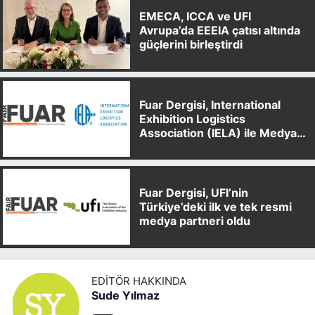
EMECA, ICCA ve UFI
Avrupa’da EEEIA çatısı altında
güçlerini birleştirdi
Fuar Dergisi, International
Exhibition Logistics
Association (IELA) ile Medya
Partnerliği Anlaşması İmzaladı
Fuar Dergisi, UFI’nin
Türkiye’deki ilk ve tek resmi
medya partneri oldu
EDITÖR HAKKINDA
Sude Yılmaz