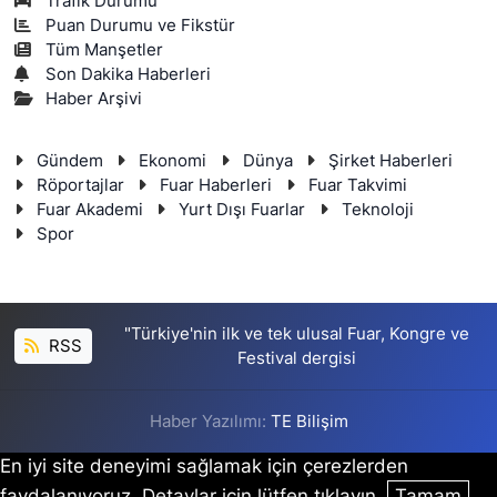
Trafik Durumu
Puan Durumu ve Fikstür
Tüm Manşetler
Son Dakika Haberleri
Haber Arşivi
Gündem
Ekonomi
Dünya
Şirket Haberleri
Röportajlar
Fuar Haberleri
Fuar Takvimi
Fuar Akademi
Yurt Dışı Fuarlar
Teknoloji
Spor
"Türkiye'nin ilk ve tek ulusal Fuar, Kongre ve
RSS
Festival dergisi
Haber Yazılımı:
TE Bilişim
En iyi site deneyimi sağlamak için çerezlerden
faydalanıyoruz. Detaylar için lütfen tıklayın.
Tamam