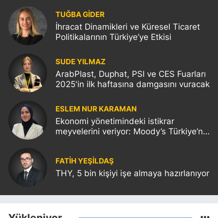
TUĞBA GİDER
İhracat Dinamikleri ve Küresel Ticaret
Politikalarının Türkiye’ye Etkisi
SUDE YILMAZ
ArabPlast, Duphat, PSI ve CES Fuarları
2025'in ilk haftasına damgasını vuracak
ESLEM NUR KARAMAN
Ekonomi yönetimindeki istikrar
meyvelerini veriyor: Moody’s Türkiye’nin
kredi notunu yükseltti!
FATIH YEŞİLDAŞ
THY, 5 bin kişiyi işe almaya hazırlanıyor
Yükleniyor...