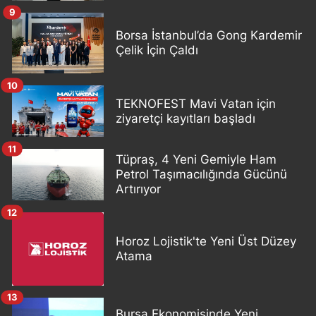
9
Borsa İstanbul’da Gong Kardemir
Çelik İçin Çaldı
10
TEKNOFEST Mavi Vatan için
ziyaretçi kayıtları başladı
11
Tüpraş, 4 Yeni Gemiyle Ham
Petrol Taşımacılığında Gücünü
Artırıyor
12
Horoz Lojistik'te Yeni Üst Düzey
Atama
13
Bursa Ekonomisinde Yeni