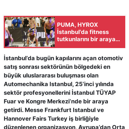
KONGRE HABERLERİ
PUMA, HYROX
KONGRE TAKVİMİ
İstanbul'da fitness
tutkunlarını bir araya
RÖPORTAJLAR
getirdi
BİYOGRAFİLER
İstanbul’da bugün kapılarını açan otomotiv
satış sonrası sektörünün bölgedeki en
büyük uluslararası buluşması olan
Automechanika Istanbul, 25’inci yılında
sektör profesyonellerini İstanbul TÜYAP
Fuar ve Kongre Merkezi’nde bir araya
getirdi. Messe Frankfurt Istanbul ve
Hannover Fairs Turkey iş birliğiyle
düzenlenen organizasyon, Avrupa’dan Orta