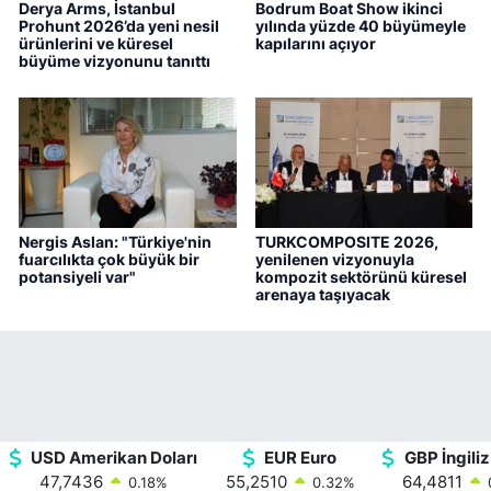
Derya Arms, İstanbul
Bodrum Boat Show ikinci
Prohunt 2026’da yeni nesil
yılında yüzde 40 büyümeyle
ürünlerini ve küresel
kapılarını açıyor
büyüme vizyonunu tanıttı
Nergis Aslan: "Türkiye'nin
TURKCOMPOSITE 2026,
fuarcılıkta çok büyük bir
yenilenen vizyonuyla
potansiyeli var"
kompozit sektörünü küresel
arenaya taşıyacak
USD Amerikan Doları
EUR Euro
GBP İngiliz
47,7436
55,2510
64,4811
0.18
%
0.32
%