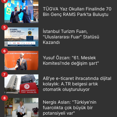
4
TÜGVA Yaz Okulları Finalinde 70
Bin Genç RAMS Park’ta Buluştu
5
İstanbul Turizm Fuarı,
"Uluslararası Fuar" Statüsü
Kazandı
6
Yusuf Özcan: "61. Meslek
Komitesi'nde değişim şart"
7
AB’ye e-ticaret ihracatında dijital
kolaylık: A.TR belgesi artık
otomatik oluşturuluyor
8
Nergis Aslan: "Türkiye'nin
fuarcılıkta çok büyük bir
potansiyeli var"