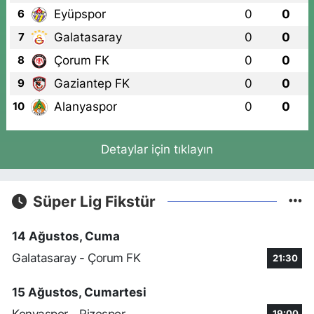
Eyüpspor
0
0
6
Galatasaray
0
0
7
Çorum FK
0
0
8
Gaziantep FK
0
0
9
Alanyaspor
0
0
10
Detaylar için tıklayın
Süper Lig Fikstür
14 Ağustos, Cuma
Galatasaray - Çorum FK
21:30
15 Ağustos, Cumartesi
Konyaspor - Rizespor
19:00