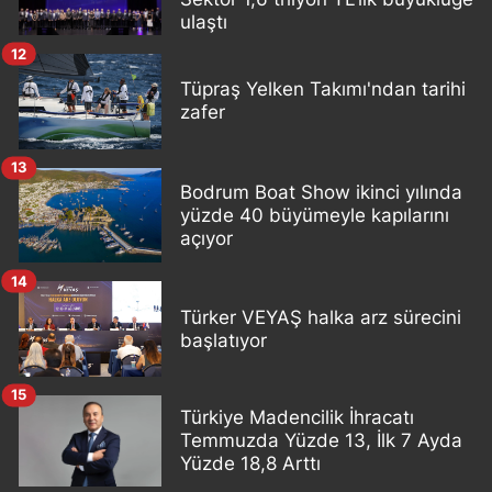
ulaştı
12
Tüpraş Yelken Takımı'ndan tarihi
zafer
13
Bodrum Boat Show ikinci yılında
yüzde 40 büyümeyle kapılarını
açıyor
14
Türker VEYAŞ halka arz sürecini
başlatıyor
15
Türkiye Madencilik İhracatı
Temmuzda Yüzde 13, İlk 7 Ayda
Yüzde 18,8 Arttı