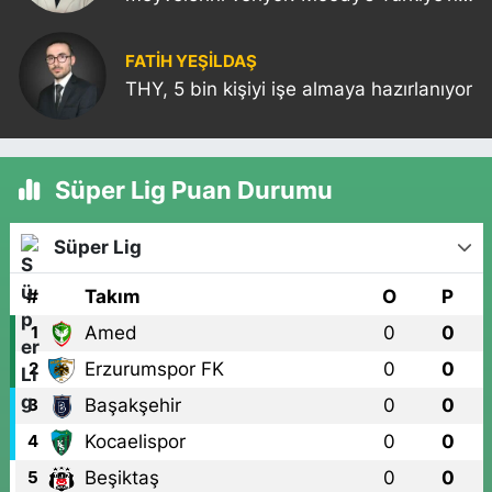
kredi notunu yükseltti!
FATIH YEŞİLDAŞ
THY, 5 bin kişiyi işe almaya hazırlanıyor
Süper Lig Puan Durumu
Süper Lig
#
Takım
O
P
Amed
0
0
1
Erzurumspor FK
0
0
2
Başakşehir
0
0
3
Kocaelispor
0
0
4
Beşiktaş
0
0
5