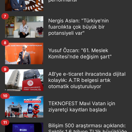
7
Nergis Aslan: "Türkiye'nin
fuarcılıkta çok büyük bir
potansiyeli var"
8
Yusuf Özcan: "61. Meslek
Komitesi'nde değişim şart"
9
AB’ye e-ticaret ihracatında dijital
kolaylık: A.TR belgesi artık
otomatik oluşturuluyor
10
TEKNOFEST Mavi Vatan için
ziyaretçi kayıtları başladı
11
Bilişim 500 araştırması açıklandı:
Sektör 1,6 trilyon TL'lik büyüklüğe