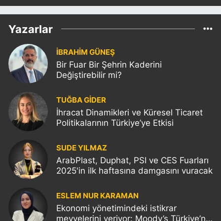
Yazarlar
İBRAHİM GÜNEŞ
Bir Fuar Bir Şehrin Kaderini
Değiştirebilir mi?
TUĞBA GİDER
İhracat Dinamikleri ve Küresel Ticaret
Politikalarının Türkiye’ye Etkisi
SUDE YILMAZ
ArabPlast, Duphat, PSI ve CES Fuarları
2025'in ilk haftasına damgasını vuracak
ESLEM NUR KARAMAN
Ekonomi yönetimindeki istikrar
meyvelerini veriyor: Moody’s Türkiye’nin