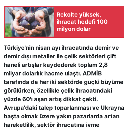
KONGRE HABERLERİ
Rekolte yüksek,
ihracat hedefi 100
KONGRE TAKVİMİ
milyon dolar
RÖPORTAJLAR
Türkiye'nin nisan ayı ihracatında demir ve
demir dışı metaller ile çelik sektörleri çift
BİYOGRAFİLER
haneli artışlar kaydederek toplam 2,8
milyar dolarlık hacme ulaştı. ADMİB
tarafında da her iki sektörde güçlü büyüme
görülürken, özellikle çelik ihracatındaki
yüzde 60'ı aşan artış dikkat çekti.
Avrupa'daki talep toparlanması ve Ukrayna
başta olmak üzere yakın pazarlarda artan
hareketlilik, sektör ihracatına ivme