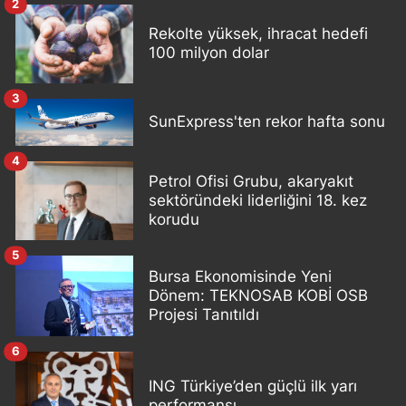
2
Rekolte yüksek, ihracat hedefi
100 milyon dolar
3
SunExpress'ten rekor hafta sonu
4
Petrol Ofisi Grubu, akaryakıt
sektöründeki liderliğini 18. kez
korudu
5
Bursa Ekonomisinde Yeni
Dönem: TEKNOSAB KOBİ OSB
Projesi Tanıtıldı
6
ING Türkiye’den güçlü ilk yarı
performansı