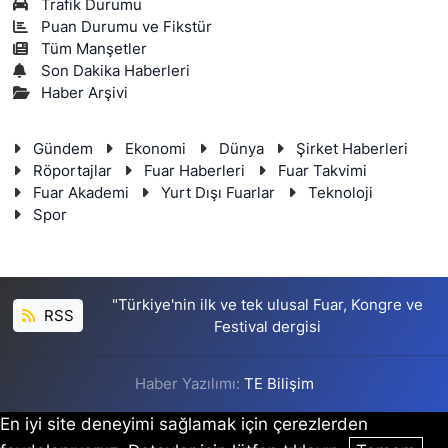
Trafik Durumu
Puan Durumu ve Fikstür
Tüm Manşetler
Son Dakika Haberleri
Haber Arşivi
Gündem
Ekonomi
Dünya
Şirket Haberleri
Röportajlar
Fuar Haberleri
Fuar Takvimi
Fuar Akademi
Yurt Dışı Fuarlar
Teknoloji
Spor
"Türkiye'nin ilk ve tek ulusal Fuar, Kongre ve
RSS
Festival dergisi
Haber Yazılımı:
TE Bilişim
En iyi site deneyimi sağlamak için çerezlerden