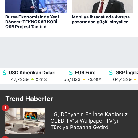
Bursa Ekonomisinde Yeni
Mobilya ihracatında Avrupa
Dönem: TEKNOSAB KOBİ
pazarından güçlü sinyaller
OSB Projesi Tanıtıldı
USD Amerikan Doları
EUR Euro
GBP İngiliz
47,7239
55,1823
64,4329
0.01
%
-0.06
%
Trend Haberler
1
LG, Dünyanın En İnce Kablosuz
OLED TV'si Wallpaper TV'yi
Türkiye Pazarına Getirdi