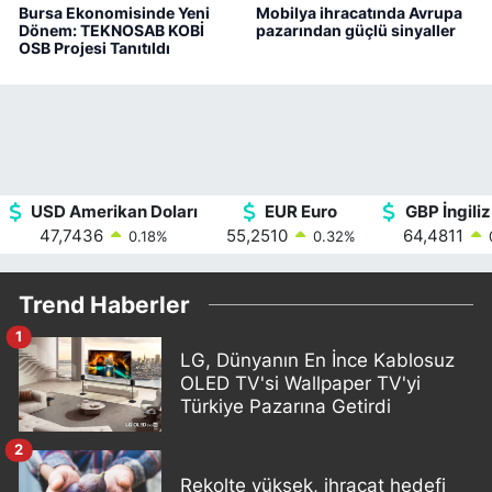
Bursa Ekonomisinde Yeni
Mobilya ihracatında Avrupa
Dönem: TEKNOSAB KOBİ
pazarından güçlü sinyaller
OSB Projesi Tanıtıldı
USD Amerikan Doları
EUR Euro
GBP İngiliz
47,7436
55,2510
64,4811
0.18
%
0.32
%
Trend Haberler
1
LG, Dünyanın En İnce Kablosuz
OLED TV'si Wallpaper TV'yi
Türkiye Pazarına Getirdi
2
Rekolte yüksek, ihracat hedefi