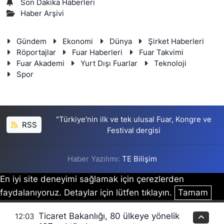
Son Dakika Haberleri
Haber Arşivi
Gündem
Ekonomi
Dünya
Şirket Haberleri
Röportajlar
Fuar Haberleri
Fuar Takvimi
Fuar Akademi
Yurt Dışı Fuarlar
Teknoloji
Spor
"Türkiye'nin ilk ve tek ulusal Fuar, Kongre ve
RSS
Festival dergisi
Haber Yazılımı:
TE Bilişim
En iyi site deneyimi sağlamak için çerezlerden
faydalanıyoruz. Detaylar için lütfen tıklayın.
Tamam
Ticaret Bakanlığı, 80 ülkeye yönelik
12:03