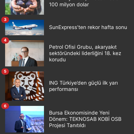
100 milyon dolar
3
SunExpress'ten rekor hafta sonu
4
Petrol Ofisi Grubu, akaryakıt
sektöründeki liderliğini 18. kez
korudu
5
ING Türkiye’den güçlü ilk yarı
performansı
6
Bursa Ekonomisinde Yeni
Dönem: TEKNOSAB KOBİ OSB
Projesi Tanıtıldı