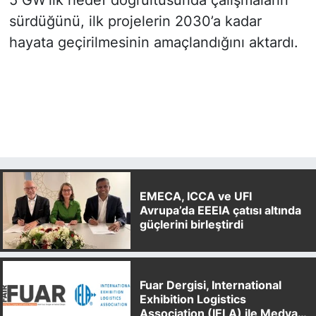
5 GW’lık hedef doğrultusunda çalışmaların
sürdüğünü, ilk projelerin 2030’a kadar
hayata geçirilmesinin amaçlandığını aktardı.
EMECA, ICCA ve UFI
Avrupa’da EEEIA çatısı altında
güçlerini birleştirdi
Fuar Dergisi, International
Exhibition Logistics
Association (IELA) ile Medya