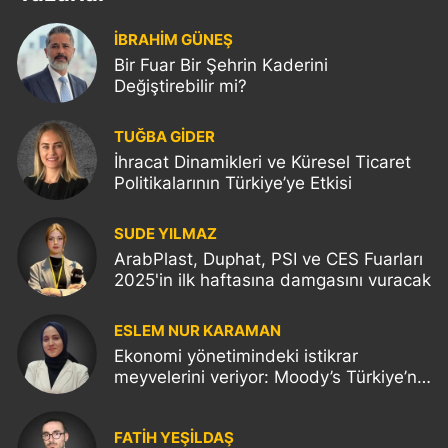
İBRAHİM GÜNEŞ
Bir Fuar Bir Şehrin Kaderini
Değiştirebilir mi?
TUĞBA GİDER
İhracat Dinamikleri ve Küresel Ticaret
Politikalarının Türkiye’ye Etkisi
SUDE YILMAZ
ArabPlast, Duphat, PSI ve CES Fuarları
2025'in ilk haftasına damgasını vuracak
ESLEM NUR KARAMAN
Ekonomi yönetimindeki istikrar
meyvelerini veriyor: Moody’s Türkiye’nin
kredi notunu yükseltti!
FATIH YEŞİLDAŞ