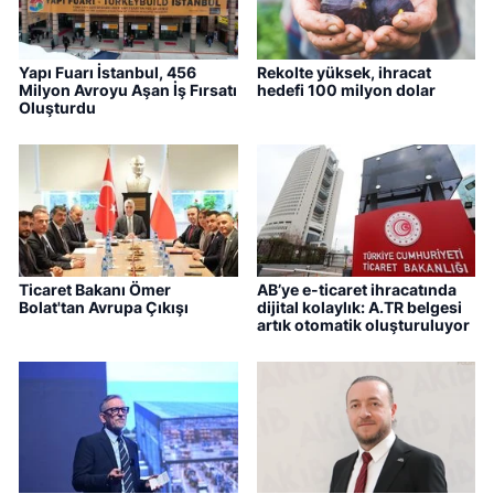
Yapı Fuarı İstanbul, 456
Rekolte yüksek, ihracat
Milyon Avroyu Aşan İş Fırsatı
hedefi 100 milyon dolar
Oluşturdu
Ticaret Bakanı Ömer
AB’ye e-ticaret ihracatında
Bolat'tan Avrupa Çıkışı
dijital kolaylık: A.TR belgesi
artık otomatik oluşturuluyor