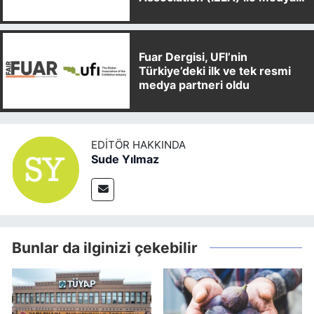
Partnerliği Anlaşması İmzaladı
Fuar Dergisi, UFI’nin
Türkiye’deki ilk ve tek resmi
medya partneri oldu
EDITÖR HAKKINDA
Sude Yılmaz
Bunlar da ilginizi çekebilir