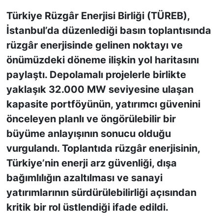
Türkiye Rüzgâr Enerjisi Birliği (TÜREB),
KONGRE HABERLERİ
İstanbul’da düzenlediği basın toplantısında
rüzgâr enerjisinde gelinen noktayı ve
KONGRE TAKVİMİ
önümüzdeki döneme ilişkin yol haritasını
RÖPORTAJLAR
paylaştı. Depolamalı projelerle birlikte
yaklaşık 32.000 MW seviyesine ulaşan
BİYOGRAFİLER
kapasite portföyünün, yatırımcı güvenini
önceleyen planlı ve öngörülebilir bir
büyüme anlayışının sonucu olduğu
vurgulandı. Toplantıda rüzgâr enerjisinin,
Türkiye’nin enerji arz güvenliği, dışa
bağımlılığın azaltılması ve sanayi
yatırımlarının sürdürülebilirliği açısından
kritik bir rol üstlendiği ifade edildi.