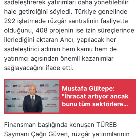
sadeleştirerek yatırımları daha yönetilebilir
hale getirdiğini söyledi. Türkiye genelinde
292 işletmede rüzgâr santralinin faaliyette
olduğunu, 408 projenin ise izin süreçlerinde
ilerlediğini aktaran Arıcı, yapılacak her
sadeleştirici adımın hem kamu hem de
yatırımcı açısından önemli kazanımlar
sağlayacağını ifade etti.
Mustafa Gültepe:
"İhracat artıyor ancak
bunu tüm sektörlere
yaymak zorundayız"
Finansman başlığında konuşan TÜREB
Saymanı Çağrı Güven, rüzgâr yatırımlarının