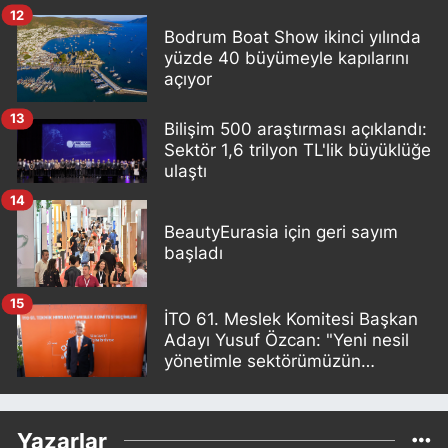
12
Bodrum Boat Show ikinci yılında
yüzde 40 büyümeyle kapılarını
açıyor
13
Bilişim 500 araştırması açıklandı:
Sektör 1,6 trilyon TL'lik büyüklüğe
ulaştı
14
BeautyEurasia için geri sayım
başladı
15
İTO 61. Meslek Komitesi Başkan
Adayı Yusuf Özcan: "Yeni nesil
yönetimle sektörümüzün
sorunlarını birlikte çözeceğiz"
Yazarlar