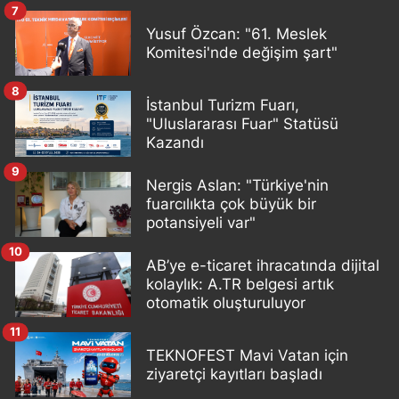
7
Yusuf Özcan: "61. Meslek
Komitesi'nde değişim şart"
8
İstanbul Turizm Fuarı,
"Uluslararası Fuar" Statüsü
Kazandı
9
Nergis Aslan: "Türkiye'nin
fuarcılıkta çok büyük bir
potansiyeli var"
10
AB’ye e-ticaret ihracatında dijital
kolaylık: A.TR belgesi artık
otomatik oluşturuluyor
11
TEKNOFEST Mavi Vatan için
ziyaretçi kayıtları başladı