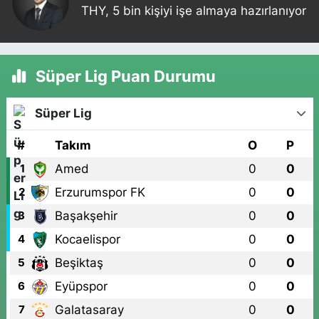
THY, 5 bin kişiyi işe almaya hazırlanıyor
Süper Lig Puan Durumu
Süper Lig
#
Takım
O
P
Amed
0
0
1
Erzurumspor FK
0
0
2
Başakşehir
0
0
3
Kocaelispor
0
0
4
Beşiktaş
0
0
5
Eyüpspor
0
0
6
Galatasaray
0
0
7