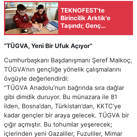
TEKNOFEST'te
Birincilik Arktik'e
Taşındı; Genç
Araştırmacılar
Projelerini Kutuplarda
“TÜGVA, Yeni Bir Ufuk Açıyor”
Test Etti!
Cumhurbaşkanı Başdanışmanı Şeref Malkoç,
TÜGVA’nın gençliğe yönelik çalışmalarını
övgüyle değerlendirdi:
“TÜGVA Anadolu’nun bağrında sıra dağlar
gibi dimdik duruyor. Bu münazara ile 81
ilden, Bosna’dan, Türkistan’dan, KKTC’ye
kadar gençler bir araya gelecek. TÜGVA bir
çığır açmıştır. Bu tohumlar yeşerecek;
içlerinden yeni Gazaliler, Fuzuliler, Mimar