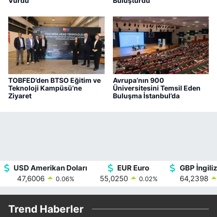
Vurdu
Buluşturdu
TOBFED’den BTSO Eğitim ve
Avrupa’nın 900
Teknoloji Kampüsü’ne
Üniversitesini Temsil Eden
Ziyaret
Buluşma İstanbul’da
USD Amerikan Doları
EUR Euro
GBP İngiliz
47,6006
55,0250
64,2398
0.06
%
0.02
%
Trend Haberler