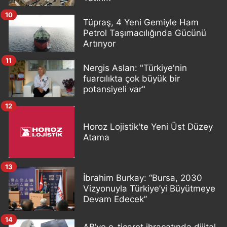
10
Tüpraş, 4 Yeni Gemiyle Ham
Petrol Taşımacılığında Gücünü
Artırıyor
11
Nergis Aslan: "Türkiye'nin
fuarcılıkta çok büyük bir
potansiyeli var"
12
Horoz Lojistik'te Yeni Üst Düzey
Atama
13
İbrahim Burkay: “Bursa, 2030
Vizyonuyla Türkiye’yi Büyütmeye
Devam Edecek”
14