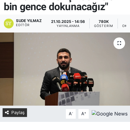
bin gence dokunacağız"
Yurt Dışı Fuarlar
KÜLTÜR SANAT
SUDE YILMAZ
21.10.2025 - 14:56
780K
Teknoloji
ŞİRKET HABERLERİ
EDITÖR
YAYINLANMA
GÖSTERIM
OKU
Spor
SAVUNMA SANAYİ
FUAR HABERLERİ
FUAR TAKVİMİ
Amerika Fuarları
FUAR RAPORU
Paylaş
-
+
FESTİVAL HABERLERİ
A
A
FESTİVAL TAKVİMİ