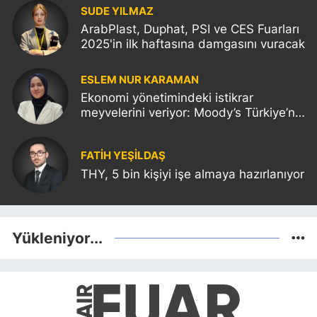
SUDE YILMAZ
ArabPlast, Duphat, PSI ve CES Fuarları
2025'in ilk haftasına damgasını vuracak
ESLEM NUR KARAMAN
Ekonomi yönetimindeki istikrar
meyvelerini veriyor: Moody’s Türkiye’nin
kredi notunu yükseltti!
FATIH YEŞİLDAŞ
THY, 5 bin kişiyi işe almaya hazırlanıyor
Yükleniyor...