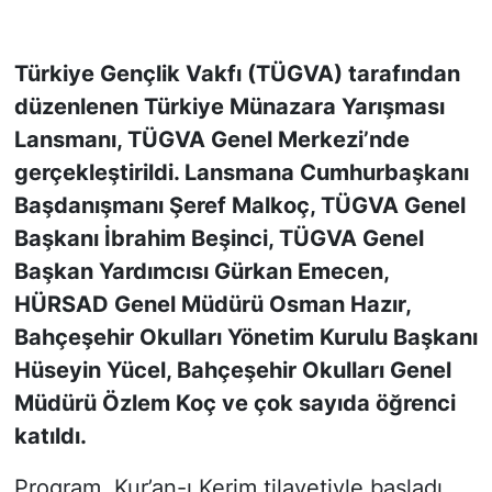
KONGRE HABERLERİ
Türkiye Gençlik Vakfı (TÜGVA) tarafından
düzenlenen Türkiye Münazara Yarışması
KONGRE TAKVİMİ
Lansmanı, TÜGVA Genel Merkezi’nde
RÖPORTAJLAR
gerçekleştirildi. Lansmana Cumhurbaşkanı
Başdanışmanı Şeref Malkoç, TÜGVA Genel
BİYOGRAFİLER
Başkanı İbrahim Beşinci, TÜGVA Genel
Başkan Yardımcısı Gürkan Emecen,
HÜRSAD Genel Müdürü Osman Hazır,
Bahçeşehir Okulları Yönetim Kurulu Başkanı
Hüseyin Yücel, Bahçeşehir Okulları Genel
Müdürü Özlem Koç ve çok sayıda öğrenci
katıldı.
Program, Kur’an-ı Kerim tilavetiyle başladı.