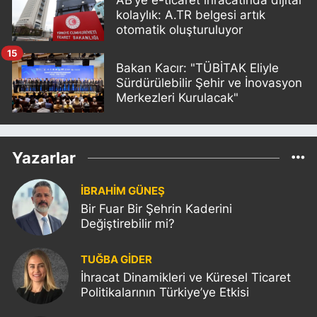
AB’ye e-ticaret ihracatında dijital
kolaylık: A.TR belgesi artık
otomatik oluşturuluyor
15
Bakan Kacır: "TÜBİTAK Eliyle
Sürdürülebilir Şehir ve İnovasyon
Merkezleri Kurulacak"
Yazarlar
İBRAHİM GÜNEŞ
Bir Fuar Bir Şehrin Kaderini
Değiştirebilir mi?
TUĞBA GİDER
İhracat Dinamikleri ve Küresel Ticaret
Politikalarının Türkiye’ye Etkisi