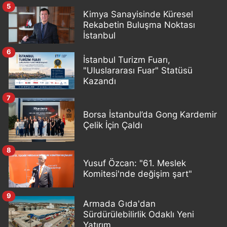
5
Kimya Sanayisinde Küresel
Rekabetin Buluşma Noktası
İstanbul
6
İstanbul Turizm Fuarı,
"Uluslararası Fuar" Statüsü
Kazandı
7
Borsa İstanbul’da Gong Kardemir
Çelik İçin Çaldı
8
Yusuf Özcan: "61. Meslek
Komitesi'nde değişim şart"
9
Armada Gıda'dan
Sürdürülebilirlik Odaklı Yeni
Yatırım