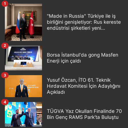
1
"Made in Russia" Türkiye ile iş
birliğini genişletiyor: Rus kereste
endüstrisi şirketleri yeni
ortaklıklar geliştiriyor
2
Borsa İstanbul'da gong Masfen
Enerji için çaldı
3
Yusuf Özcan, İTO 61. Teknik
Hırdavat Komitesi İçin Adaylığını
Açıkladı
4
TÜGVA Yaz Okulları Finalinde 70
Bin Genç RAMS Park’ta Buluştu