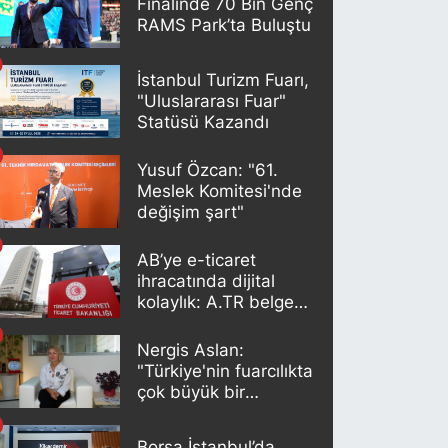
Finalinde 70 Bin Genç
RAMS Park’ta Buluştu
İstanbul Turizm Fuarı,
"Uluslararası Fuar"
Statüsü Kazandı
Yusuf Özcan: "61.
Meslek Komitesi'nde
değişim şart"
AB’ye e-ticaret
ihracatında dijital
kolaylık: A.TR belgesi
artık otomatik
oluşturuluyor
Nergis Aslan:
"Türkiye'nin fuarcılıkta
çok büyük bir
potansiyeli var"
Borsa İstanbul’da