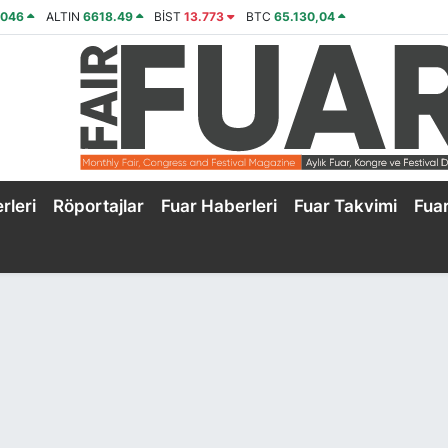
4046
ALTIN
6618.49
BİST
13.773
BTC
65.130,04
rleri
Röportajlar
Fuar Haberleri
Fuar Takvimi
Fua