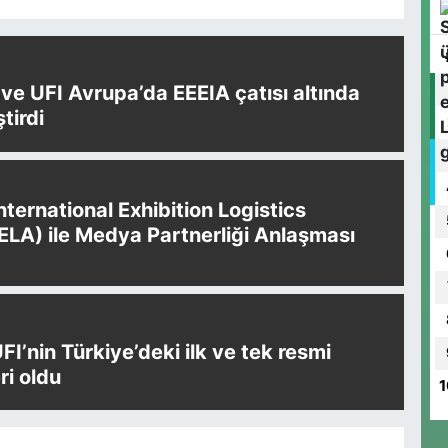
e UFI Avrupa’da EEEIA çatısı altında
ştirdi
International Exhibition Logistics
IELA) ile Medya Partnerliği Anlaşması
UFI’nin Türkiye’deki ilk ve tek resmi
i oldu
1