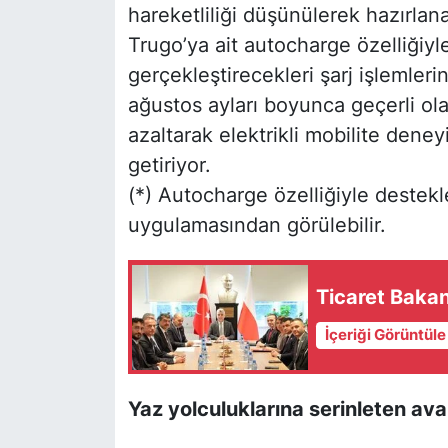
hareketliliği düşünülerek hazırlan
Trugo’ya ait autocharge özelliğiyl
gerçekleştirecekleri şarj işlemle
ağustos ayları boyunca geçerli ola
azaltarak elektrikli mobilite deneyi
getiriyor.
(*) Autocharge özelliğiyle destekl
uygulamasından görülebilir.
Ticaret Bakan
İçeriği Görüntül
Yaz yolculuklarına serinleten ava