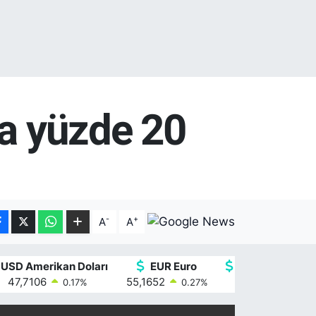
ca yüzde 20
-
+
A
A
USD Amerikan Doları
EUR Euro
GBP İngiliz Ster
47,7106
55,1652
64,4046
0.17
%
0.27
%
0.35