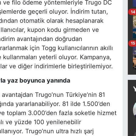
ı ve filo ödeme yöntemleriyle Trugo DC
şlemlerde geçerli oluyor. İndirim tutarı,
14
rdından otomatik olarak hesaplanarak
kullanıcılar, kupon kodu girmeden ve
ndirim avantajından doğrudan
15
rlanmak için Togg kullanıcılarının akıllı
 kullanmaları yeterli oluyor. Kampanya,
ve diğer indirimlerle birleştirilemiyor.
ıyla yaz boyunca yanında
u avantajdan Trugo’nun Türkiye’nin 81
ğında yararlanabiliyor. 81 ilde 1.500’den
u ve toplam 3.000’den fazla soketle hizmet
alı ve yüzde 100 yenilenebilir
lanıyor. Trugo’nun ultra hızlı şarj