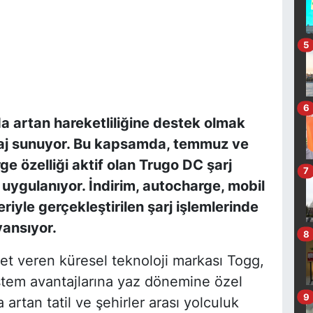
5
6
nda artan hareketliliğine destek olmak
ntaj sunuyor. Bu kapsamda, temmuz ve
e özelliği aktif olan Trugo DC şarj
7
uygulanıyor. İndirim, autocharge, mobil
iyle gerçekleştirilen şarj işlemlerinde
yansıyor.
8
met veren küresel teknoloji markası Togg,
istem avantajlarına yaz dönemine özel
9
 artan tatil ve şehirler arası yolculuk