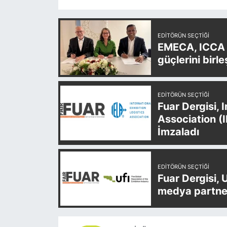
EDITÖRÜN SEÇTIĞI
EMECA, ICCA v
güçlerini birle
EDITÖRÜN SEÇTIĞI
Fuar Dergisi, 
Association (
İmzaladı
EDITÖRÜN SEÇTIĞI
Fuar Dergisi, 
medya partner