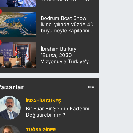
Projesi Tanıtıldı
Bodrum Boat Show
ikinci yılında yüzde 40
büyümeyle kapılarını
açıyor
İbrahim Burkay:
“Bursa, 2030
Vizyonuyla Türkiye’yi
Büyütmeye Devam
Edecek”
Yazarlar
İBRAHİM GÜNEŞ
Bir Fuar Bir Şehrin Kaderini
Değiştirebilir mi?
TUĞBA GİDER