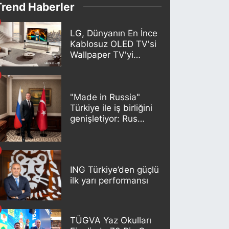
Trend Haberler
LG, Dünyanın En İnce
Kablosuz OLED TV'si
Wallpaper TV'yi
Türkiye Pazarına
Getirdi
"Made in Russia"
Türkiye ile iş birliğini
genişletiyor: Rus
kereste endüstrisi
şirketleri yeni
ortaklıklar geliştiriyor
ING Türkiye’den güçlü
ilk yarı performansı
TÜGVA Yaz Okulları