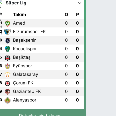
Süper Lig
#
Takım
O
P
Amed
0
0
1
Erzurumspor FK
0
0
2
Başakşehir
0
0
3
Kocaelispor
0
0
4
Beşiktaş
0
0
5
Eyüpspor
0
0
6
Galatasaray
0
0
7
Çorum FK
0
0
8
Gaziantep FK
0
0
9
Alanyaspor
0
0
0
Detaylar için tıklayın