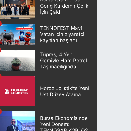
Gong Kardemir Çelik
İçin Çaldı
TEKNOFEST Mavi
Vatan için ziyaretçi
kayıtları başladı
Tüpraş, 4 Yeni
Gemiyle Ham Petrol
Taşımacılığında
Gücünü Artırıyor
Horoz Lojistik'te Yeni
Üst Düzey Atama
Bursa Ekonomisinde
Yeni Dönem:
TEKNOSAB KOBİ OSB