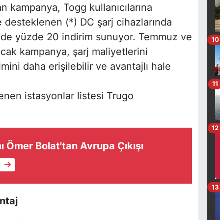
an kampanya, Togg kullanıcılarına
e desteklenen (*) DC şarj cihazlarında
rinde yüzde 20 indirim sunuyor. Temmuz ve
10
cak kampanya, şarj maliyetlerini
mini daha erişilebilir ve avantajlı hale
11
enen istasyonlar listesi Trugo
12
ı Ömer Bolat'tan Avrupa Çıkışı
e
13
ntaj