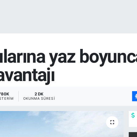
ılarına yaz boyun
 avantajı
780K
2 DK
STERIM
OKUNMA SÜRESI