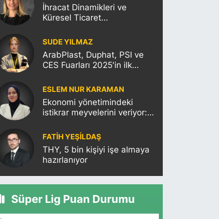
İhracat Dinamikleri ve
Küresel Ticaret
Politikalarının Türkiye’ye
Etkisi
SUDE YILMAZ
ArabPlast, Duphat, PSI ve
CES Fuarları 2025'in ilk
haftasına damgasını
vuracak
ESLEM NUR KARAMAN
Ekonomi yönetimindeki
istikrar meyvelerini veriyor:
Moody’s Türkiye’nin kredi
notunu yükseltti!
FATIH YEŞİLDAŞ
THY, 5 bin kişiyi işe almaya
hazırlanıyor
Süper Lig Puan Durumu