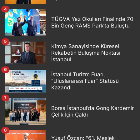
4
TÜGVA Yaz Okulları Finalinde 70
Bin Genç RAMS Park’ta Buluştu
5
Kimya Sanayisinde Küresel
Rekabetin Buluşma Noktası
İstanbul
6
İstanbul Turizm Fuarı,
"Uluslararası Fuar" Statüsü
Kazandı
7
Borsa İstanbul’da Gong Kardemir
Çelik İçin Çaldı
8
Yusuf Özcan: "61. Meslek