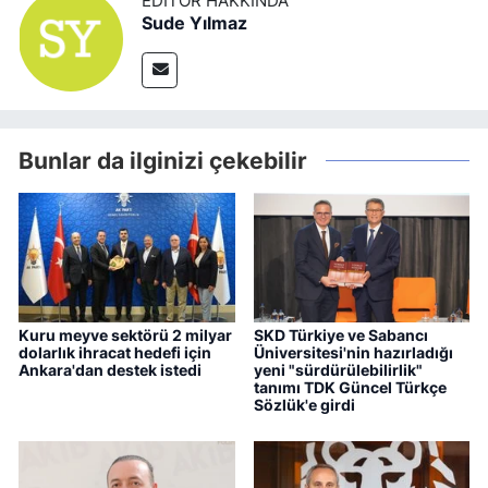
EDITÖR HAKKINDA
Sude Yılmaz
Bunlar da ilginizi çekebilir
Kuru meyve sektörü 2 milyar
SKD Türkiye ve Sabancı
dolarlık ihracat hedefi için
Üniversitesi'nin hazırladığı
Ankara'dan destek istedi
yeni "sürdürülebilirlik"
tanımı TDK Güncel Türkçe
Sözlük'e girdi