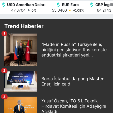
USD Amerikan Doları
EUR Euro
GBP İngili
47,6704
55,0406
64,2143
0
%
-0.08
%
Trend Haberler
1
"Made in Russia" Türkiye ile iş
birliğini genişletiyor: Rus kereste
endüstrisi şirketleri yeni
ortaklıklar geliştiriyor
2
Borsa İstanbul'da gong Masfen
Enerji için çaldı
3
Yusuf Özcan, İTO 61. Teknik
Hırdavat Komitesi İçin Adaylığını
Açıkladı