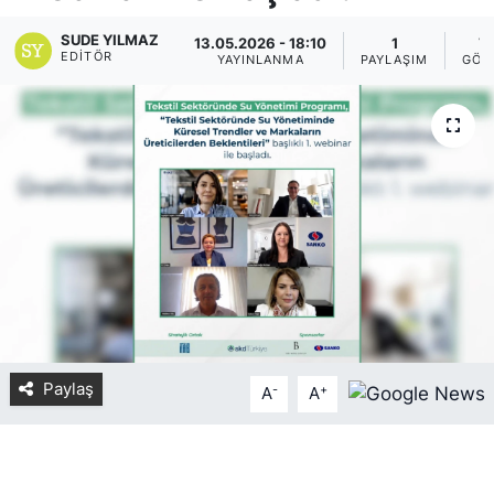
Yurt Dışı Fuarlar
KÜLTÜR SANAT
SUDE YILMAZ
13.05.2026 - 18:10
1
7
EDITÖR
YAYINLANMA
PAYLAŞIM
GÖS
Teknoloji
ŞİRKET HABERLERİ
Spor
SAVUNMA SANAYİ
FUAR HABERLERİ
FUAR TAKVİMİ
Amerika Fuarları
FUAR RAPORU
Paylaş
-
+
A
A
FESTİVAL HABERLERİ
FESTİVAL TAKVİMİ