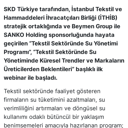
SKD Türkiye tarafından, İstanbul Tekstil ve
KONGRE HABERLERİ
Hammaddeleri İhracatçıları Birliği (İTHİB)
stratejik ortaklığında ve Beymen Group ile
KONGRE TAKVİMİ
SANKO Holding sponsorluğunda hayata
RÖPORTAJLAR
geçirilen “Tekstil Sektöründe Su Yönetimi
Programı”, “Tekstil Sektöründe Su
BİYOGRAFİLER
Yönetiminde Küresel Trendler ve Markaların
Üreticilerden Beklentileri” başlıklı ilk
webinar ile başladı.
Tekstil sektöründe faaliyet gösteren
firmaların su tüketimini azaltmaları, su
verimliliğini artırmaları ve döngüsel su
kullanımı odaklı bütüncül bir yaklaşım
benimsemeleri amacıyla hazırlanan program;