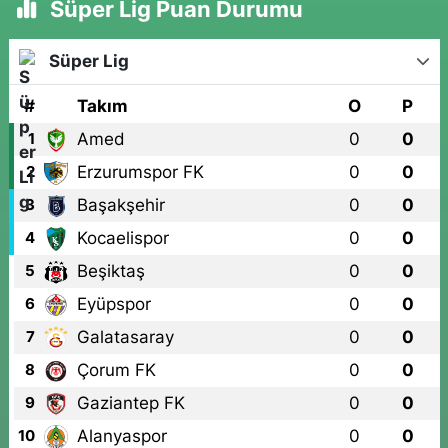
Süper Lig Puan Durumu
Süper Lig
#
Takım
O
P
Amed
0
0
1
Erzurumspor FK
0
0
2
Başakşehir
0
0
3
Kocaelispor
0
0
4
Beşiktaş
0
0
5
Eyüpspor
0
0
6
Galatasaray
0
0
7
Çorum FK
0
0
8
Gaziantep FK
0
0
9
Alanyaspor
0
0
10