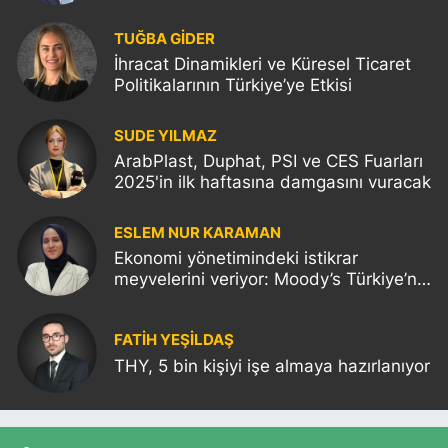
TUĞBA GİDER
İhracat Dinamikleri ve Küresel Ticaret
Politikalarının Türkiye’ye Etkisi
SUDE YILMAZ
ArabPlast, Duphat, PSI ve CES Fuarları
2025'in ilk haftasına damgasını vuracak
ESLEM NUR KARAMAN
Ekonomi yönetimindeki istikrar
meyvelerini veriyor: Moody’s Türkiye’nin
kredi notunu yükseltti!
FATIH YEŞİLDAŞ
THY, 5 bin kişiyi işe almaya hazırlanıyor