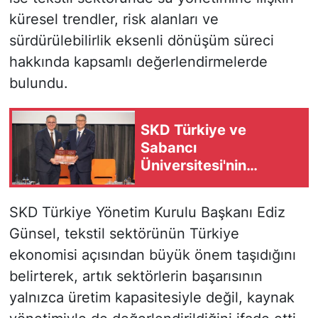
küresel trendler, risk alanları ve
sürdürülebilirlik eksenli dönüşüm süreci
hakkında kapsamlı değerlendirmelerde
bulundu.
SKD Türkiye ve
Sabancı
Üniversitesi'nin
hazırladığı yeni
"sürdürülebilirlik"
SKD Türkiye Yönetim Kurulu Başkanı Ediz
tanımı TDK Güncel
Günsel, tekstil sektörünün Türkiye
Türkçe Sözlük'e girdi
ekonomisi açısından büyük önem taşıdığını
belirterek, artık sektörlerin başarısının
yalnızca üretim kapasitesiyle değil, kaynak