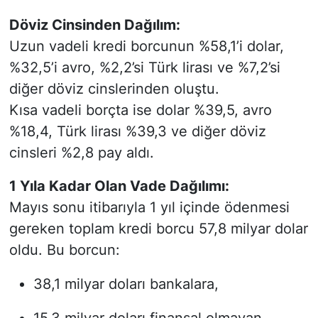
Döviz Cinsinden Dağılım:
Uzun vadeli kredi borcunun %58,1’i dolar,
%32,5’i avro, %2,2’si Türk lirası ve %7,2’si
diğer döviz cinslerinden oluştu.
Kısa vadeli borçta ise dolar %39,5, avro
%18,4, Türk lirası %39,3 ve diğer döviz
cinsleri %2,8 pay aldı.
1 Yıla Kadar Olan Vade Dağılımı:
Mayıs sonu itibarıyla 1 yıl içinde ödenmesi
gereken toplam kredi borcu 57,8 milyar dolar
oldu. Bu borcun:
38,1 milyar doları bankalara,
15,3 milyar doları finansal olmayan