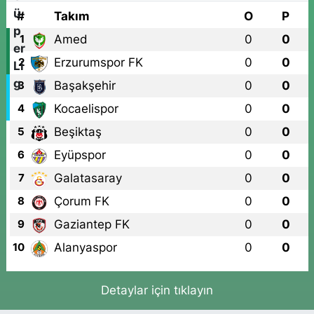
#
Takım
O
P
Amed
0
0
1
Erzurumspor FK
0
0
2
Başakşehir
0
0
3
Kocaelispor
0
0
4
Beşiktaş
0
0
5
Eyüpspor
0
0
6
Galatasaray
0
0
7
Çorum FK
0
0
8
Gaziantep FK
0
0
9
Alanyaspor
0
0
10
Detaylar için tıklayın