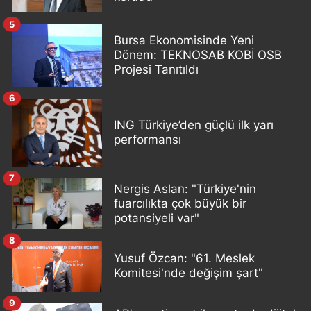
5
Bursa Ekonomisinde Yeni
Dönem: TEKNOSAB KOBİ OSB
Projesi Tanıtıldı
6
ING Türkiye’den güçlü ilk yarı
performansı
7
Nergis Aslan: "Türkiye'nin
fuarcılıkta çok büyük bir
potansiyeli var"
8
Yusuf Özcan: "61. Meslek
Komitesi'nde değişim şart"
9