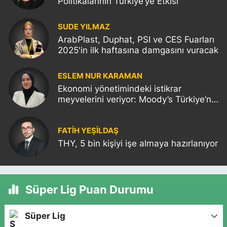
Politikalarının Türkiye’ye Etkisi
SUDE YILMAZ
ArabPlast, Duphat, PSI ve CES Fuarları
2025'in ilk haftasına damgasını vuracak
ESLEM NUR KARAMAN
Ekonomi yönetimindeki istikrar
meyvelerini veriyor: Moody’s Türkiye’nin
kredi notunu yükseltti!
FATIH YEŞİLDAŞ
THY, 5 bin kişiyi işe almaya hazırlanıyor
Süper Lig Puan Durumu
Süper Lig