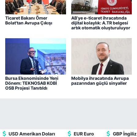
Ticaret Bakanı Ömer
AB’ye e-ticaret ihracatında
Bolat'tan Avrupa Çıkışı
dijital kolaylık: A.TR belgesi
artık otomatik oluşturuluyor
Bursa Ekonomisinde Yeni
Mobilya ihracatında Avrupa
Dönem: TEKNOSAB KOBİ
pazarından güçlü sinyaller
OSB Projesi Tanıtıldı
USD Amerikan Doları
EUR Euro
GBP İngiliz