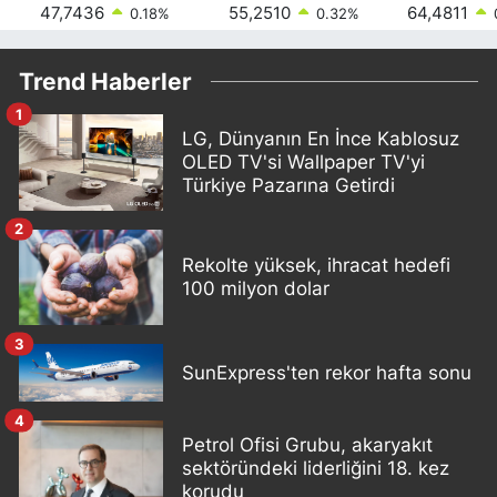
47,7436
55,2510
64,4811
0.18
%
0.32
%
Trend Haberler
1
LG, Dünyanın En İnce Kablosuz
OLED TV'si Wallpaper TV'yi
Türkiye Pazarına Getirdi
2
Rekolte yüksek, ihracat hedefi
100 milyon dolar
3
SunExpress'ten rekor hafta sonu
4
Petrol Ofisi Grubu, akaryakıt
sektöründeki liderliğini 18. kez
korudu