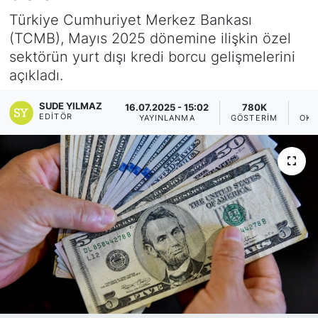
Türkiye Cumhuriyet Merkez Bankası
Yurt Dışı Fuarlar
KÜLTÜR SANAT
(TCMB), Mayıs 2025 dönemine ilişkin özel
sektörün yurt dışı kredi borcu gelişmelerini
Teknoloji
ŞİRKET HABERLERİ
açıkladı.
Spor
SAVUNMA SANAYİ
SUDE YILMAZ
16.07.2025 - 15:02
780K
EDITÖR
YAYINLANMA
GÖSTERIM
OKU
FUAR HABERLERİ
FUAR TAKVİMİ
Amerika Fuarları
FUAR RAPORU
FESTİVAL HABERLERİ
FESTİVAL TAKVİMİ