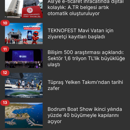
AB’ye e-ticaret ihracatında dijital
kolaylık: A.TR belgesi artık
otomatik oluşturuluyor
10
TEKNOFEST Mavi Vatan için
ziyaretçi kayıtları başladı
11
Bilişim 500 araştırması açıklandı:
Sektör 1,6 trilyon TL'lik büyüklüğe
ulaştı
12
Tüpraş Yelken Takımı'ndan tarihi
zafer
13
Bodrum Boat Show ikinci yılında
yüzde 40 büyümeyle kapılarını
açıyor