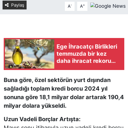
Paylaş
-
+
A
A
KONGRE HABERLERİ
KONGRE TAKVİMİ
RÖPORTAJLAR
Ege İhracatçı Birlikleri
temmuzda bir kez
BİYOGRAFİLER
daha ihracat rekoru
kırdı
Buna göre, özel sektörün yurt dışından
sağladığı toplam kredi borcu 2024 yıl
sonuna göre 18,1 milyar dolar artarak 190,4
milyar dolara yükseldi.
Uzun Vadeli Borçlar Artışta:
Mayıs sonu itibarıyla uzun vadeli kredi borcu