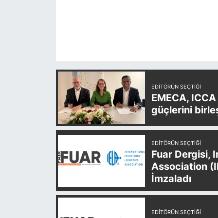
EDITÖRÜN SEÇTIĞI
EMECA, ICCA v
güçlerini birle
EDITÖRÜN SEÇTIĞI
Fuar Dergisi, 
Association (
İmzaladı
EDITÖRÜN SEÇTIĞI