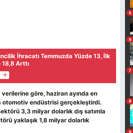
5
6
cilik İhracatı Temmuzda Yüzde 13, İlk
18,8 Arttı
7
e
 verilerine göre, haziran ayında en
8
a otomotiv endüstrisi gerçekleştirdi.
ktörü 3,3 milyar dolarlık dış satımla
ktörü yaklaşık 1,8 milyar dolarlık
9