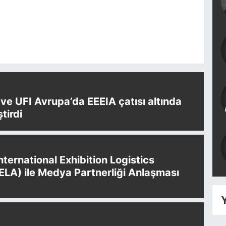
e UFI Avrupa’da EEEIA çatısı altında
ştirdi
International Exhibition Logistics
IELA) ile Medya Partnerliği Anlaşması
Y