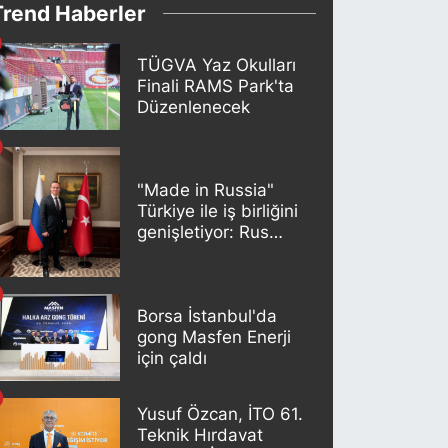
Trend Haberler
TÜGVA Yaz Okulları
Finali RAMS Park'ta
Düzenlenecek
"Made in Russia"
Türkiye ile iş birliğini
genişletiyor: Rus
kereste endüstrisi
şirketleri yeni
ortaklıklar geliştiriyor
Borsa İstanbul'da
gong Masfen Enerji
için çaldı
Yusuf Özcan, İTO 61.
Teknik Hırdavat