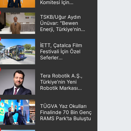
Komitesi İçin
Adaylığını Açıkladı
TSKB/Uğur Aydın
Ünüvar: "Bewen
Enerji, Türkiye'nin
yenilenebilir enerji
geleceğinde önemli
İETT, Çatalca Film
bir oyuncu olacak"
Festivali İçin Özel
Seferler
Düzenleyecek
Tera Robotik A.Ş.,
Türkiye'nin Yeni
Robotik Markası
TERABOT'u Duyurdu
TÜGVA Yaz Okulları
Finalinde 70 Bin Genç
RAMS Park’ta Buluştu