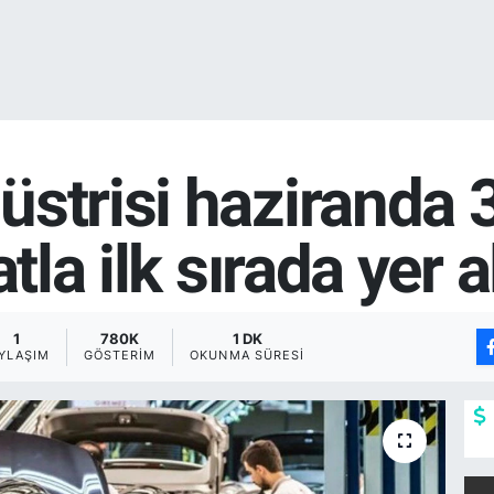
strisi haziranda 3
tla ilk sırada yer a
1
780K
1 DK
YLAŞIM
GÖSTERIM
OKUNMA SÜRESI