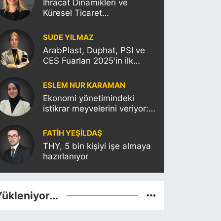
İhracat Dinamikleri ve
Küresel Ticaret
Politikalarının Türkiye’ye
Etkisi
SUDE YILMAZ
ArabPlast, Duphat, PSI ve
CES Fuarları 2025'in ilk
haftasına damgasını
vuracak
ESLEM NUR KARAMAN
Ekonomi yönetimindeki
istikrar meyvelerini veriyor:
Moody’s Türkiye’nin kredi
notunu yükseltti!
FATIH YEŞİLDAŞ
THY, 5 bin kişiyi işe almaya
hazırlanıyor
ükleniyor...