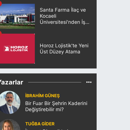
İstanbul
Santa Farma İlaç ve
Kocaeli
Üniversitesi'nden İş
Birliği
Horoz Lojistik'te Yeni
Üst Düzey Atama
Yazarlar
İBRAHİM GÜNEŞ
Bir Fuar Bir Şehrin Kaderini
Değiştirebilir mi?
TUĞBA GİDER