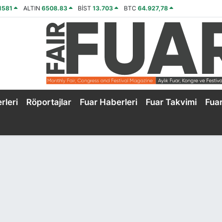
1581
ALTIN
6508.83
BİST
13.703
BTC
64.927,78
rleri
Röportajlar
Fuar Haberleri
Fuar Takvimi
Fua