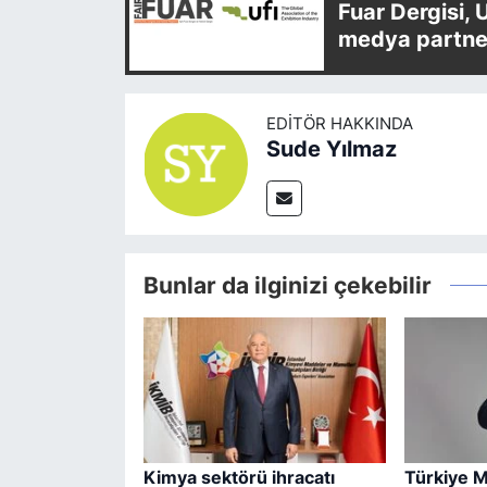
Fuar Dergisi, 
medya partner
EDITÖR HAKKINDA
Sude Yılmaz
Bunlar da ilginizi çekebilir
Kimya sektörü ihracatı
Türkiye M