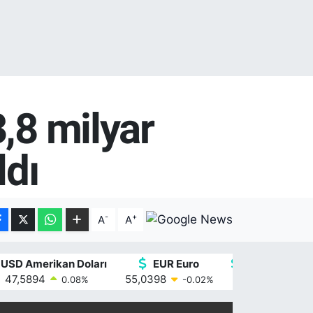
,8 milyar
ldı
-
+
A
A
USD Amerikan Doları
EUR Euro
GBP İngiliz St
47,5894
55,0398
64,1581
0.08
%
-0.02
%
0.1