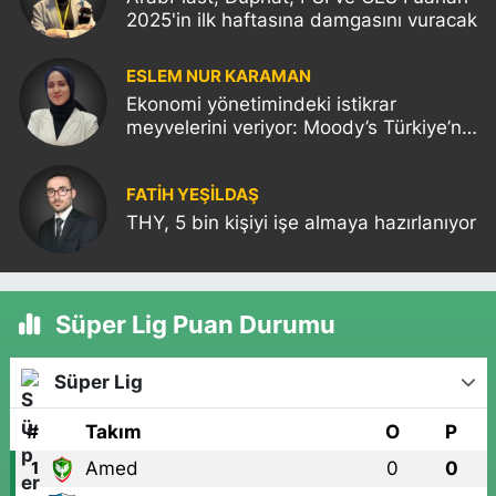
2025'in ilk haftasına damgasını vuracak
ESLEM NUR KARAMAN
Ekonomi yönetimindeki istikrar
meyvelerini veriyor: Moody’s Türkiye’nin
kredi notunu yükseltti!
FATIH YEŞİLDAŞ
THY, 5 bin kişiyi işe almaya hazırlanıyor
Süper Lig Puan Durumu
Süper Lig
#
Takım
O
P
Amed
0
0
1