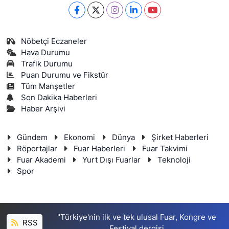
Nöbetçi Eczaneler
Hava Durumu
Trafik Durumu
Puan Durumu ve Fikstür
Tüm Manşetler
Son Dakika Haberleri
Haber Arşivi
Gündem
Ekonomi
Dünya
Şirket Haberleri
Röportajlar
Fuar Haberleri
Fuar Takvimi
Fuar Akademi
Yurt Dışı Fuarlar
Teknoloji
Spor
"Türkiye'nin ilk ve tek ulusal Fuar, Kongre ve
RSS
Festival dergisi