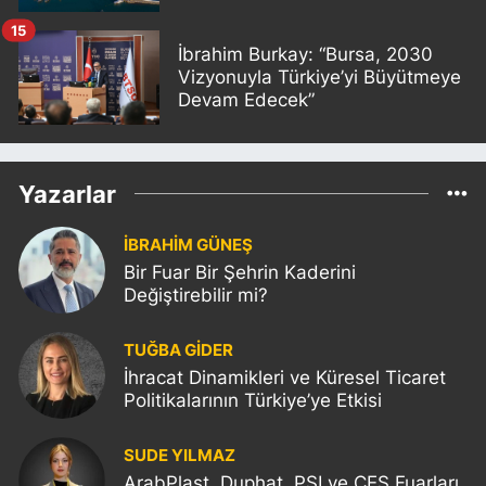
15
İbrahim Burkay: “Bursa, 2030
Vizyonuyla Türkiye’yi Büyütmeye
Devam Edecek”
Yazarlar
İBRAHİM GÜNEŞ
Bir Fuar Bir Şehrin Kaderini
Değiştirebilir mi?
TUĞBA GİDER
İhracat Dinamikleri ve Küresel Ticaret
Politikalarının Türkiye’ye Etkisi
SUDE YILMAZ
ArabPlast, Duphat, PSI ve CES Fuarları