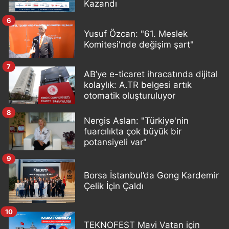
Kazandı
6
Yusuf Özcan: "61. Meslek
Komitesi'nde değişim şart"
7
AB’ye e-ticaret ihracatında dijital
kolaylık: A.TR belgesi artık
otomatik oluşturuluyor
8
Nergis Aslan: "Türkiye'nin
fuarcılıkta çok büyük bir
potansiyeli var"
9
Borsa İstanbul’da Gong Kardemir
Çelik İçin Çaldı
10
TEKNOFEST Mavi Vatan için