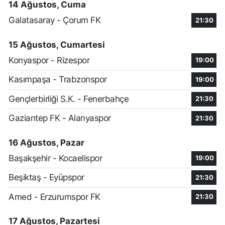
14 Ağustos, Cuma
Galatasaray - Çorum FK
21:30
15 Ağustos, Cumartesi
Konyaspor - Rizespor
19:00
Kasımpaşa - Trabzonspor
19:00
Gençlerbirliği S.K. - Fenerbahçe
21:30
Gaziantep FK - Alanyaspor
21:30
16 Ağustos, Pazar
Başakşehir - Kocaelispor
19:00
Beşiktaş - Eyüpspor
21:30
Amed - Erzurumspor FK
21:30
17 Ağustos, Pazartesi