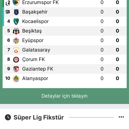
Erzurumspor FK
0
0
2
Başakşehir
0
0
3
Kocaelispor
0
0
4
Beşiktaş
0
0
5
Eyüpspor
0
0
6
Galatasaray
0
0
7
Çorum FK
0
0
8
Gaziantep FK
0
0
9
Alanyaspor
0
0
10
Detaylar için tıklayın
Süper Lig Fikstür