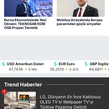
Bursa Ekonomisinde Yeni
Mobilya ihracatında Avrupa
Dönem: TEKNOSAB KOBİ
pazarından güçlü sinyaller
OSB Projesi Tanıtıldı
USD Amerikan Doları
EUR Euro
GBP İngiliz
47,7436
55,2510
64,4811
0.18
%
0.32
%
Trend Haberler
1
LG, Dünyanın En İnce Kablosuz
OLED TV'si Wallpaper TV'yi
Türkiye Pazarına Getirdi