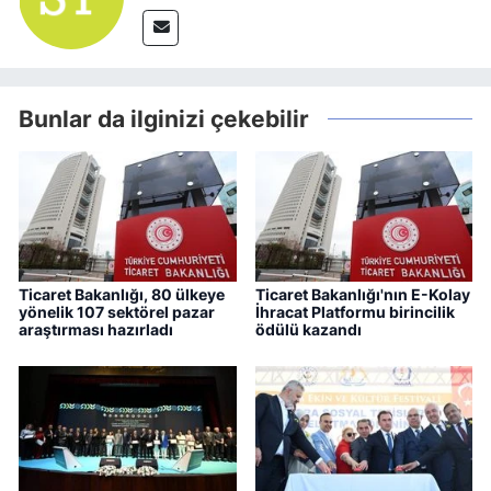
Bunlar da ilginizi çekebilir
Ticaret Bakanlığı, 80 ülkeye
Ticaret Bakanlığı'nın E-Kolay
yönelik 107 sektörel pazar
İhracat Platformu birincilik
araştırması hazırladı
ödülü kazandı