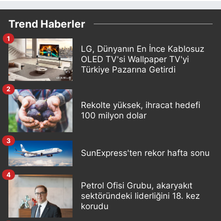
Trend Haberler
1
LG, Dünyanın En İnce Kablosuz
OLED TV'si Wallpaper TV'yi
Türkiye Pazarına Getirdi
2
Rekolte yüksek, ihracat hedefi
100 milyon dolar
3
SunExpress'ten rekor hafta sonu
4
Petrol Ofisi Grubu, akaryakıt
sektöründeki liderliğini 18. kez
korudu