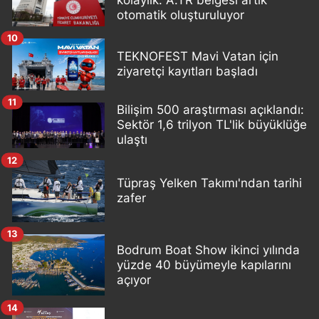
otomatik oluşturuluyor
10
TEKNOFEST Mavi Vatan için
ziyaretçi kayıtları başladı
11
Bilişim 500 araştırması açıklandı:
Sektör 1,6 trilyon TL'lik büyüklüğe
ulaştı
12
Tüpraş Yelken Takımı'ndan tarihi
zafer
13
Bodrum Boat Show ikinci yılında
yüzde 40 büyümeyle kapılarını
açıyor
14