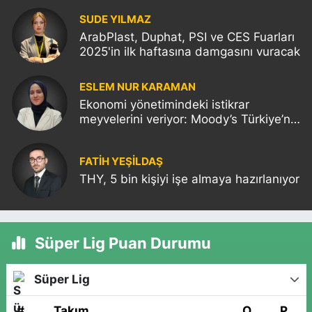
SUDE YILMAZ
ArabPlast, Duphat, PSI ve CES Fuarları
2025'in ilk haftasına damgasını vuracak
ESLEM NUR KARAMAN
Ekonomi yönetimindeki istikrar
meyvelerini veriyor: Moody’s Türkiye’nin
kredi notunu yükseltti!
FATIH YEŞİLDAŞ
THY, 5 bin kişiyi işe almaya hazırlanıyor
Süper Lig Puan Durumu
Süper Lig
#
Takım
O
P