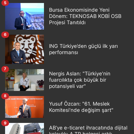
5
Bursa Ekonomisinde Yeni
Dönem: TEKNOSAB KOBİ OSB
Projesi Tanıtıldı
6
ING Türkiye’den güçlü ilk yarı
performansı
7
Nergis Aslan: "Türkiye'nin
fuarcılıkta çok büyük bir
potansiyeli var"
8
Yusuf Özcan: "61. Meslek
Komitesi'nde değişim şart"
9
AB’ye e-ticaret ihracatında dijital
kolaylık: A.TR belgesi artık