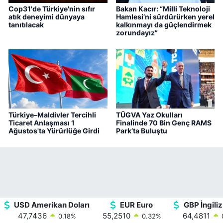
Cop31'de Türkiye'nin sıfır
Bakan Kacır: “Milli Teknoloji
atık deneyimi dünyaya
Hamlesi’ni sürdürürken yerel
tanıtılacak
kalkınmayı da güçlendirmek
zorundayız”
Türkiye–Maldivler Tercihli
TÜGVA Yaz Okulları
Ticaret Anlaşması 1
Finalinde 70 Bin Genç RAMS
Ağustos'ta Yürürlüğe Girdi
Park’ta Buluştu
USD Amerikan Doları
EUR Euro
GBP İngiliz
47,7436
55,2510
64,4811
0.18
%
0.32
%