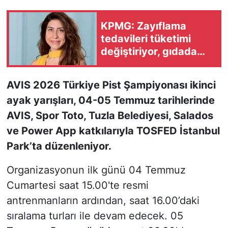
KONGRE HABERLERİ
KPMG: Zayıflama
tedavileri tüketimi
KONGRE TAKVİMİ
değiştiriyor, gıdada
yeni dönem başlıyor
RÖPORTAJLAR
AVIS 2026 Türkiye Pist Şampiyonası ikinci
ayak yarışları, 04-05 Temmuz tarihlerinde
BİYOGRAFİLER
AVIS, Spor Toto, Tuzla Belediyesi, Salados
ve Power App katkılarıyla TOSFED İstanbul
Park’ta düzenleniyor.
Organizasyonun ilk günü 04 Temmuz
Cumartesi saat 15.00'te resmi
antrenmanların ardından, saat 16.00’daki
sıralama turları ile devam edecek. 05