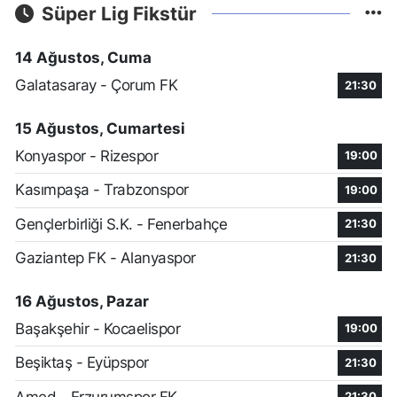
Süper Lig Fikstür
14 Ağustos, Cuma
Galatasaray - Çorum FK
21:30
15 Ağustos, Cumartesi
Konyaspor - Rizespor
19:00
Kasımpaşa - Trabzonspor
19:00
Gençlerbirliği S.K. - Fenerbahçe
21:30
Gaziantep FK - Alanyaspor
21:30
16 Ağustos, Pazar
Başakşehir - Kocaelispor
19:00
Beşiktaş - Eyüpspor
21:30
Amed - Erzurumspor FK
21:30