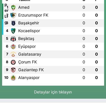
Amed
0
0
1
Erzurumspor FK
0
0
2
Başakşehir
0
0
3
Kocaelispor
0
0
4
Beşiktaş
0
0
5
Eyüpspor
0
0
6
Galatasaray
0
0
7
Çorum FK
0
0
8
Gaziantep FK
0
0
9
Alanyaspor
0
0
10
Detaylar için tıklayın