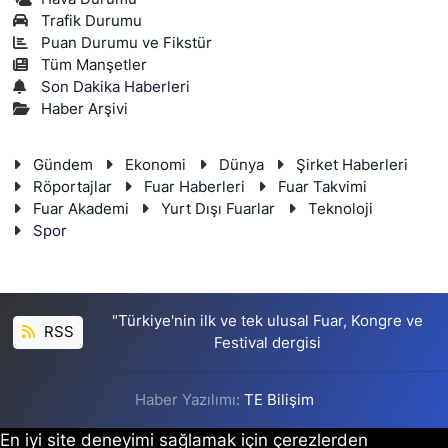
Trafik Durumu
Puan Durumu ve Fikstür
Tüm Manşetler
Son Dakika Haberleri
Haber Arşivi
Gündem
Ekonomi
Dünya
Şirket Haberleri
Röportajlar
Fuar Haberleri
Fuar Takvimi
Fuar Akademi
Yurt Dışı Fuarlar
Teknoloji
Spor
"Türkiye'nin ilk ve tek ulusal Fuar, Kongre ve
RSS
Festival dergisi
Haber Yazılımı:
TE Bilişim
En iyi site deneyimi sağlamak için çerezlerden