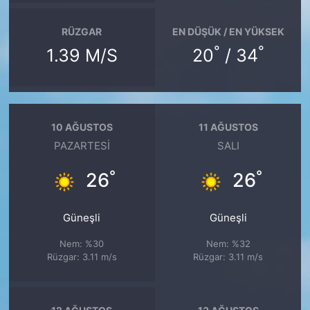
RÜZGAR
EN DÜŞÜK / EN YÜKSEK
°
°
1.39 M/S
20
/ 34
10 AĞUSTOS
11 AĞUSTOS
PAZARTESI
SALI
°
°
26
26
Güneşli
Güneşli
Nem: %30
Nem: %32
Rüzgar: 3.11 m/s
Rüzgar: 3.11 m/s