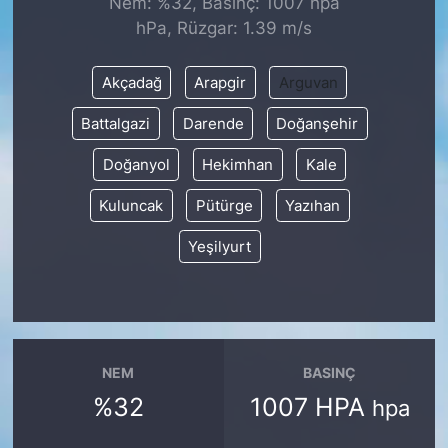
Nem: %32, Basınç: 1007 hpa
hPa, Rüzgar: 1.39 m/s
KONGRE HABERLERİ
Akçadağ
Arapgir
Arguvan
KONGRE TAKVİMİ
Battalgazi
Darende
Doğanşehir
RÖPORTAJLAR
Doğanyol
Hekimhan
Kale
BİYOGRAFİLER
Kuluncak
Pütürge
Yazıhan
Yeşilyurt
NEM
BASINÇ
%32
1007 HPA
hpa