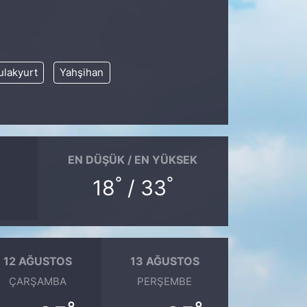
ulakyurt
Yahşihan
EN DÜŞÜK / EN YÜKSEK
°
°
18
/ 33
12 AĞUSTOS
13 AĞUSTOS
ÇARŞAMBA
PERŞEMBE