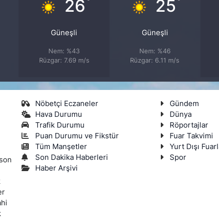
°
°
°
26
25
Güneşli
Güneşli
Nem: %43
Nem: %46
Rüzgar: 7.69 m/s
Rüzgar: 6.11 m/s
Nöbetçi Eczaneler
Gündem
Hava Durumu
Dünya
Trafik Durumu
Röportajlar
Puan Durumu ve Fikstür
Fuar Takvimi
Tüm Manşetler
Yurt Dışı Fuarl
Son Dakika Haberleri
Spor
 son
Haber Arşivi
k
er
ahi
k