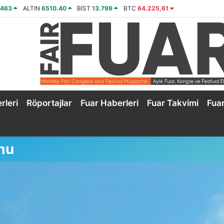
2463
ALTIN
6510.40
BİST
13.799
BTC
64.225,61
rleri
Röportajlar
Fuar Haberleri
Fuar Takvimi
Fua
mu