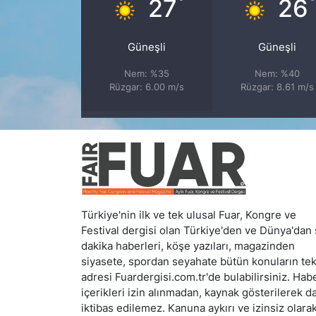
°
27
26
Güneşli
Güneşli
Nem: %35
Nem: %40
Rüzgar: 6.00 m/s
Rüzgar: 8.61 m/s
Türkiye'nin ilk ve tek ulusal Fuar, Kongre ve
Festival dergisi olan Türkiye'den ve Dünya'dan
dakika haberleri, köşe yazıları, magazinden
siyasete, spordan seyahate bütün konuların te
adresi Fuardergisi.com.tr'de bulabilirsiniz. Hab
içerikleri izin alınmadan, kaynak gösterilerek d
iktibas edilemez. Kanuna aykırı ve izinsiz olara