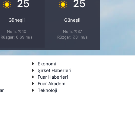
°
°
25
25
Güneşli
Güneşli
Nem: %40
Nem: %37
Rüzgar: 6.69 m/s
Rüzgar: 7.81 m/s
Ekonomi
Şirket Haberleri
Fuar Haberleri
Fuar Akademi
ar
Teknoloji