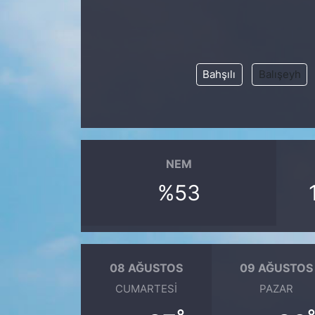
KONGRE HABERLERİ
KONGRE TAKVİMİ
Bahşılı
Balışeyh
RÖPORTAJLAR
BİYOGRAFİLER
NEM
%53
08 AĞUSTOS
09 AĞUSTOS
CUMARTESI
PAZAR