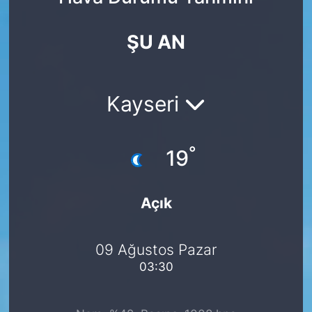
Yurt Dışı Fuarlar
KÜLTÜR SANAT
ŞU AN
Teknoloji
ŞİRKET HABERLERİ
Spor
SAVUNMA SANAYİ
Kayseri
FUAR HABERLERİ
°
19
FUAR TAKVİMİ
Açık
Amerika Fuarları
FUAR RAPORU
09 Ağustos Pazar
03:30
FESTİVAL HABERLERİ
FESTİVAL TAKVİMİ