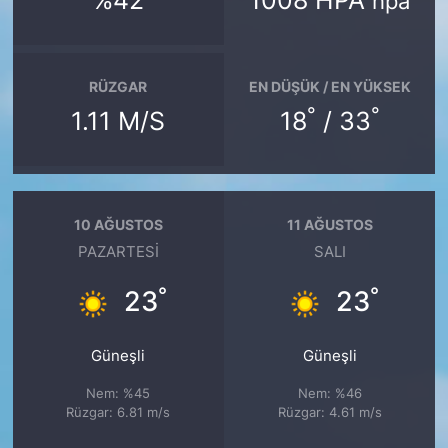
%42
1008 HPA
hpa
RÜZGAR
EN DÜŞÜK / EN YÜKSEK
°
°
1.11 M/S
18
/ 33
10 AĞUSTOS
11 AĞUSTOS
PAZARTESI
SALI
°
°
23
23
Güneşli
Güneşli
Nem: %45
Nem: %46
Rüzgar: 6.81 m/s
Rüzgar: 4.61 m/s