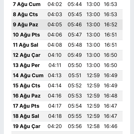
7 Ağu Cum
04:02
05:44
13:00
16:53
20:
8 Ağu Cts
04:03
05:45
13:00
16:53
20:
9 Ağu Paz
04:05
05:46
13:00
16:52
20:
10 Ağu Pts
04:06
05:47
13:00
16:51
20:
11 Ağu Sal
04:08
05:48
13:00
16:51
20:
12 Ağu Çar
04:10
05:49
13:00
16:50
20:
13 Ağu Per
04:11
05:50
13:00
16:50
19:
14 Ağu Cum
04:13
05:51
12:59
16:49
19:
15 Ağu Cts
04:14
05:52
12:59
16:49
19:
16 Ağu Paz
04:16
05:53
12:59
16:48
19:
17 Ağu Pts
04:17
05:54
12:59
16:47
19:
18 Ağu Sal
04:18
05:55
12:59
16:47
19:
19 Ağu Çar
04:20
05:56
12:58
16:46
19: