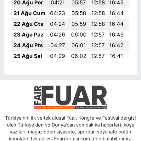
20 Ağu Per
04:21
05:57
12:58
16:45
19:
21 Ağu Cum
04:23
05:58
12:58
16:44
19:
22 Ağu Cts
04:24
05:59
12:58
16:44
19:
23 Ağu Paz
04:26
06:00
12:57
16:43
19:
24 Ağu Pts
04:27
06:01
12:57
16:42
19:
25 Ağu Sal
04:29
06:02
12:57
16:41
19:
Türkiye'nin ilk ve tek ulusal Fuar, Kongre ve Festival dergisi
olan Türkiye'den ve Dünya'dan son dakika haberleri, köşe
yazıları, magazinden siyasete, spordan seyahate bütün
konuların tek adresi Fuardergisi.com.tr'de bulabilirsiniz.