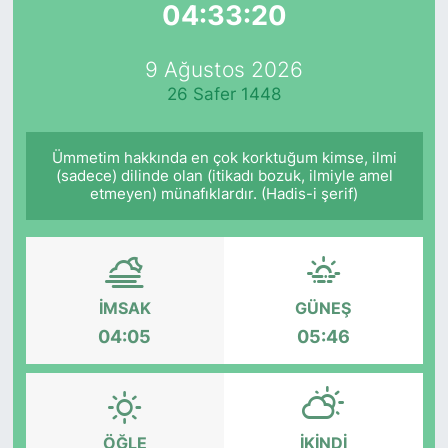
04:33:20
Yurt Dışı Fuarlar
KÜLTÜR SANAT
9 Ağustos 2026
Teknoloji
ŞİRKET HABERLERİ
26 Safer 1448
Spor
SAVUNMA SANAYİ
Ümmetim hakkında en çok korktuğum kimse, ilmi
(sadece) dilinde olan (itikadı bozuk, ilmiyle amel
FUAR HABERLERİ
etmeyen) münafıklardır. (Hadis-i şerif)
FUAR TAKVİMİ
Amerika Fuarları
İMSAK
GÜNEŞ
04:05
05:46
FUAR RAPORU
FESTİVAL HABERLERİ
ÖĞLE
İKINDI
FESTİVAL TAKVİMİ