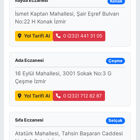
İlayda Eczanesi
Konak
İsmet Kaptan Mahallesi, Şair Eşref Bulvarı
No:22 H Konak İzmir
Yol Tarifi Al
0 (232) 441 31 05
Ada Eczanesi
Çeşme
16 Eylül Mahallesi, 3001 Sokak No:3 G
Çeşme İzmir
Yol Tarifi Al
0 (232) 712 82 87
Sıfa Eczanesi
Selçuk
Atatürk Mahallesi, Tahsin Başaran Caddesi