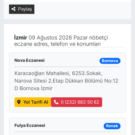
Paylaş
Yurt Dışı Fuarlar
KÜLTÜR SANAT
Teknoloji
ŞİRKET HABERLERİ
İzmir
09 Ağustos 2026 Pazar nöbetçi
Spor
SAVUNMA SANAYİ
eczane adres, telefon ve konumları
FUAR HABERLERİ
Nova Eczanesi
Bornova
FUAR TAKVİMİ
Karacaoğlan Mahallesi, 6253.Sokak,
Narova Sitesi 2.Etap Dükkan Bölümü No:12
Amerika Fuarları
D Bornova İzmir
Yol Tarifi Al
0 (232) 683 50 62
FUAR RAPORU
FESTİVAL HABERLERİ
Fulya Eczanesi
Konak
FESTİVAL TAKVİMİ