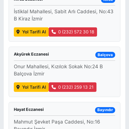
İstiklal Mahallesi, Sabit Arlı Caddesi, No:43
B Kiraz İzmir
Yol Tarifi Al
0 (232) 572 30 18
Akyürek Eczanesi
Balçova
Onur Mahallesi, Kızılcık Sokak No:24 B
Balçova İzmir
Yol Tarifi Al
0 (232) 259 13 21
Hayat Eczanesi
Bayındır
Mahmut Şevket Paşa Caddesi, No:16
Bayındır İzmir