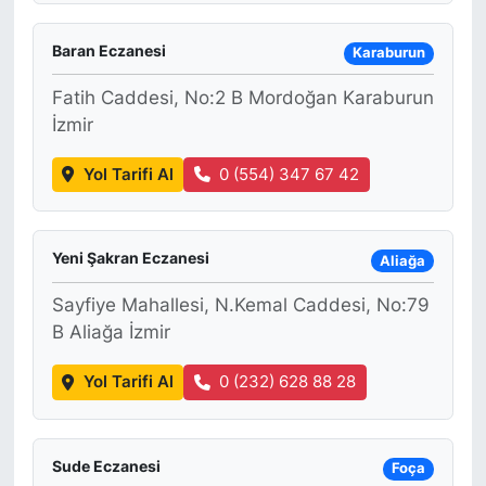
Baran Eczanesi
Karaburun
Fatih Caddesi, No:2 B Mordoğan Karaburun
İzmir
Yol Tarifi Al
0 (554) 347 67 42
Yeni Şakran Eczanesi
Aliağa
Sayfiye Mahallesi, N.Kemal Caddesi, No:79
B Aliağa İzmir
Yol Tarifi Al
0 (232) 628 88 28
Sude Eczanesi
Foça