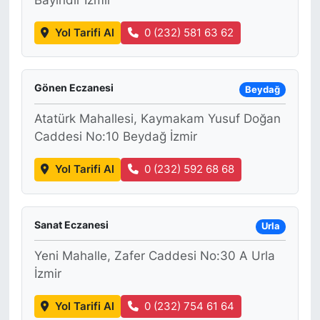
Yol Tarifi Al
0 (232) 581 63 62
Gönen Eczanesi
Beydağ
Atatürk Mahallesi, Kaymakam Yusuf Doğan
Caddesi No:10 Beydağ İzmir
Yol Tarifi Al
0 (232) 592 68 68
Sanat Eczanesi
Urla
Yeni Mahalle, Zafer Caddesi No:30 A Urla
İzmir
Yol Tarifi Al
0 (232) 754 61 64