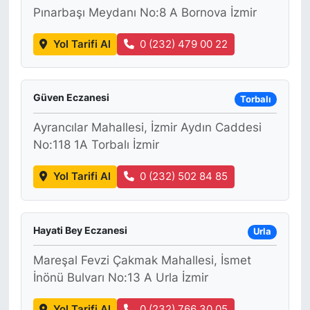
Pınarbaşı Meydanı No:8 A Bornova İzmir
Yol Tarifi Al
0 (232) 479 00 22
Güven Eczanesi
Torbalı
Ayrancılar Mahallesi, İzmir Aydın Caddesi
No:118 1A Torbalı İzmir
Yol Tarifi Al
0 (232) 502 84 85
Hayati Bey Eczanesi
Urla
Mareşal Fevzi Çakmak Mahallesi, İsmet
İnönü Bulvarı No:13 A Urla İzmir
Yol Tarifi Al
0 (232) 766 30 05