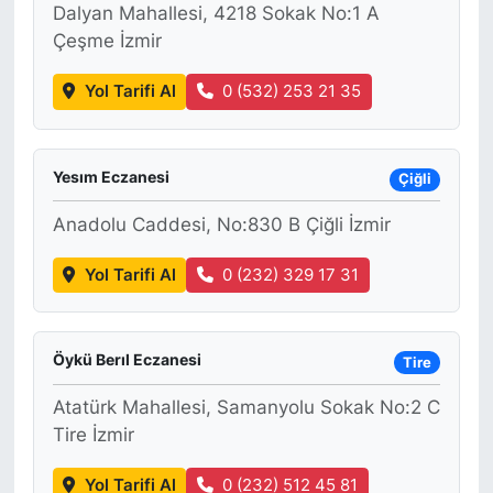
Dalyan Mahallesi, 4218 Sokak No:1 A
Çeşme İzmir
Yol Tarifi Al
0 (532) 253 21 35
Yesım Eczanesi
Çiğli
Anadolu Caddesi, No:830 B Çiğli İzmir
Yol Tarifi Al
0 (232) 329 17 31
Öykü Berıl Eczanesi
Tire
Atatürk Mahallesi, Samanyolu Sokak No:2 C
Tire İzmir
Yol Tarifi Al
0 (232) 512 45 81