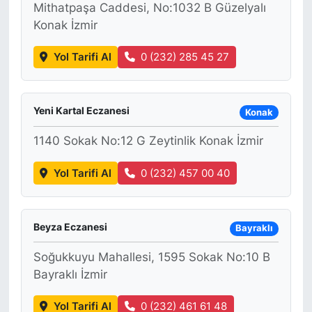
Mithatpaşa Caddesi, No:1032 B Güzelyalı
Konak İzmir
KONGRE HABERLERİ
Yol Tarifi Al
0 (232) 285 45 27
KONGRE TAKVİMİ
RÖPORTAJLAR
Yeni Kartal Eczanesi
Konak
BİYOGRAFİLER
1140 Sokak No:12 G Zeytinlik Konak İzmir
Yol Tarifi Al
0 (232) 457 00 40
Beyza Eczanesi
Bayraklı
Soğukkuyu Mahallesi, 1595 Sokak No:10 B
Bayraklı İzmir
Yol Tarifi Al
0 (232) 461 61 48