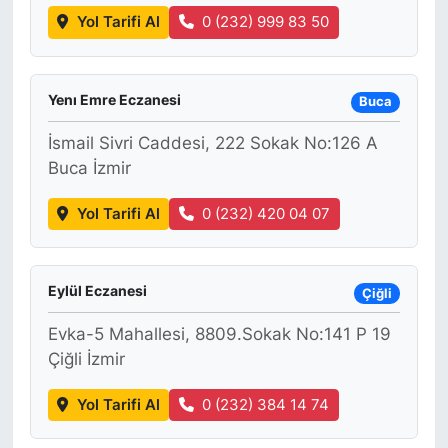
Yol Tarifi Al
0 (232) 999 83 50
Yenı Emre Eczanesi
Buca
İsmail Sivri Caddesi, 222 Sokak No:126 A
Buca İzmir
Yol Tarifi Al
0 (232) 420 04 07
Eylül Eczanesi
Çiğli
Evka-5 Mahallesi, 8809.Sokak No:141 P 19
Çiğli İzmir
Yol Tarifi Al
0 (232) 384 14 74