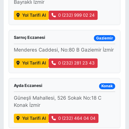
Bayraklı İzmir
Yol Tarifi Al
0 (232) 999 02 24
Sarnıç Eczanesi
Gaziemir
Menderes Caddesi, No:80 B Gaziemir İzmir
Yol Tarifi Al
0 (232) 281 23 43
Ayda Eczanesi
Konak
Güneşli Mahallesi, 526 Sokak No:18 C
Konak İzmir
Yol Tarifi Al
0 (232) 464 04 04