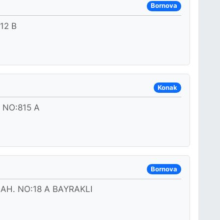
Bornova
12 B
Konak
NO:815 A
Bornova
H. NO:18 A BAYRAKLI