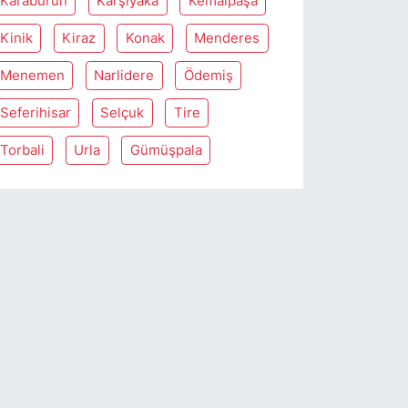
Karaburun
Karşiyaka
Kemalpaşa
Kinik
Kiraz
Konak
Menderes
Menemen
Narlidere
Ödemiş
Seferihisar
Selçuk
Tire
Torbali
Urla
Gümüşpala