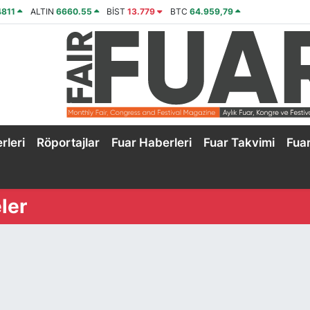
4811
ALTIN
6660.55
BİST
13.779
BTC
64.959,79
rleri
Röportajlar
Fuar Haberleri
Fuar Takvimi
Fua
ler