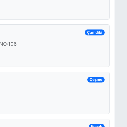
Çamdibi
NO:106
Çeşme
Konak