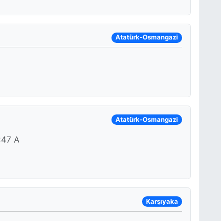
Atatürk-Osmangazi
Atatürk-Osmangazi
47 A
Karşıyaka