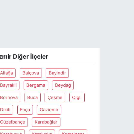
zmir Diğer İlçeler
Aliağa
Balçova
Bayindir
Bayrakli
Bergama
Beydağ
Bornova
Buca
Çeşme
Çiğli
Dikili
Foça
Gaziemir
Güzelbahçe
Karabağlar