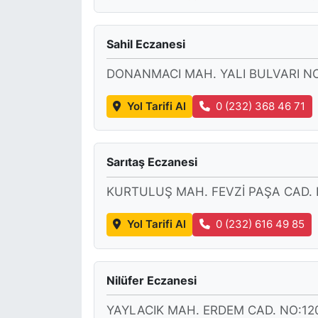
Sahil Eczanesi
DONANMACI MAH. YALI BULVARI N
Yol Tarifi Al
0 (232) 368 46 71
Sarıtaş Eczanesi
KURTULUŞ MAH. FEVZİ PAŞA CAD. 
Yol Tarifi Al
0 (232) 616 49 85
Nilüfer Eczanesi
YAYLACIK MAH. ERDEM CAD. NO:12