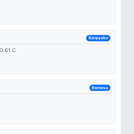
Karşıyaka
:61 C
Bornova