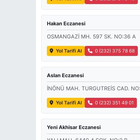
Hakan Eczanesi
OSMANGAZİ MH. 597 SK. NO:36 A
Yol Tarifi Al
0 (232) 375 78 68
Aslan Eczanesi
İNÖNÜ MAH. TURGUTREİS CAD. NO:
Yol Tarifi Al
0 (232) 351 49 01
Yeni Akhisar Eczanesi