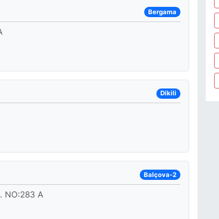
Bergama
A
Dikili
Balçova-2
 NO:283 A