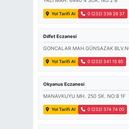
YALI MAH. 6440 4 SOK. NO:2 B
Yol Tarifi Al
0 (232) 336 28 37
Dılfet Eczanesi
GONCALAR MAH.GÜNSAZAK BLV.NO
Yol Tarifi Al
0 (232) 341 15 85
Okyanus Eczanesi
MANAVKUYU MH. 250 SK. NO:8 1F
Yol Tarifi Al
0 (232) 374 74 00