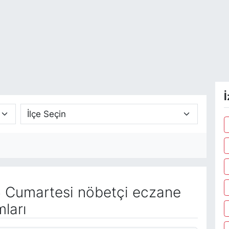
İ
 Cumartesi nöbetçi eczane
ları