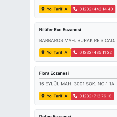
Yol Tarifi Al
0 (232) 442 14 40
Nilüfer Ece Eczanesi
BARBAROS MAH. BURAK REİS CAD. 
Yol Tarifi Al
0 (232) 435 11 22
Flora Eczanesi
16 EYLÜL MAH. 3001 SOK. NO:1 1A
Yol Tarifi Al
0 (232) 712 76 16
Defne Eczanesi