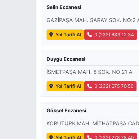
Selin Eczanesi
KONGRE HABERLERİ
GAZİPAŞA MAH. SARAY SOK. NO:2 
KONGRE TAKVİMİ
Yol Tarifi Al
0 (232) 633 12 34
RÖPORTAJLAR
Duygu Eczanesi
BİYOGRAFİLER
İSMETPAŞA MAH. 8 SOK. NO:21 A
Yol Tarifi Al
0 (232) 675 70 50
Göksel Eczanesi
KORUTÜRK MAH. MİTHATPAŞA CAD.
Yol Tarifi Al
0 (232) 278 78 40