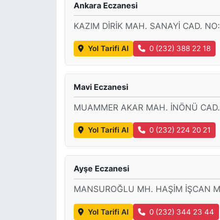
Ankara Eczanesi
KAZIM DİRİK MAH. SANAYİ CAD. NO:
Yol Tarifi Al
0 (232) 388 22 18
Mavi Eczanesi
MUAMMER AKAR MAH. İNÖNÜ CAD. 
Yol Tarifi Al
0 (232) 224 20 21
Ayşe Eczanesi
MANSUROĞLU MH. HAŞİM İŞCAN MA
Yol Tarifi Al
0 (232) 344 23 44