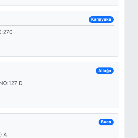
Karşıyaka
O:270
Aliağa
NO:127 D
Buca
0 A