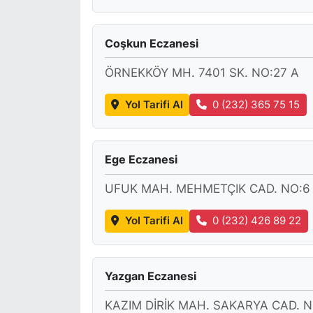
Coşkun Eczanesi
ÖRNEKKÖY MH. 7401 SK. NO:27 A
Yol Tarifi Al
0 (232) 365 75 15
Ege Eczanesi
UFUK MAH. MEHMETÇIK CAD. NO:6
Yol Tarifi Al
0 (232) 426 89 22
Yazgan Eczanesi
KAZIM DİRİK MAH. SAKARYA CAD. N