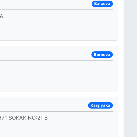
Balçova
 A
Bornova
Karşıyaka
71 SOKAK NO:21 B