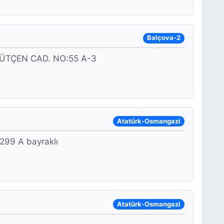
Balçova-2
ÜTÇEN CAD. NO:55 A-3
Atatürk-Osmangazi
99 A bayraklı
Atatürk-Osmangazi