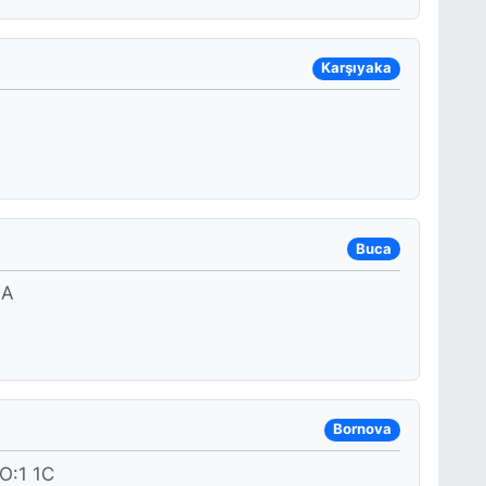
Karşıyaka
Buca
 A
Bornova
O:1 1C