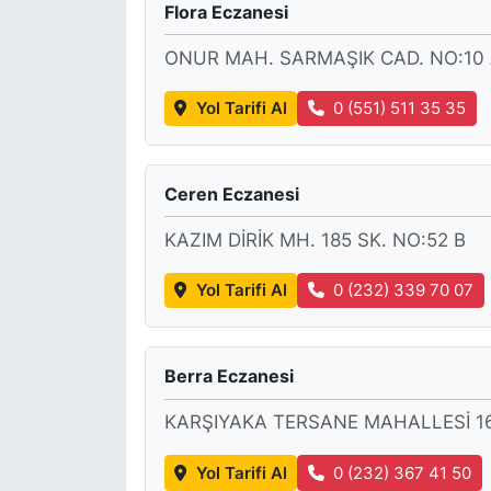
Flora Eczanesi
ONUR MAH. SARMAŞIK CAD. NO:10
Yol Tarifi Al
0 (551) 511 35 35
Ceren Eczanesi
KAZIM DİRİK MH. 185 SK. NO:52 B
Yol Tarifi Al
0 (232) 339 70 07
Berra Eczanesi
KARŞIYAKA TERSANE MAHALLESİ 16
Yol Tarifi Al
0 (232) 367 41 50