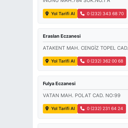
INÖNÜ MAH.784 SOK.NO.1 A
Yol Tarifi Al
0 (232) 343 68 70
Eraslan Eczanesi
ATAKENT MAH. CENGİZ TOPEL CAD.
Yol Tarifi Al
0 (232) 362 00 68
Fulya Eczanesi
VATAN MAH. POLAT CAD. NO:99
Yol Tarifi Al
0 (232) 231 64 24