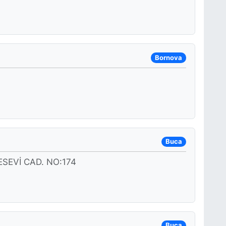
Bornova
Buca
EVİ CAD. NO:174
Buca