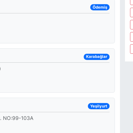
Ödemiş
Karabağlar
)
Yeşilyurt
. NO:99-103A