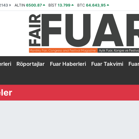
2143
ALTIN
6500.87
BİST
13.799
BTC
64.643,95
rleri
Röportajlar
Fuar Haberleri
Fuar Takvimi
Fua
ler