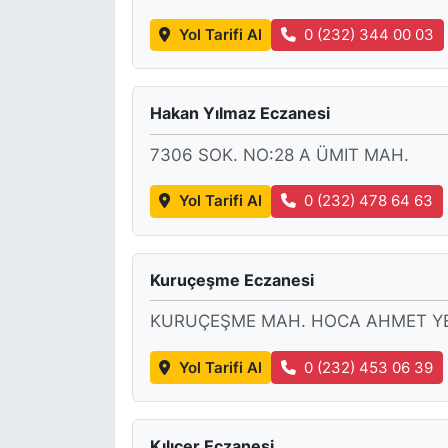
Yol Tarifi Al
0 (232) 344 00 03
Hakan Yılmaz Eczanesi
7306 SOK. NO:28 A ÜMIT MAH.
Yol Tarifi Al
0 (232) 478 64 63
Kuruçeşme Eczanesi
KURUÇEŞME MAH. HOCA AHMET YES
Yol Tarifi Al
0 (232) 453 06 39
Kılıçer Eczanesi