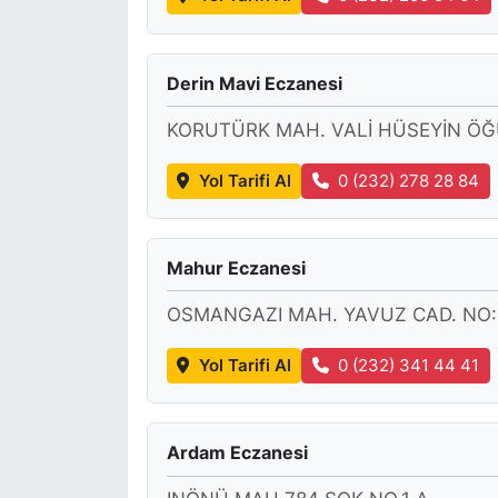
Derin Mavi Eczanesi
KORUTÜRK MAH. VALİ HÜSEYİN ÖĞ
Yol Tarifi Al
0 (232) 278 28 84
Mahur Eczanesi
OSMANGAZI MAH. YAVUZ CAD. NO:2
Yol Tarifi Al
0 (232) 341 44 41
Ardam Eczanesi