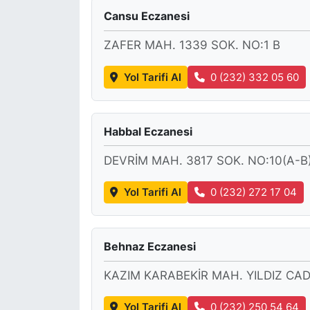
Cansu Eczanesi
KONGRE HABERLERİ
ZAFER MAH. 1339 SOK. NO:1 B
KONGRE TAKVİMİ
Yol Tarifi Al
0 (232) 332 05 60
RÖPORTAJLAR
Habbal Eczanesi
BİYOGRAFİLER
DEVRİM MAH. 3817 SOK. NO:10(A-B
Yol Tarifi Al
0 (232) 272 17 04
Behnaz Eczanesi
KAZIM KARABEKİR MAH. YILDIZ CAD
Yol Tarifi Al
0 (232) 250 54 64