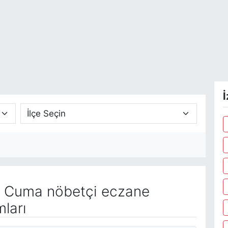
İ
 Cuma nöbetçi eczane
ları