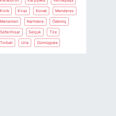
Karaburun
Karşiyaka
Kemalpaşa
Kinik
Kiraz
Konak
Menderes
Menemen
Narlidere
Ödemiş
Seferihisar
Selçuk
Tire
Torbali
Urla
Gümüşpala