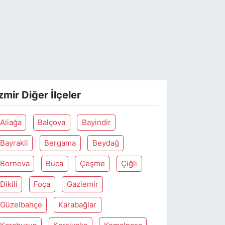
zmir Diğer İlçeler
Aliağa
Balçova
Bayindir
Bayrakli
Bergama
Beydağ
Bornova
Buca
Çeşme
Çiğli
Dikili
Foça
Gaziemir
Güzelbahçe
Karabağlar