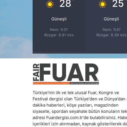
°
28
25
Güneşli
Güneşli
Nem: %37
Nem: %47
Rüzgar: 8.81 m/s
Rüzgar: 8.39 m/s
Türkiye'nin ilk ve tek ulusal Fuar, Kongre ve
Festival dergisi olan Türkiye'den ve Dünya'dan
dakika haberleri, köşe yazıları, magazinden
siyasete, spordan seyahate bütün konuların te
adresi Fuardergisi.com.tr'de bulabilirsiniz. Hab
içerikleri izin alınmadan, kaynak gösterilerek d