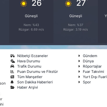
°
°
°
26
27
Güneşli
Güneşli
Y
Nem: %43
Nem: %37
Rüzgar: 6.69 m/s
Rüzgar: 3.19 m/s
Nöbetçi Eczaneler
Gündem
Hava Durumu
Dünya
Trafik Durumu
Röportajlar
Puan Durumu ve Fikstür
Fuar Takvimi
Tüm Manşetler
Yurt Dışı Fuarl
Son Dakika Haberleri
Spor
 son
Haber Arşivi
k
er
ahi