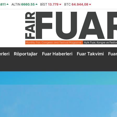
4811
ALTIN
6660.55
BİST
13.779
BTC
64.944,08
rleri
Röportajlar
Fuar Haberleri
Fuar Takvimi
Fua