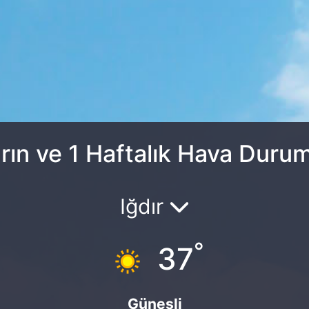
rın ve 1 Haftalık Hava Duru
Iğdır
°
37
Güneşli