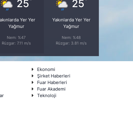
°
°
25
25
akınlarda Yer Yer
Yakınlarda Yer Yer
Yağmur
Yağmur
Nem: %47
Nem: %48
Rüzgar: 7.11 m/s
Rüzgar: 3.81 m/s
Ekonomi
Şirket Haberleri
Fuar Haberleri
Fuar Akademi
ar
Teknoloji