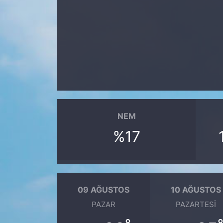
KONGRE HABERLERİ
KONGRE TAKVİMİ
RÖPORTAJLAR
BİYOGRAFİLER
NEM
%17
09 AĞUSTOS
10 AĞUSTOS
PAZAR
PAZARTESI