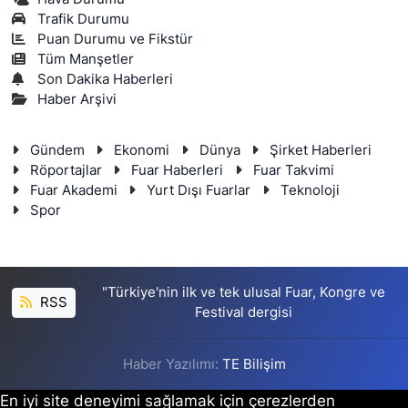
Trafik Durumu
Puan Durumu ve Fikstür
Tüm Manşetler
Son Dakika Haberleri
Haber Arşivi
Gündem
Ekonomi
Dünya
Şirket Haberleri
Röportajlar
Fuar Haberleri
Fuar Takvimi
Fuar Akademi
Yurt Dışı Fuarlar
Teknoloji
Spor
"Türkiye'nin ilk ve tek ulusal Fuar, Kongre ve
RSS
Festival dergisi
Haber Yazılımı:
TE Bilişim
En iyi site deneyimi sağlamak için çerezlerden