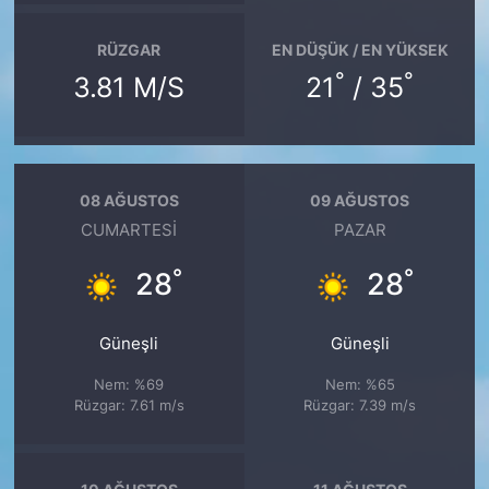
RÜZGAR
EN DÜŞÜK / EN YÜKSEK
°
°
3.81 M/S
21
/ 35
08 AĞUSTOS
09 AĞUSTOS
CUMARTESI
PAZAR
°
°
28
28
Güneşli
Güneşli
Nem: %69
Nem: %65
Rüzgar: 7.61 m/s
Rüzgar: 7.39 m/s