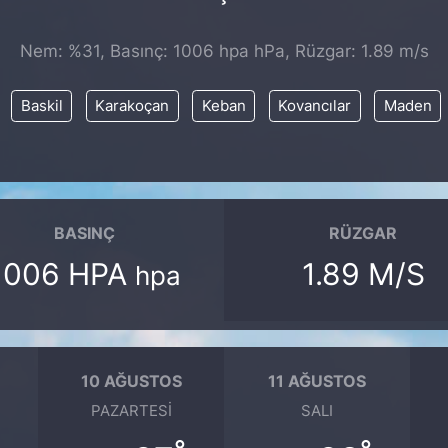
Nem: %31, Basınç: 1006 hpa hPa, Rüzgar: 1.89 m/s
Baskil
Karakoçan
Keban
Kovancılar
Maden
BASINÇ
RÜZGAR
1006 HPA
1.89 M/S
hpa
10 AĞUSTOS
11 AĞUSTOS
PAZARTESI
SALI