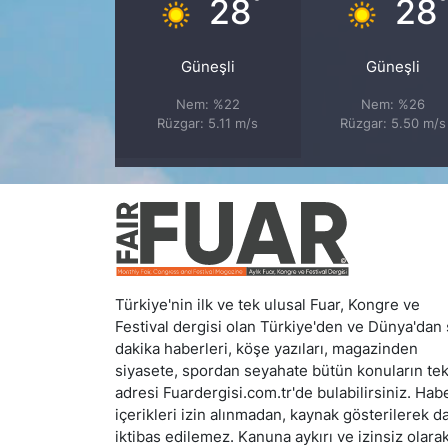
°
28
28
Güneşli
Güneşli
Nem: %22
Nem: %26
Rüzgar: 5.11 m/s
Rüzgar: 5.50 m/s
Türkiye'nin ilk ve tek ulusal Fuar, Kongre ve
Festival dergisi olan Türkiye'den ve Dünya'dan
dakika haberleri, köşe yazıları, magazinden
siyasete, spordan seyahate bütün konuların te
adresi Fuardergisi.com.tr'de bulabilirsiniz. Hab
içerikleri izin alınmadan, kaynak gösterilerek d
iktibas edilemez. Kanuna aykırı ve izinsiz olara