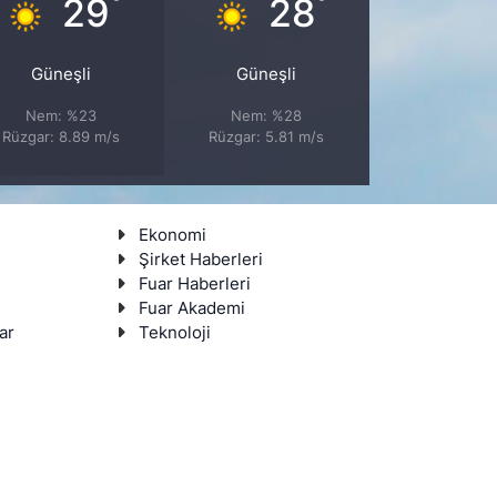
°
°
29
28
Güneşli
Güneşli
Nem: %23
Nem: %28
Rüzgar: 8.89 m/s
Rüzgar: 5.81 m/s
Ekonomi
Şirket Haberleri
Fuar Haberleri
Fuar Akademi
ar
Teknoloji