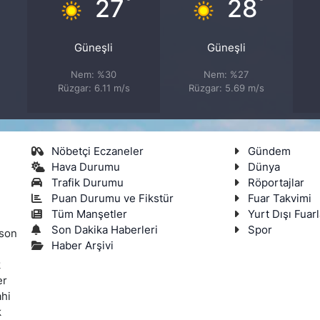
°
°
°
27
28
Güneşli
Güneşli
Nem: %30
Nem: %27
Rüzgar: 6.11 m/s
Rüzgar: 5.69 m/s
Nöbetçi Eczaneler
Gündem
Hava Durumu
Dünya
Trafik Durumu
Röportajlar
Puan Durumu ve Fikstür
Fuar Takvimi
Tüm Manşetler
Yurt Dışı Fuarl
Son Dakika Haberleri
Spor
 son
Haber Arşivi
k
er
ahi
k