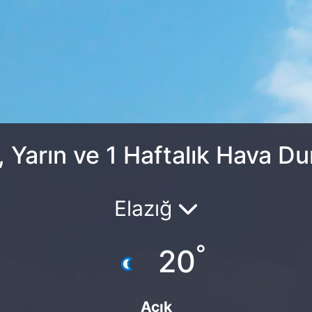
, Yarın ve 1 Haftalık Hava D
Elazığ
°
20
Açık