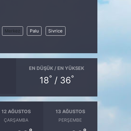
Merkez
Palu
Sivrice
EN DÜŞÜK / EN YÜKSEK
°
°
18
/ 36
12 AĞUSTOS
13 AĞUSTOS
ÇARŞAMBA
PERŞEMBE