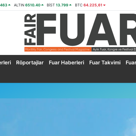
2463
ALTIN
6510.40
BİST
13.799
BTC
64.225,61
rleri
Röportajlar
Fuar Haberleri
Fuar Takvimi
Fua