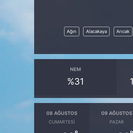
KONGRE HABERLERİ
KONGRE TAKVİMİ
Ağın
Alacakaya
Arıcak
RÖPORTAJLAR
BİYOGRAFİLER
NEM
%31
08 AĞUSTOS
09 AĞUSTOS
CUMARTESI
PAZAR