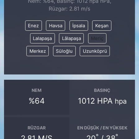
Nem: %64, Basınç: 1012 hpa hPa,
Rüzgar: 2.81 m/s
KONGRE HABERLERİ
Enez
Havsa
İpsala
Keşan
KONGRE TAKVİMİ
Lalapaşa
Lâlapaşa
Meriç
RÖPORTAJLAR
Merkez
Süloğlu
Uzunköprü
BİYOGRAFİLER
NEM
BASINÇ
%64
1012 HPA
hpa
RÜZGAR
EN DÜŞÜK / EN YÜKSEK
°
°
2.81 M/S
20
/ 38