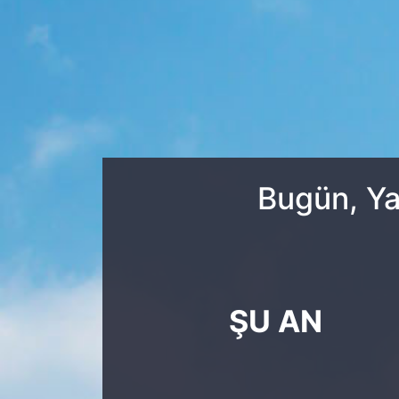
Yurt Dışı Fuarlar
KÜLTÜR SANAT
Teknoloji
ŞİRKET HABERLERİ
Spor
SAVUNMA SANAYİ
FUAR HABERLERİ
Bugün, Ya
FUAR TAKVİMİ
Amerika Fuarları
FUAR RAPORU
ŞU AN
FESTİVAL HABERLERİ
FESTİVAL TAKVİMİ