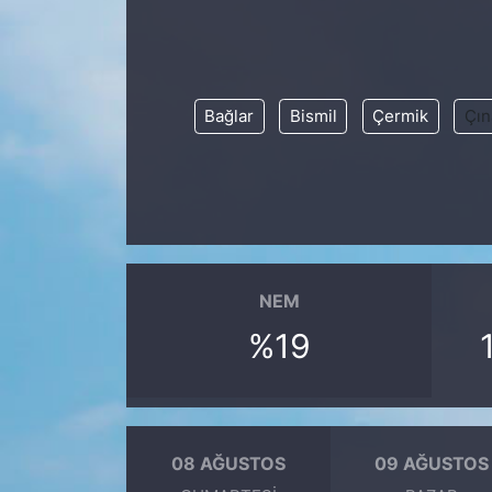
KONGRE HABERLERİ
KONGRE TAKVİMİ
Bağlar
Bismil
Çermik
Çın
RÖPORTAJLAR
BİYOGRAFİLER
NEM
%19
08 AĞUSTOS
09 AĞUSTOS