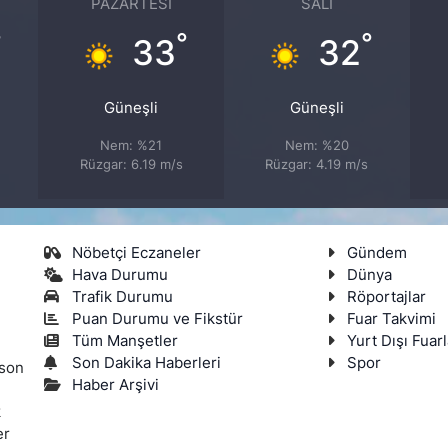
PAZARTESI
SALI
°
°
°
33
32
Güneşli
Güneşli
Nem: %21
Nem: %20
Rüzgar: 6.19 m/s
Rüzgar: 4.19 m/s
Nöbetçi Eczaneler
Gündem
Hava Durumu
Dünya
Trafik Durumu
Röportajlar
Puan Durumu ve Fikstür
Fuar Takvimi
Tüm Manşetler
Yurt Dışı Fuarl
Son Dakika Haberleri
Spor
 son
Haber Arşivi
k
er