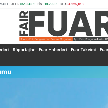
2143
ALTIN
6510.40
BİST
13.799
BTC
64.225,61
rleri
Röportajlar
Fuar Haberleri
Fuar Takvimi
Fua
rumu