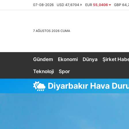
07-08-2026
USD
47,6704
EUR
55,0406
GBP
64,
Gündem
GENEL
Nöbetçi Eczaneler
7 AĞUSTOS 2026 CUMA
Ekonomi
EKONOMİ
Hava Durumu
Dünya
GÜNDEM
Trafik Durumu
Gündem
Ekonomi
Dünya
Şirket Habe
Şirket Haberleri
SPOR
Süper Lig Puan Durumu ve Fikstür
Teknoloji
Spor
Röportajlar
SİYASET
Tüm Manşetler
Diyarbakır Hava Du
Fuar Haberleri
DÜNYA
Son Dakika Haberleri
Fuar Takvimi
EĞİTİM
Haber Arşivi
Fuar Akademi
TEKNOLOJİ