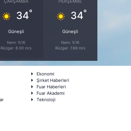
ÇARŞAMBA
PERŞEMBE
°
°
34
34
Güneşli
Güneşli
Nem: %16
Nem: %16
Rüzgar: 8.00 m/s
Rüzgar: 7.69 m/s
Ekonomi
Şirket Haberleri
Fuar Haberleri
Fuar Akademi
ar
Teknoloji