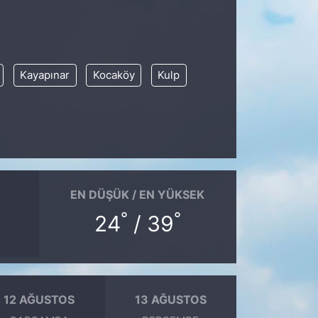
Kayapınar
Kocaköy
Kulp
EN DÜŞÜK / EN YÜKSEK
°
°
24
/ 39
12 AĞUSTOS
13 AĞUSTOS