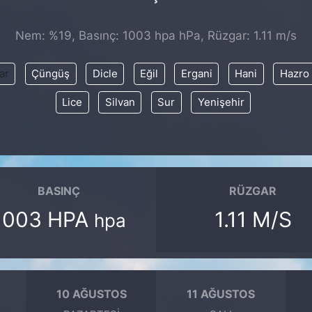
Nem: %19, Basınç: 1003 hpa hPa, Rüzgar: 1.11 m/s
ar
Çüngüş
Dicle
Eğil
Ergani
Hani
Hazro
Lice
Silvan
Sur
Yenişehir
BASINÇ
RÜZGAR
1003 HPA
1.11 M/S
hpa
10 AĞUSTOS
11 AĞUSTOS