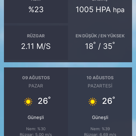
%23
1005 HPA
hpa
RÜZGAR
EN DÜŞÜK / EN YÜKSEK
°
°
2.11 M/S
18
/ 35
09 AĞUSTOS
10 AĞUSTOS
PAZAR
PAZARTESI
°
°
26
26
Güneşli
Güneşli
Nem: %30
Nem: %39
Rüzgar: 5.00 m/s
Rüzgar: 6.69 m/s