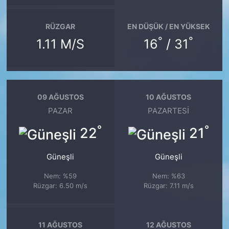
RÜZGAR
EN DÜŞÜK / EN YÜKSEK
°
°
1.11 M/S
16
/ 31
09 AĞUSTOS
10 AĞUSTOS
PAZAR
PAZARTESI
°
°
22
21
Güneşli
Güneşli
Nem: %59
Nem: %63
Rüzgar: 6.50 m/s
Rüzgar: 7.11 m/s
11 AĞUSTOS
12 AĞUSTOS