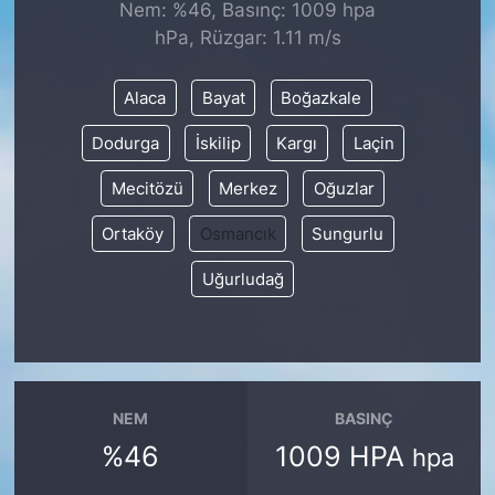
Nem: %46, Basınç: 1009 hpa
hPa, Rüzgar: 1.11 m/s
KONGRE HABERLERİ
Alaca
Bayat
Boğazkale
KONGRE TAKVİMİ
Dodurga
İskilip
Kargı
Laçin
RÖPORTAJLAR
Mecitözü
Merkez
Oğuzlar
BİYOGRAFİLER
Ortaköy
Osmancık
Sungurlu
Uğurludağ
NEM
BASINÇ
%46
1009 HPA
hpa